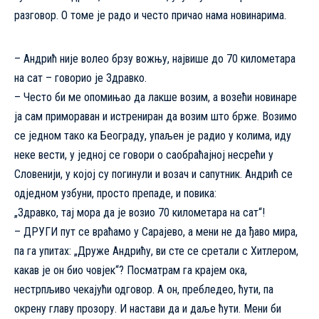
разговор. О томе је радо и често причао нама новинарима.
– Андрић није волео брзу вожњу, највише до 70 километара
на сат – говорио је Здравко.
– Често би ме опомињао да лакше возим, а возећи новинаре
ја сам примораван и истрениран да возим што брже. Возимо
се једном тако ка Београду, упаљен је радио у колима, иду
неке вести, у једној се говори о саобраћајној несрећи у
Словенији, у којој су погинули и возач и сапутник. Андрић се
одједном узбуни, просто препаде, и повика:
„Здравко, тај мора да је возио 70 километара на сат“!
– ДРУГИ пут се враћамо у Сарајево, а мени не да ђаво мира,
па га упитах: „Друже Андрићу, ви сте се сретали с Хитлером,
какав је он био човјек“? Посматрам га крајем ока,
нестрпљиво чекајући одговор. А он, пребледео, ћути, па
окрену главу прозору. И настави да и даље ћути. Мени би