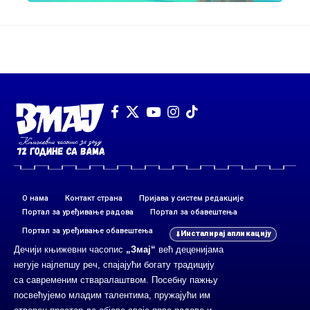
О нама
Контакт страна
Пријава у систем редакције
Портал за уређивање радова
Портал за обавештења
Портал за уређивање обавештења
Инсталирај апликацију
Дечији књижевни часопис
„Змај“
већ деценијама
негује најлепшу реч, спајајући богату традицију
са савременим стваралаштвом. Посебну пажњу
посвећујемо младим талентима, пружајући им