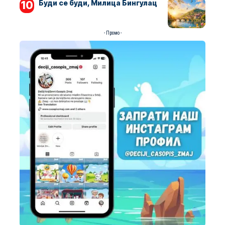
Буди се буди, Милица Бингулац
- Промо -