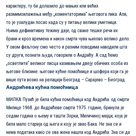
карактеру, ту би долазило до мањих или већих
размимоилажења међу „коментаторима“ његовога лика. Али,
то је узалудан посао када су у питању велики уметници.
Њима дефинитивну тежину даје, од сваке тешке речи их
брани и кроз времена и након смрти чува њихово велико дело.
У овом фељтону смо често и разним поводима наводили шта
су други, познати људи, говорили о Андрићу. А сад ћемо
„осветлити“ великог писца казивањем двеју обичних особа из
његове близине: његове кућне помоћнице и шофера који га је
више пута возио на релацији Београд – Сарајево – Београд.
Андрићева кућна помоћница
МИЛКА Пузић је била кућна помоћница код Андрића: од смрти
Милице 1968. до Андрићеве смрти 1975. године, бринула је
седам година о њему и ташти Зорки, Миличиној мајци, која је
била мало старија од њега и коју је звао Бака. Не зна се и
нема података како се ова жена нашла код Андрића. Зна се да