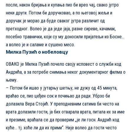
после, након бријања и купања пио би врео чај, свако јутро
неки други. Потом би доручковао, а по његовој жељи и
доручак је морао да буде сваког јутра различит од
претходног. Волео је да једе јаја, разне сиреве, качамак,
посебно травнички, који су му доносили пријатељи из Босне…
а волео је и саламе и сушено месо.
Милка Пузић о нобеловцу
ОВАКО је Милка Пузић почело своју исповест о служби код
Андрића, а за потребе снимања неког документарног филма о
њему.
– Потом би ишао у јутарњу шетњу, не дужу од 45 минута,
враћао се, пио цеђен сок и почињао да ради. Убрзо би
долазила Вера Стојић. У преподневним сатима би често на
врата долазили гости, ја бих отварала врата, питала их за име
и презиме, враћала се да проверим „је ли госн. Андрић код
куће… тј. хоће ли да их прими“. Није волео да гости често