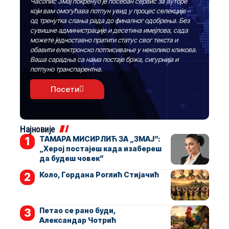
Часопис Змај покренуо је посебан сервис за ауторе
који вам омогућава потпун увид у процес селекције –
од тренутка слања рада до финалног одобрења. Без
сувишне администрације и десетина имејлова, сада
можете једноставно пратити статус свог текста и
обавити електронско потписивање у неколико кликова.
Ваша сарадња са нама постаје бржа, сигурнија и
потпуно транспарентна.
Посети
Најновије
ТАМАРА МИСИРЛИЋ ЗА „ЗМАЈ”:
„Херој постајеш када изабереш
да будеш човек”
Коло, Гордана Роглић Стијачић
Петао се рано буди,
Александар Чотрић