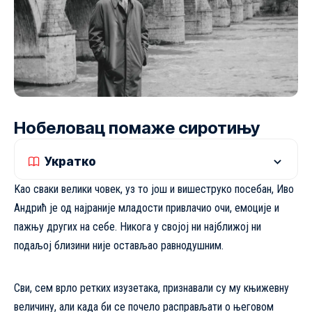
Нобеловац помаже сиротињу
Укратко
Kао сваки велики човек, уз то још и вишеструко посебан,
Иво
Андрић
је од најраније младости привлачио очи, емоције и
пажњу других на себе. Никога у својој ни најближој ни
подаљој близини није остављао равнодушним.
Сви, сем врло ретких изузетака, признавали су му књижевну
величину, али када би се почело расправљати о његовом