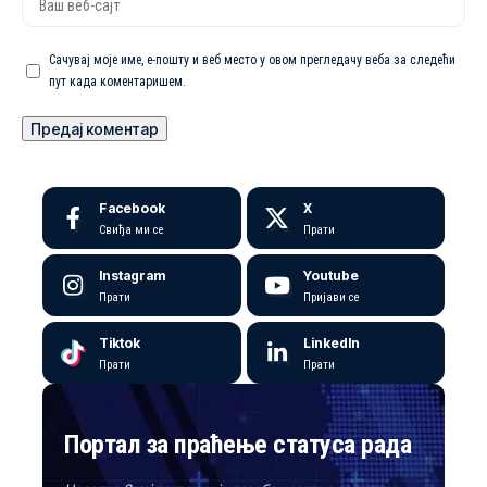
Сачувај моје име, е-пошту и веб место у овом прегледачу веба за следећи
пут када коментаришем.
Facebook
X
Свиђа ми се
Прати
Instagram
Youtube
Прати
Пријави се
Tiktok
LinkedIn
Прати
Прати
Портал за праћење статуса рада