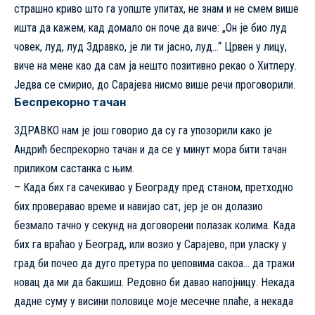
страшно криво што га уопште упитах, не знам и не смем више
ишта да кажем, кад домало он поче да виче: „Он је био луд
човек, луд, луд Здравко, је ли ти јасно, луд…“ Црвен у лицу,
виче на мене као да сам ја нешто позитивно рекао о Хитлеру.
Једва се смирио, до Сарајева нисмо више речи проговорили.
Беспрекорно тачан
ЗДРАВКО нам је још говорио да су га упозорили како је
Андрић беспрекорно тачан и да се у минут мора бити тачан
приликом састанка с њим.
– Када бих га сачекивао у Београду пред станом, претходно
бих проверавао време и навијао сат, јер је он долазио
безмало тачно у секунд на договорени полазак колима. Када
бих га враћао у Београд, или возио у Сарајево, при уласку у
град би почео да дуго претура по џеповима сакоа… да тражи
новац да ми да бакшиш. Редовно би давао напојницу. Некада
дадне суму у висини половице моје месечне плаће, а некада