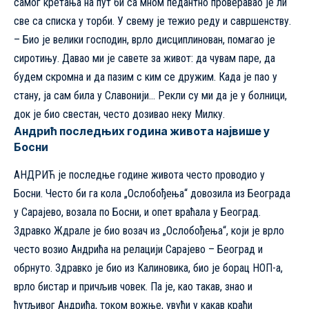
самог кретања на пут би са мном педантно проверавао је ли
све са списка у торби. У свему је тежио реду и савршенству.
– Био је велики господин, врло дисциплинован, помагао је
сиротињу. Давао ми је савете за живот: да чувам паре, да
будем скромна и да пазим с ким се дружим. Када је пао у
стану, ја сам била у Славонији… Рекли су ми да је у болници,
док је био свестан, често дозивао неку Милку.
Андрић последњих година живота највише у
Босни
АНДРИЋ је последње године живота често проводио у
Босни. Често би га кола „Ослобођења“ довозила из Београда
у Сарајево, возала по Босни, и опет враћала у Београд.
Здравко Ждрале је био возач из „Ослобођења“, који је врло
често возио Андрића на релацији Сарајево – Београд и
обрнуто. Здравко је био из Калиновика, био је борац НОП-а,
врло бистар и причљив човек. Па је, као такав, знао и
ћутљивог Андрића, током вожње, увући у какав краћи