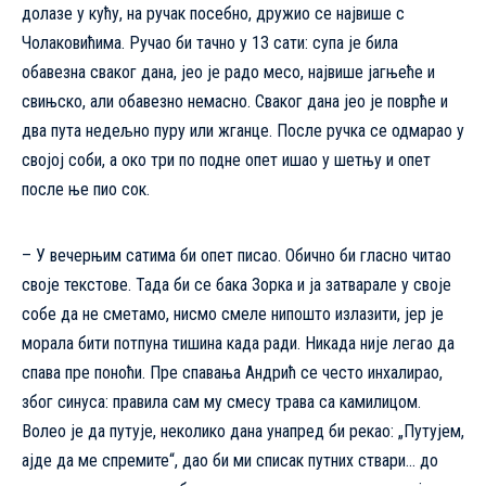
долазе у кућу, на ручак посебно, дружио се највише с
Чолаковићима. Ручао би тачно у 13 сати: супа је била
обавезна сваког дана, јео је радо месо, највише јагњеће и
свињско, али обавезно немасно. Сваког дана јео је поврће и
два пута недељно пуру или жганце. После ручка се одмарао у
својој соби, а око три по подне опет ишао у шетњу и опет
после ње пио сок.
– У вечeрњим сатима би опет писао. Обично би гласно читао
своје текстове. Тада би се бака Зорка и ја затварале у своје
собе да не сметамо, нисмо смеле нипошто излазити, јер је
морала бити потпуна тишина када ради. Никада није легао да
спава пре поноћи. Пре спавања Андрић се често инхалирао,
због синуса: правила сам му смесу трава са камилицом.
Волео је да путује, неколико дана унапред би рекао: „Путујем,
ајде да ме спремите“, дао би ми списак путних ствари… до