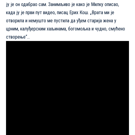
ју је он одабрао сам. Занимљиво је како је Милку описао,
када ју је први пут видео, писац Ерих Кош. „Врата ми је
отворила и немушто ме пустила да уђем старија жена у
црним, калуђерским хаљинама, богомољка и чудно, смућено
створење“…