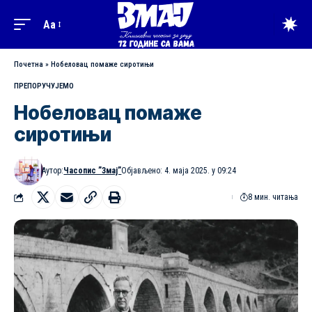
Aa
Почетна
»
Нобеловац помаже сиротињи
ПРЕПОРУЧУЈЕМО
Нобеловац помаже
сиротињи
Аутор:
Часопис ”Змај”
Објављено: 4. маја 2025. у 09:24
8 мин. читања