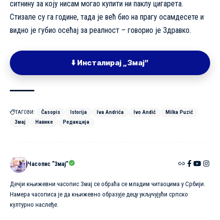
ситнину за коју нисам могао купити ни паклу цигарета.
Стизале су га године, тада је већ био на прагу осамдесете и
видно је губио осећај за реалност – говорио је Здравко.
⬇️ Инсталирај „Змај”
ТАГОВИ:
Časopis
Istorija
Iva Andrića
Ivo Andić
Milka Puzić
Змај
Навике
Редакција
Часопис ”Змај”
Дечји књижевни часопис Змај се обраћа се младим читаоцима у Србији.
Намера часописа је да књижевно образује децу укључујући српско
културно наслеђе.