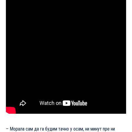
– Морала сам да га будим тачно у осам, ни минут пре ни