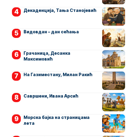
Декаденција, Тања Станојевић
Видовдан – дан сећања
Грачаница, Десанка
Максимовић
На Газиместану, Милан Ракић
Савршени, Ивана Арсић
Морска бајка на страницама
лета