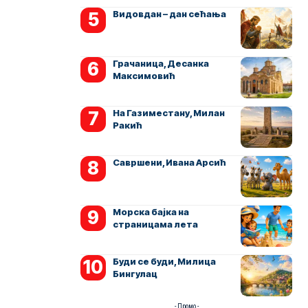
Видовдан – дан сећања
Грачаница, Десанка
Максимовић
На Газиместану, Милан
Ракић
Савршени, Ивана Арсић
Морска бајка на
страницама лета
Буди се буди, Милица
Бингулац
- Промо -