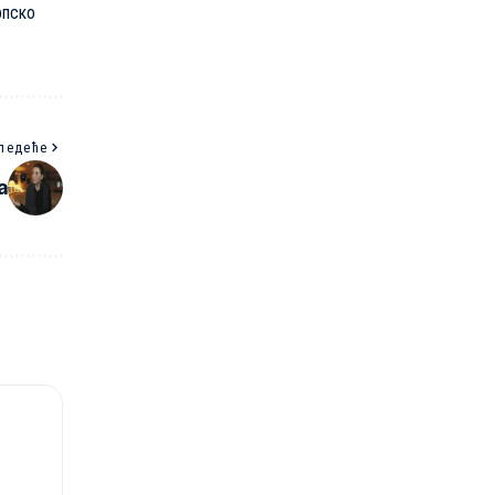
рпско
ледеће
а