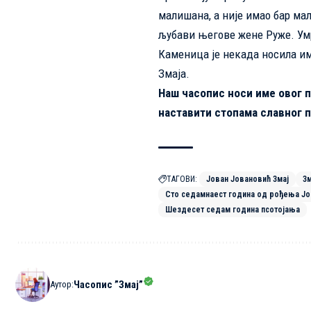
малишана, а није имао бар мал
љубави његове жене Руже. Умр
Каменица је некада носила им
Змаја.
Наш часопис носи име овог 
наставити стопама славног 
ТАГОВИ:
Јован Јовановић Змај
Зм
Сто седамнаест година од рођења Јо
Шездесет седам година псотојања
Часопис ”Змај”
Аутор: