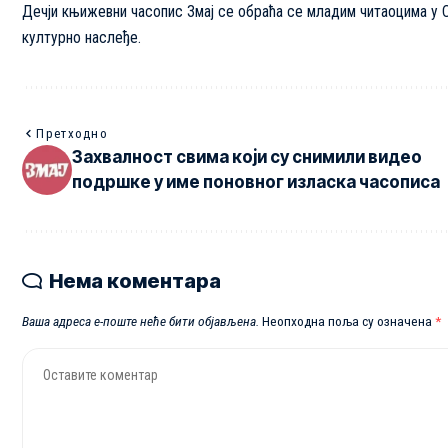
Дечји књижевни часопис Змај се обраћа се младим читаоцима у С
културно наслеђе.
Претходно
Захвалност свима који су снимили видео
подршке у име поновног изласка часописа
Нема коментара
Ваша адреса е-поште неће бити објављена.
Неопходна поља су означена
*