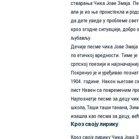
стварања Чика Јове Змаја.
Пе
али је из ње проистекла и род
да дете уведе у проблеме свет
кроз згодне ситуације, добро 
љубављу.
Дечије песме чика Јове Змаја и
по етичкој вредности. Тиме је
српској поезији и најзначајни
Покренуо је и уређивао познат
1904. године. Након његове см
лист Невен са повременим пр
Најпознатје песме за децу чика
школа, Таши таши танана, Зима 
изашла као песма за децу, већ
Кроз своју лирику
Кроз своју лирику Чика Јова Зм