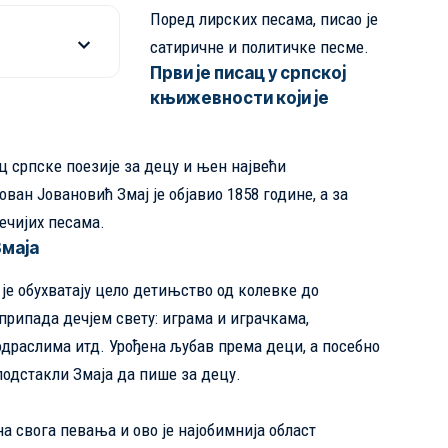
Поред лирских песама, писао је
сатиричне и политичке песме.
Први је писац у српској
књижевности који је
ц српске поезије за децу и њен највећи
ван Јовановић Змај је објавио 1858 године, а за
ечијих песама.
Змаја
је обухватају цело детињство од колевке до
припада дечјем свету: играма и играчкама,
драслима итд. Урођена љубав према деци, а посебно
подстакли Змаја да пише за децу.
на свога певања и ово је најобимнија област