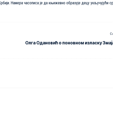
рбији. Намера часописа је да књижевно образује децу укључујући с
С
Олга Одановић о поновном изласку Змај