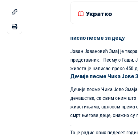
Укратко
писао песме за децу
Јован Јовановић Змај је твора
представник. Песму о Гаши, Јо
живота је написао преко 450 д
Дечије песме Чика Јове 
Дечије песме Чика Јове Змаја 
дечашства, са свим оним што 
животињама, односом према о
смрт његове деце, снажно су 
.
То је радио свих педесет годи