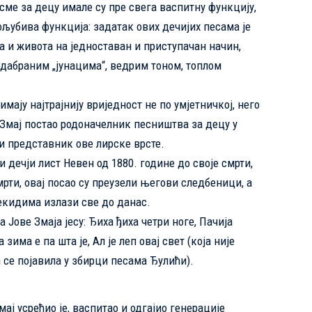
сме за децу
имале су пре свега васпитну функцију,
ољубива функција: задатак ових дечијих песама је
а и живота на једноставан и приступачан начин,
одабраним „јунацима“, ведрим тоном, топлом
мају најтрајнију вриједност не по умјетничкој, него
 Змај постао родоначелник песништва за децу у
ји представник ове лирске врсте.
и дечји лист Невен од 1880. године до своје смрти,
рти, овај посао су преузели његови следбеници, а
екидима излази све до данас.
 Јове Змаја јесу: Ђиха ђиха четри ноге, Пачија
зима е па шта је, Ал је леп овај свет (која није
 се појавила у збирци песама Ђулићи).
ај усрећио је, васпитао и одгајио генерације