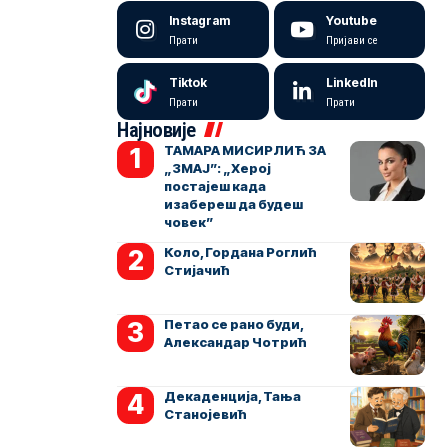
Instagram
Youtube
Прати
Пријави се
Tiktok
LinkedIn
Прати
Прати
Најновије
ТАМАРА МИСИРЛИЋ ЗА
„ЗМАЈ”: „Херој
постајеш када
изабереш да будеш
човек”
Коло, Гордана Роглић
Стијачић
Петао се рано буди,
Александар Чотрић
Декаденција, Тања
Станојевић