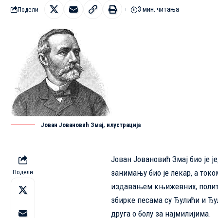
3 мин. читања
Подели
Јован Јовановић Змај, илустрација
Јован Јовановић
Змај
био je ј
занимању био је лекар, а ток
Подели
издавањем књижевних, политич
збирке песама су Ђулићи и Ђу
друга о болу за најмилијима.