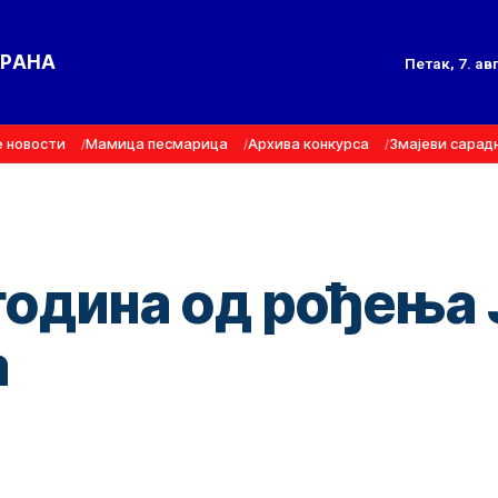
ТРАНА
Петак, 7. ав
е новости
Мамица песмарица
Архива конкурса
Змајеви сарад
година од рођења 
а