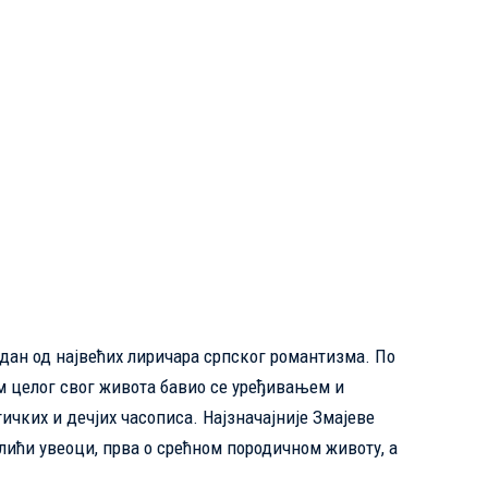
едан од највећих лиричара српског романтизма. По
ом целог свог живота бавио се уређивањем и
ких и дечјих часописа. Најзначајније Змајеве
лићи увеоци, прва о срећном породичном животу, а