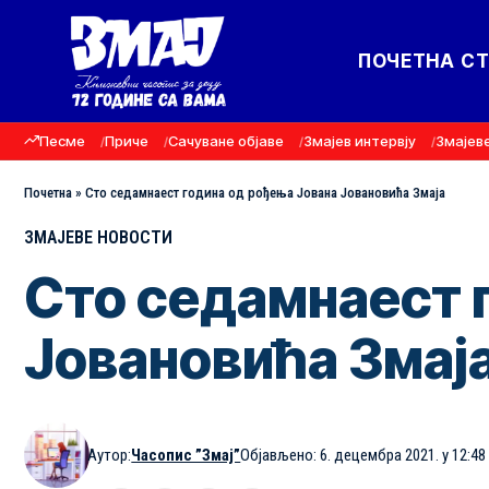
ПОЧЕТНА С
Песме
Приче
Сачуване објаве
Змајев интервју
Змајев
Почетна
»
Сто седамнаест година од рођења Јована Јовановића Змаја
ЗМАЈЕВЕ НОВОСТИ
Сто седамнаест 
Јовановића Змај
Аутор:
Часопис ”Змај”
Објављено: 6. децембра 2021. у 12:48