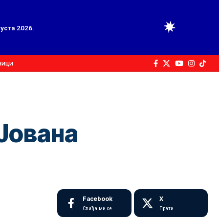
густа 2026.
ници
Јована
Facebook
X
Свиђа ми се
Прати