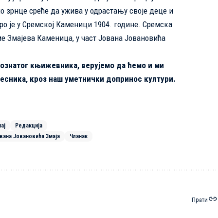
о зрнце среће да ужива у одрастању своје деце и
о је у Сремској Каменици 1904. године. Сремска
е Змајева Каменица, у част Јована Јовановића
познатог књижевника, верујемо да ћемо и ми
песника, кроз наш уметнички допринос култури.
ај
Редакција
вана Јовановића Змаја
Чланак
Прати