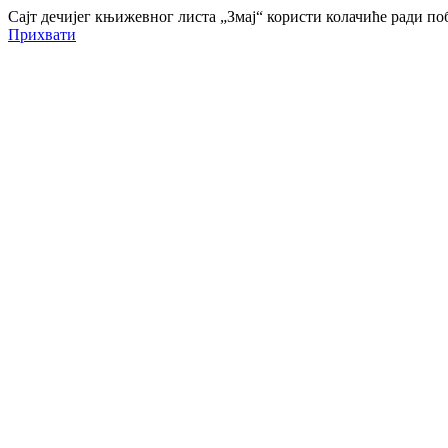
Сајт дечијег књижевног листа „Змај“ користи колачиће ради 
Прихвати