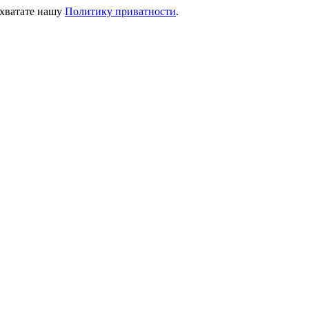
ихватате нашу
Политику приватности
.