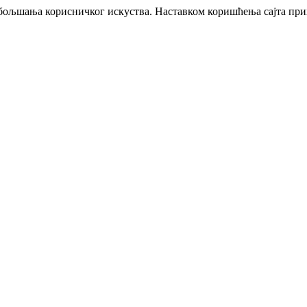
побољшања корисничког искуства. Наставком коришћења сајта пр