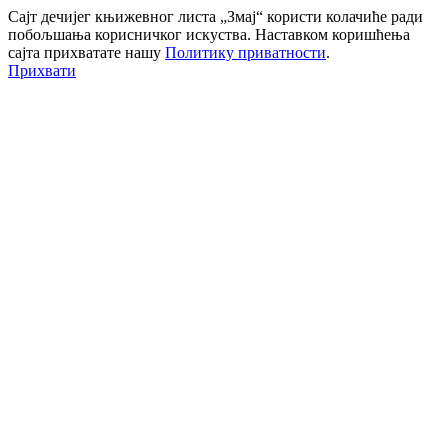
Сајт дечијег књижевног листа „Змај“ користи колачиће ради
побољшања корисничког искуства. Наставком коришћења
сајта прихватате нашу
Политику приватности
.
Прихвати