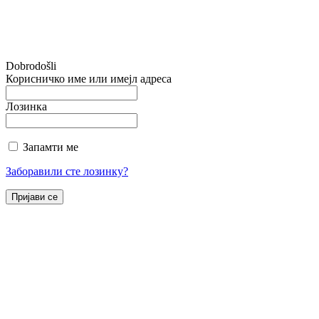
Dobrodošli
Корисничко име или имејл адреса
Лозинка
Запамти ме
Заборавили сте лозинку?