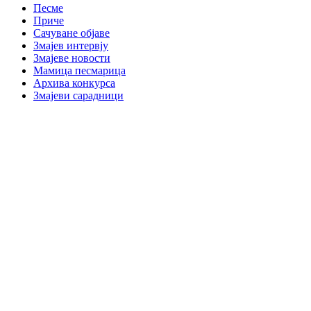
Песме
Приче
Сачуване објаве
Змајев интервју
Змајеве новости
Мамица песмарица
Архива конкурса
Змајеви сарадници