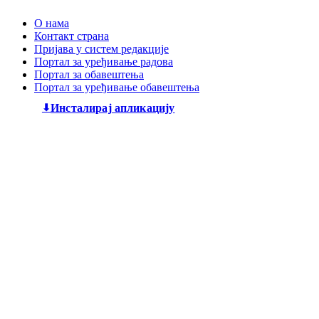
О нама
Контакт страна
Пријава у систем редакције
Портал за уређивање радова
Портал за обавештења
Портал за уређивање обавештења
Инсталирај апликацију
Дечији књижевни часопис
„Змај“
већ деценијама негује
најлепшу реч, спајајући богату традицију са савременим
стваралаштвом. Посебну пажњу посвећујемо младим
талентима, пружајући им отворен простор да објаве
своје прве радове и прикажу своју креативност свету. Ми
смо место где се инспиришу будући писци и где свака
дечија машта проналази свој пут до читалаца.
Главни и одговорни уредник: Михајло Жиловић