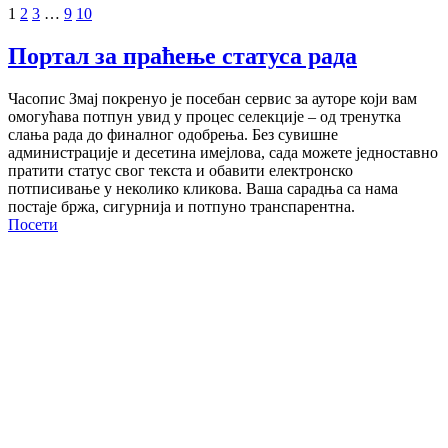
1
2
3
…
9
10
Портал за праћење статуса рада
Часопис Змај покренуо је посебан сервис за ауторе који вам
омогућава потпун увид у процес селекције – од тренутка
слања рада до финалног одобрења. Без сувишне
администрације и десетина имејлова, сада можете једноставно
пратити статус свог текста и обавити електронско
потписивање у неколико кликова. Ваша сарадња са нама
постаје бржа, сигурнија и потпуно транспарентна.
Посети