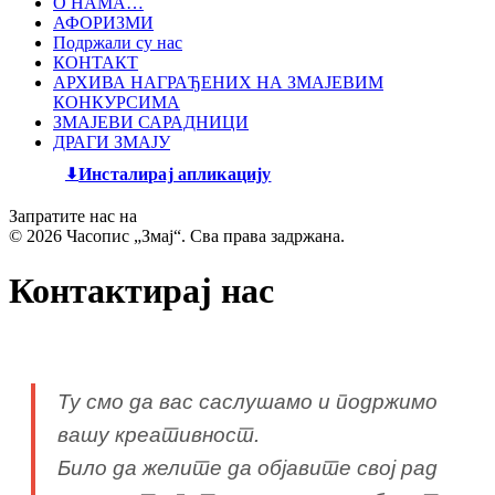
О НАМА…
АФОРИЗМИ
Подржали су нас
КОНТАКТ
АРХИВА НАГРАЂЕНИХ НА ЗМАЈЕВИМ
КОНКУРСИМА
ЗМАЈЕВИ САРАДНИЦИ
ДРАГИ ЗМАЈУ
Инсталирај апликацију
Запратите нас на
© 2026 Часопис „Змај“. Сва права задржана.
Контактирај нас
Ту смо да вас саслушамо и подржимо
вашу креативност.
Било да желите да објавите свој рад