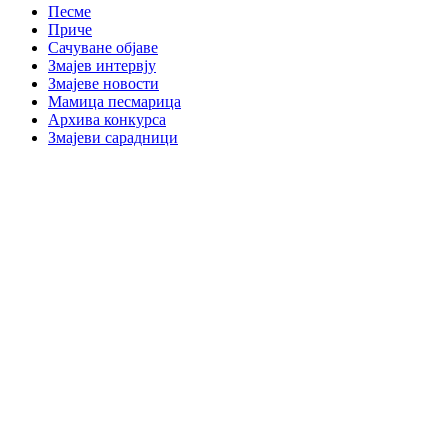
Песме
Приче
Сачуване објаве
Змајев интервју
Змајеве новости
Мамица песмарица
Архива конкурса
Змајеви сарадници