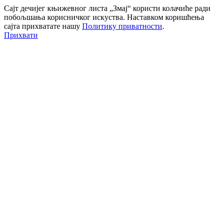
Сајт дечијег књижевног листа „Змај“ користи колачиће ради
побољшања корисничког искуства. Наставком коришћења
сајта прихватате нашу
Политику приватности
.
Прихвати