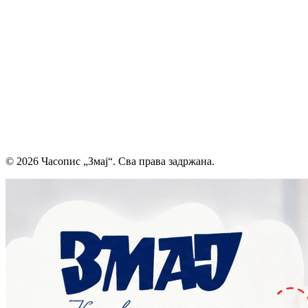
стваралаштвом. Посебну пажњу посвећујемо младим
талентима, пружајући им отворен простор да објаве
своје прве радове и прикажу своју креативност свету. Ми
смо место где се инспиришу будући писци и где свака
дечија машта проналази свој пут до читалаца.
Главни и одговорни уредник: Михајло Жиловић
© 2026 Часопис „Змај“. Сва права задржана.