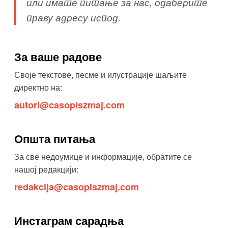
или имате питање за нас, одаберите
праву адресу испод.
За ваше радове
Своје текстове, песме и илустрације шаљите
директно на:
autori@casopiszmaj.com
Општа питања
За све недоумице и информације, обратите се
нашој редакцији:
redakcija@casopiszmaj.com
Инстаграм сарадња