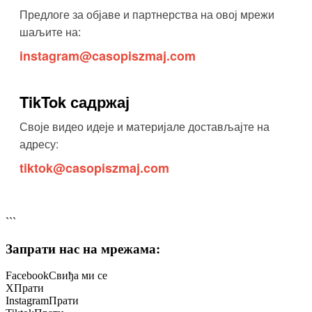
Предлоге за објаве и партнерства на овој мрежи
шаљите на:
instagram@casopiszmaj.com
TikTok садржај
Своје видео идеје и материјале достављајте на
адресу:
tiktok@casopiszmaj.com
```
Запрати нас на мрежама:
Facebook
Свиђа ми се
X
Прати
Instagram
Прати