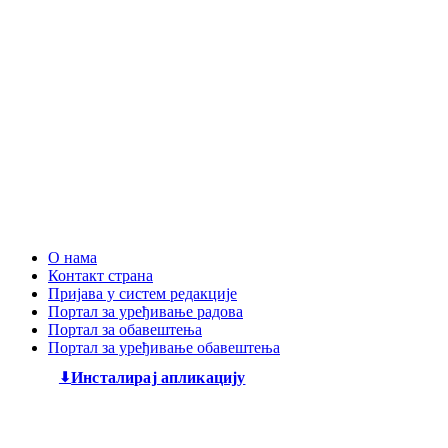
О нама
Контакт страна
Пријава у систем редакције
Портал за уређивање радова
Портал за обавештења
Портал за уређивање обавештења
Инсталирај апликацију
Дечији књижевни часопис
„Змај“
већ деценијама негује
најлепшу реч, спајајући богату традицију са савременим