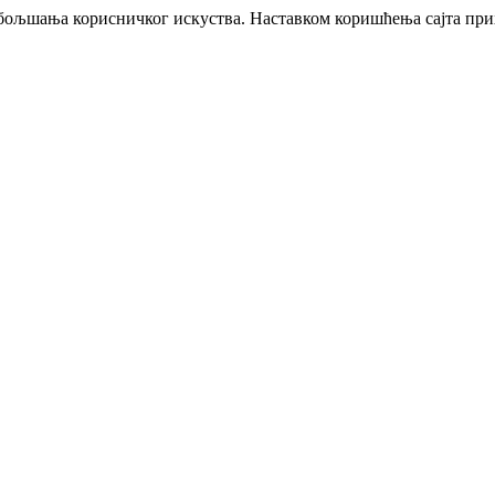
побољшања корисничког искуства. Наставком коришћења сајта пр