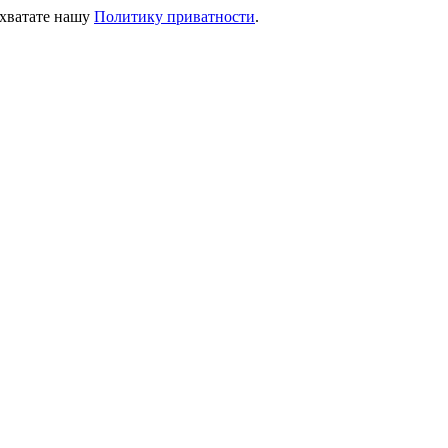
ихватате нашу
Политику приватности
.