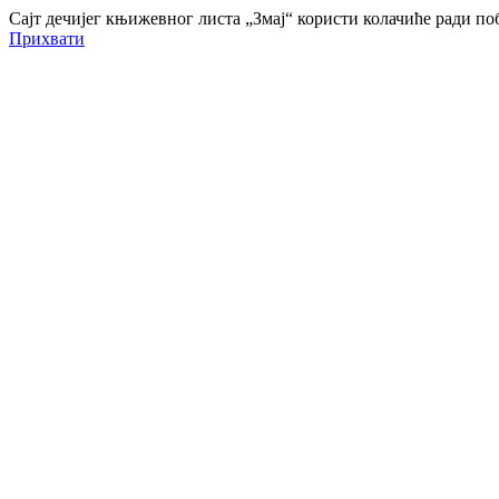
Сајт дечијег књижевног листа „Змај“ користи колачиће ради 
Прихвати