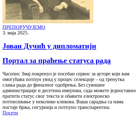
ПРЕПОРУЧУЈЕМО
3. маја 2025.
Јован Дучић у дипломатији
Портал за праћење статуса рада
Часопис Змај покренуо је посебан сервис за ауторе који вам
омогућава потпун увид у процес селекције – од тренутка
слања рада до финалног одобрења. Без сувишне
администрације и десетина имејлова, сада можете једноставно
пратити статус свог текста и обавити електронско
потписивање у неколико кликова. Ваша сарадња са нама
постаје бржа, сигурнија и потпуно транспарентна.
Посети