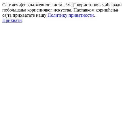
Сајт дечијег књижевног листа „Змај“ користи колачиће ради
побољшања корисничког искуства. Наставком коришћења
сајта прихватате нашу
Политику приватности
.
Прихвати