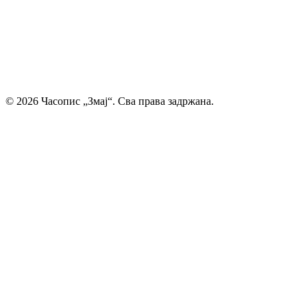
смо место где се инспиришу будући писци и где свака
дечија машта проналази свој пут до читалаца.
Главни и одговорни уредник: Михајло Жиловић
© 2026 Часопис „Змај“. Сва права задржана.