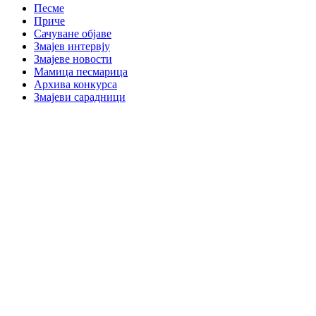
Песме
Приче
Сачуване објаве
Змајев интервју
Змајеве новости
Мамица песмарица
Архива конкурса
Змајеви сарадници