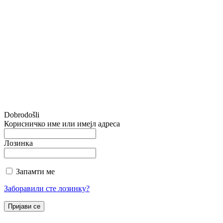
Dobrodošli
Корисничко име или имејл адреса
Лозинка
Запамти ме
Заборавили сте лозинку?