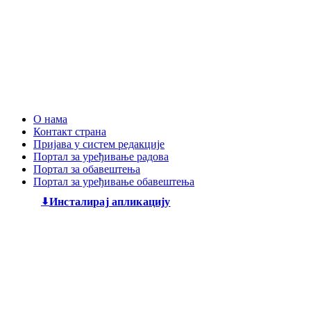
О нама
Контакт страна
Пријава у систем редакције
Портал за уређивање радова
Портал за обавештења
Портал за уређивање обавештења
Инсталирај апликацију
Дечији књижевни часопис
„Змај“
већ деценијама негује
најлепшу реч, спајајући богату традицију са савременим
стваралаштвом. Посебну пажњу посвећујемо младим
талентима, пружајући им отворен простор да објаве
своје прве радове и прикажу своју креативност свету. Ми