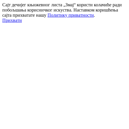
Сајт дечијег књижевног листа „Змај“ користи колачиће ради
побољшања корисничког искуства. Наставком коришћења
сајта прихватате нашу
Политику приватности
.
Прихвати