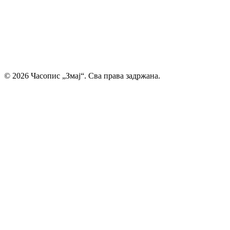
смо место где се инспиришу будући писци и где свака
дечија машта проналази свој пут до читалаца.
Главни и одговорни уредник: Михајло Жиловић
© 2026 Часопис „Змај“. Сва права задржана.