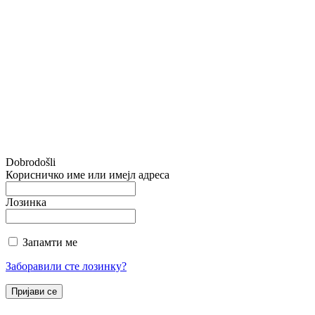
Dobrodošli
Корисничко име или имејл адреса
Лозинка
Запамти ме
Заборавили сте лозинку?