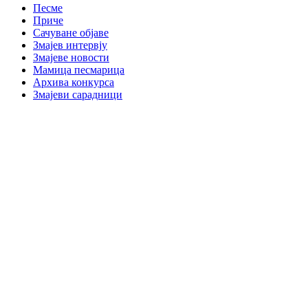
Песме
Приче
Сачуване објаве
Змајев интервју
Змајеве новости
Мамица песмарица
Архива конкурса
Змајеви сарадници