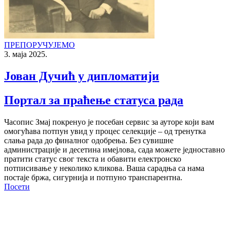
ПРЕПОРУЧУЈЕМО
3. маја 2025.
Јован Дучић у дипломатији
Портал за праћење статуса рада
Часопис Змај покренуо је посебан сервис за ауторе који вам
омогућава потпун увид у процес селекције – од тренутка
слања рада до финалног одобрења. Без сувишне
администрације и десетина имејлова, сада можете једноставно
пратити статус свог текста и обавити електронско
потписивање у неколико кликова. Ваша сарадња са нама
постаје бржа, сигурнија и потпуно транспарентна.
Посети