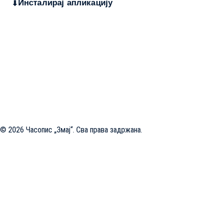
Инсталирај апликацију
Дечији књижевни часопис
„Змај“
већ деценијама негује најлепшу реч,
спајајући богату традицију са савременим стваралаштвом. Посебну
пажњу посвећујемо младим талентима, пружајући им отворен простор
да објаве своје прве радове и прикажу своју креативност свету. Ми смо
место где се инспиришу будући писци и где свака дечија машта
проналази свој пут до читалаца.
Главни и одговорни уредник: Михајло Жиловић
© 2026 Часопис „Змај“. Сва права задржана.