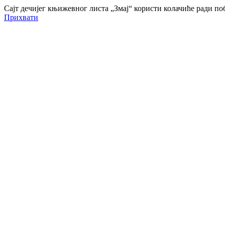
Сајт дечијег књижевног листа „Змај“ користи колачиће ради 
Прихвати