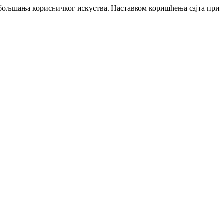
побољшања корисничког искуства. Наставком коришћења сајта пр