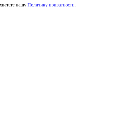
ихватате нашу
Политику приватности
.