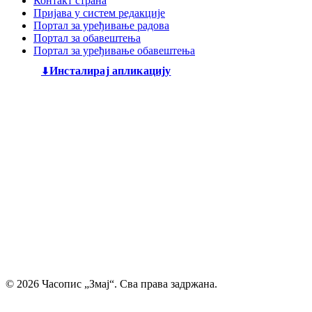
Контакт страна
Пријава у систем редакције
Портал за уређивање радова
Портал за обавештења
Портал за уређивање обавештења
Инсталирај апликацију
Дечији књижевни часопис
„Змај“
већ деценијама негује
најлепшу реч, спајајући богату традицију са савременим
стваралаштвом. Посебну пажњу посвећујемо младим
талентима, пружајући им отворен простор да објаве
своје прве радове и прикажу своју креативност свету. Ми
смо место где се инспиришу будући писци и где свака
дечија машта проналази свој пут до читалаца.
Главни и одговорни уредник: Михајло Жиловић
© 2026 Часопис „Змај“. Сва права задржана.