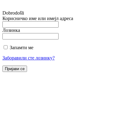
Dobrodošli
Корисничко име или имејл адреса
Лозинка
Запамти ме
Заборавили сте лозинку?