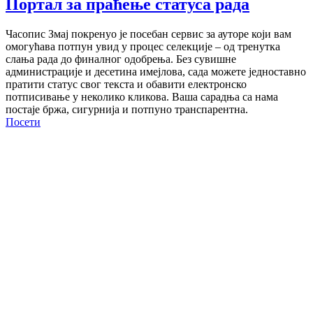
Портал за праћење статуса рада
Часопис Змај покренуо је посебан сервис за ауторе који вам
омогућава потпун увид у процес селекције – од тренутка
слања рада до финалног одобрења. Без сувишне
администрације и десетина имејлова, сада можете једноставно
пратити статус свог текста и обавити електронско
потписивање у неколико кликова. Ваша сарадња са нама
постаје бржа, сигурнија и потпуно транспарентна.
Посети