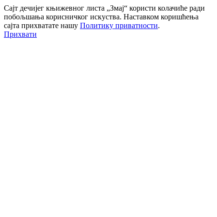
Сајт дечијег књижевног листа „Змај“ користи колачиће ради
побољшања корисничког искуства. Наставком коришћења
сајта прихватате нашу
Политику приватности
.
Прихвати