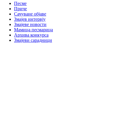
Песме
Приче
Сачуване објаве
Змајев интервју
Змајеве новости
Мамица песмарица
Архива конкурса
Змајеви сарадници