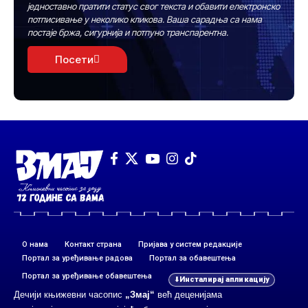
једноставно пратити статус свог текста и обавити електронско
потписивање у неколико кликова. Ваша сарадња са нама
постаје бржа, сигурнија и потпуно транспарентна.
Посети
О нама
Контакт страна
Пријава у систем редакције
Портал за уређивање радова
Портал за обавештења
Портал за уређивање обавештења
Инсталирај апликацију
Дечији књижевни часопис
„Змај“
већ деценијама