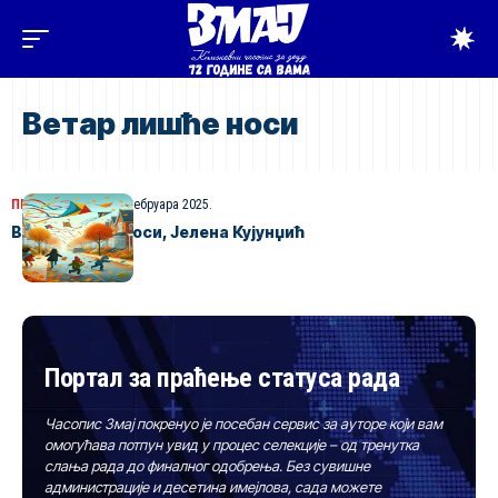
Ветар лишће носи
ПЕСМЕ ЗА ДЕЦУ
3. фебруара 2025.
Ветар лишће носи, Јелена Кујунџић
Портал за праћење статуса рада
Часопис Змај покренуо је посебан сервис за ауторе који вам
омогућава потпун увид у процес селекције – од тренутка
слања рада до финалног одобрења. Без сувишне
администрације и десетина имејлова, сада можете