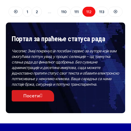
1
2
…
110
111
112
113
Портал за праћење статуса рада
Часопис Змај покренуо је посебан сервис за ауторе који вам
омогућава потпун увид у процес селекције – од тренутка
слања рада до финалног одобрења. Без сувишне
администрације и десетина имејлова, сада можете
једноставно пратити статус свог текста и обавити електронско
потписивање у неколико кликова. Ваша сарадња са нама
постаје бржа, сигурнија и потпуно транспарентна.
Посети