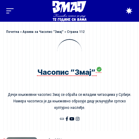
Почетна
»
Архива за Часопис ”Змај”
»
Страна 112
Часопис ”Змај”
Дечји књижевни часопис Змај се обраћа се младим читаоцима у Србији.
Намера часописа је да књижевно образује децу укључујући српско
културно наслеђе.