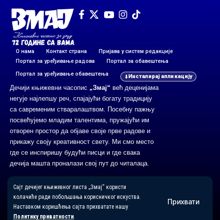
О нама
Контакт страна
Пријава у систем редакције
Портал за уређивање радова
Портал за обавештења
Портал за уређивање обавештења
Инсталирај апликацију
Дечији књижевни часопис
„Змај“
већ деценијама
негује најлепшу реч, спајајући богату традицију
са савременим стваралаштвом. Посебну пажњу
посвећујемо младим талентима, пружајући им
отворен простор да објаве своје прве радове и
прикажу своју креативност свету. Ми смо место
где се инспиришу будући писци и где свака
дечија машта проналази свој пут до читалаца.
Сајт дечијег књижевног листа „Змај“ користи
Главни и одговорни уредник: Михајло Жиловић
колачиће ради побољшања корисничког искуства.
Прихвати
Наставком коришћења сајта прихватате нашу
© 2026 Часопис „Змај“. Сва права задржана.
Политику приватности
.