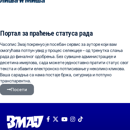
лиша и Миша
Портал за праћење статуса рада
Часопис Змај покренуо је посебан сервис за ауторе који вам
омогућава потпун увид у процес селекције – од тренутка слања
рада до финалног одобрења. Без сувишне администрације и
десетина имејлова, сада можете једноставно пратити статус свог
текста и обавити електронско потписивање у неколико кликова.
Ваша сарадња са нама постаје бржа, сигурнија и потпуно
транспарентна.
Посети