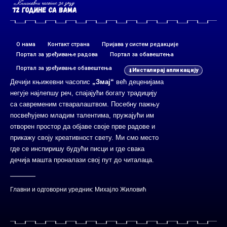
О нама
Контакт страна
Пријава у систем редакције
Портал за уређивање радова
Портал за обавештења
Портал за уређивање обавештења
Инсталирај апликацију
Дечији књижевни часопис
„Змај“
већ деценијама
негује најлепшу реч, спајајући богату традицију
са савременим стваралаштвом. Посебну пажњу
посвећујемо младим талентима, пружајући им
отворен простор да објаве своје прве радове и
прикажу своју креативност свету. Ми смо место
где се инспиришу будући писци и где свака
дечија машта проналази свој пут до читалаца.
Главни и одговорни уредник: Михајло Жиловић