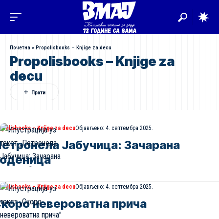
Почетна
»
Propolisbooks – Knjige za decu
Propolisbooks – Knjige za
decu
opolisbooks – Knjige za decu
Објављено: 4. септембра 2025.
етронела Јабучица: Зачарана
оденица
opolisbooks – Knjige za decu
Објављено: 4. септембра 2025.
коро невероватна прича