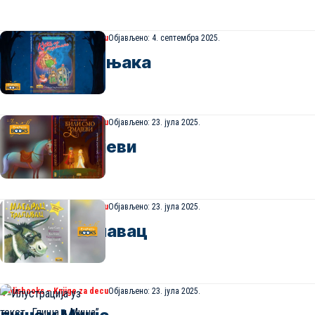
opolisbooks – Knjige za decu
Објављено: 4. септембра 2025.
ућа од медењака
opolisbooks – Knjige za decu
Објављено: 23. јула 2025.
или смо змајеви
opolisbooks – Knjige za decu
Објављено: 23. јула 2025.
агарац трапавац
opolisbooks – Knjige za decu
Објављено: 23. јула 2025.