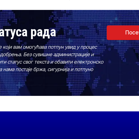
атуса рада
Посе
е који вам омогућава потпун увид у процес
одобрења. Без сувишне администрације и
ти статус свог текста и обавити електронско
 нама постаје бржа, сигурнија и потпуно