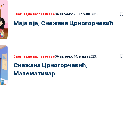
Свет једне васпитачице
Објављено: 25. априла 2023.
Маја и ја, Снежана Црногорчевић
Свет једне васпитачице
Објављено: 14. марта 2023.
Снежана Црногорчевић,
Математичар