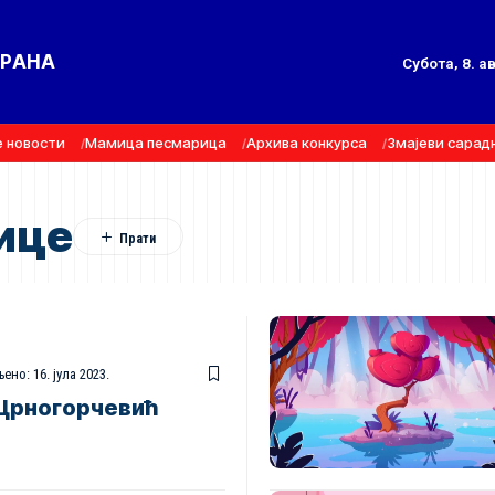
ТРАНА
Субота, 8. а
е новости
Мамица песмарица
Архива конкурса
Змајеви сарад
ице
ено: 16. јула 2023.
 Црногорчевић