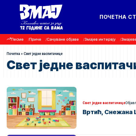
ПОЧЕТНА С
Песме
Приче
Сачуване објаве
Змајев интервју
Змајев
Почетна
»
Свет једне васпитачице
Свет једне васпитач
Свет једне васпитачице
Објављ
Вртић, Снежана