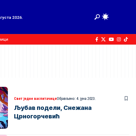
вгуста 2026.
ници
Свет једне васпитачице
Објављено: 4. јуна 2023.
Љубав подели, Снежана
Црногорчевић