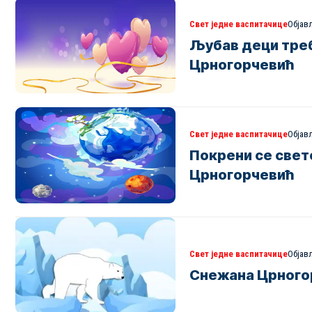
Свет једне васпитачице
Објављ
Љубав деци тре
Црногорчевић
Свет једне васпитачице
Објављ
Покрени се свет
Црногорчевић
Свет једне васпитачице
Објављ
Снежана Црного