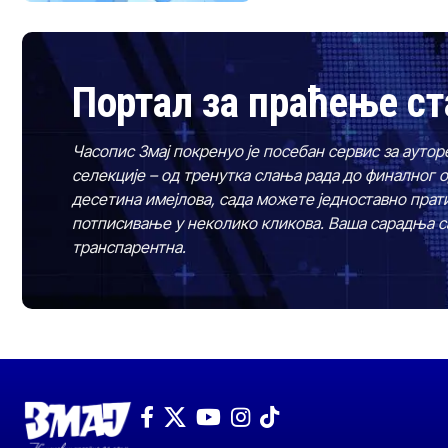
Портал за праћење ст
Часопис Змај покренуо је посебан сервис за аутор
селекције – од тренутка слања рада до финалног 
десетина имејлова, сада можете једноставно прати
потписивање у неколико кликова. Ваша сарадња са
транспарентна.