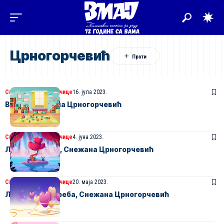
Црногорчевић
Свет једне васпитачице
16. јула 2023.
Вртић, Снежана Црногорчевић
Свет једне васпитачице
4. јуна 2023.
Љубав подели, Снежана Црногорчевић
Свет једне васпитачице
20. маја 2023.
Љубав деци треба, Снежана Црногорчевић