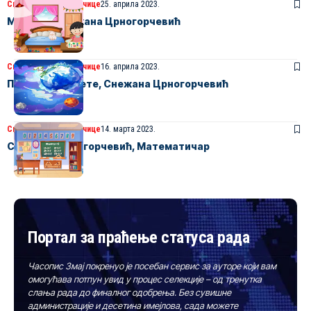
Свет једне васпитачице
25. априла 2023.
Маја и ја, Снежана Црногорчевић
Свет једне васпитачице
16. априла 2023.
Покрени се свете, Снежана Црногорчевић
Свет једне васпитачице
14. марта 2023.
Снежана Црногорчевић, Математичар
Портал за праћење статуса рада
Часопис Змај покренуо је посебан сервис за ауторе који вам
омогућава потпун увид у процес селекције – од тренутка
слања рада до финалног одобрења. Без сувишне
администрације и десетина имејлова, сада можете