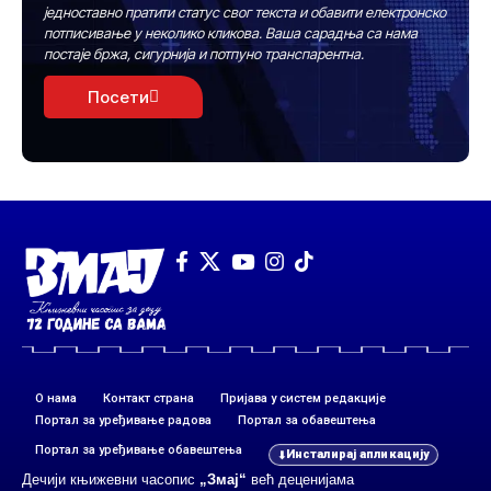
једноставно пратити статус свог текста и обавити електронско
потписивање у неколико кликова. Ваша сарадња са нама
постаје бржа, сигурнија и потпуно транспарентна.
Посети
О нама
Контакт страна
Пријава у систем редакције
Портал за уређивање радова
Портал за обавештења
Портал за уређивање обавештења
Инсталирај апликацију
Дечији књижевни часопис
„Змај“
већ деценијама