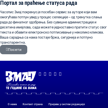
Портал за праћење статуса рада
Часопис Змај покренуо је посебан сервис за ауторе који вам
омогућава потпун увид у процес селекције – од тренутка слања
рада до финалног одобрења. Без сувишне администрације и
десетина имејлова, сада можете једноставно пратити статус свог
текста и обавити електронско потписивање у неколико кликова.
Ваша сарадња са нама постаје бржа, сигурнија и потпуно
транспарентна.
Посети
О нама
Контакт страна
Пријава у систем редакције