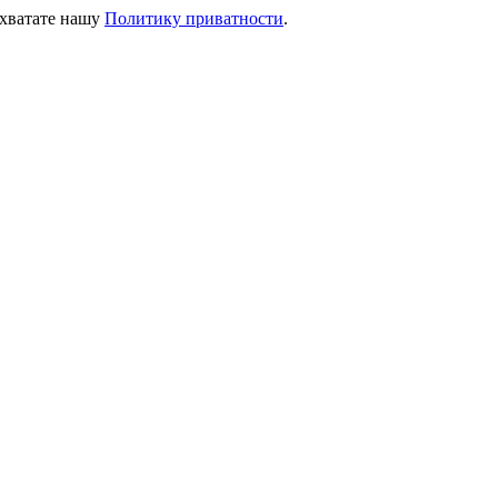
ихватате нашу
Политику приватности
.