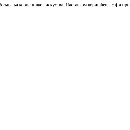
побољшања корисничког искуства. Наставком коришћења сајта пр