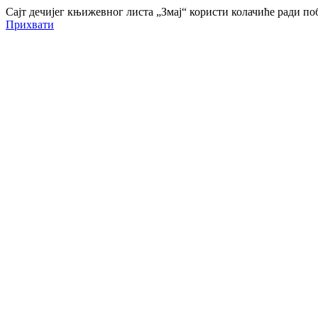
Сајт дечијег књижевног листа „Змај“ користи колачиће ради 
Прихвати