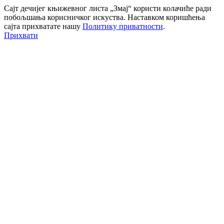
Сајт дечијег књижевног листа „Змај“ користи колачиће ради
побољшања корисничког искуства. Наставком коришћења
сајта прихватате нашу
Политику приватности
.
Прихвати