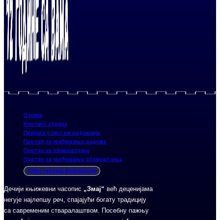
О нама
Контакт страна
Пријава у систем редакције
Портал за уређивање радова
Портал за обавештења
Портал за уређивање обавештења
Инсталирај апликацију
Дечији књижевни часопис
„Змај“
већ деценијама
негује најлепшу реч, спајајући богату традицију
са савременим стваралаштвом. Посебну пажњу