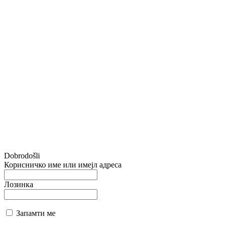
Dobrodošli
Корисничко име или имејл адреса
Лозинка
Запамти ме