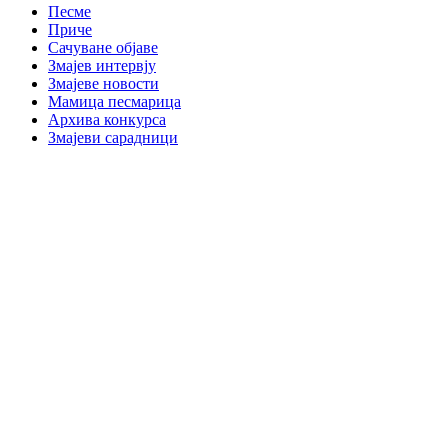
Песме
Приче
Сачуване објаве
Змајев интервју
Змајеве новости
Мамица песмарица
Архива конкурса
Змајеви сарадници