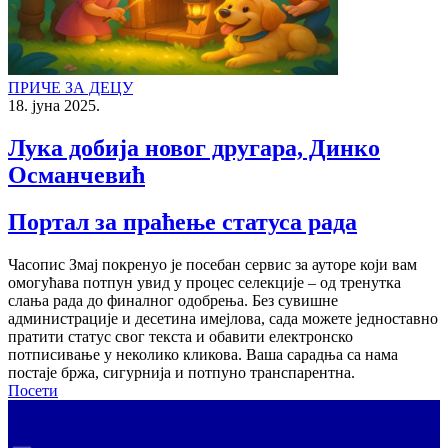
ПРИЧЕ ЗА ДЕЦУ
18. јуна 2025.
Лука добија новог другара, Динко
Османчевић
Портал за праћење статуса рада
Часопис Змај покренуо је посебан сервис за ауторе који вам
омогућава потпун увид у процес селекције – од тренутка
слања рада до финалног одобрења. Без сувишне
администрације и десетина имејлова, сада можете једноставно
пратити статус свог текста и обавити електронско
потписивање у неколико кликова. Ваша сарадња са нама
постаје бржа, сигурнија и потпуно транспарентна.
Посети