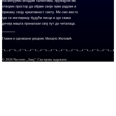
посвећујемо младим талентима, пружајући им
отворен простор да објаве своје прве радове и
прикажу своју креативност свету. Ми смо место
где се инспиришу будући писци и где свака
дечија машта проналази свој пут до читалаца.
Главни и одговорни уредник: Михајло Жиловић
© 2026 Часопис „Змај“. Сва права задржана.