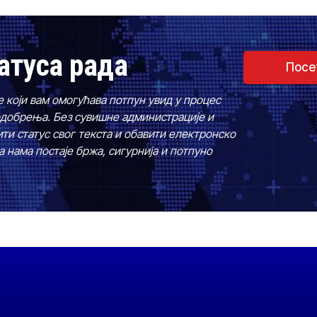
атуса рада
Посе
е који вам омогућава потпун увид у процес
одобрења. Без сувишне администрације и
ти статус свог текста и обавити електронско
 нама постаје бржа, сигурнија и потпуно