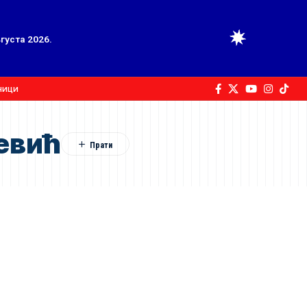
вгуста 2026.
ници
евић