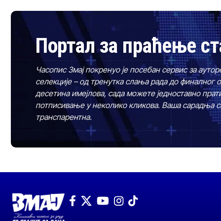
Портал за праћење ст
Часопис Змај покренуо је посебан сервис за аутор
селекције – од тренутка слања рада до финалног 
десетина имејлова, сада можете једноставно прати
потписивање у неколико кликова. Ваша сарадња са
транспарентна.