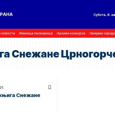
ТРАНА
Субота, 8. а
е новости
Мамица песмарица
Архива конкурса
Змајеви сарад
га Снежане Црногорч
25.
 књига Снежане