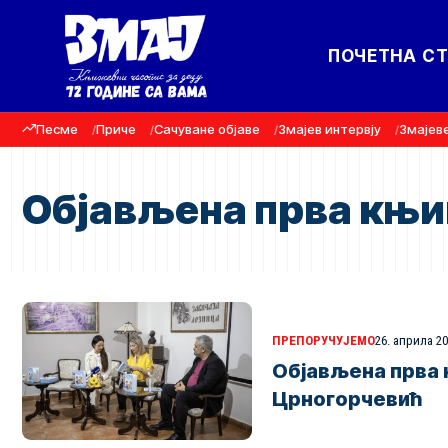
ПОЧЕТНА С
Песме
Приче
Сачуване објаве
Змајев интервју
Змајев
Објављена прва књи
ПРЕПОРУЧУЈЕМО
26. априла 20
Објављена прва
Црногорчевић