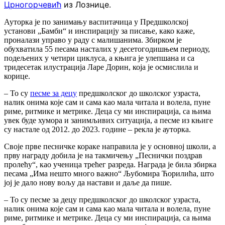
Црногорчевић
из Лознице.
Ауторка је по занимању васпитачица у Предшколској
установи „Бамби“ и инспирацију за писање, како каже,
проналази управо у раду с малишанима. Збирком је
обухватила 55 песама насталих у десетогодишњем периоду,
подељених у четири циклуса, а књига је улепшана и са
тридесетак илустрација Ларе Дорин, која је осмислила и
корице.
– То су
песме за децу
предшколског до школског узраста,
налик онима које сам и сама као мала читала и волела, пуне
риме, ритмике и метрике. Деца су ми инспирација, са њима
увек буде хумора и занимљивих ситуација, а песме из књиге
су настале од 2012. до 2023. године – рекла је ауторка.
Своје прве песничке кораке направила је у основној школи, а
прву награду добила је на такмичењу „Песнички поздрав
пролећу“, као ученица трећег разреда. Награда је била збирка
песама „Има нешто много важно“ Љубомира Ћорилића, што
јој је дало нову вољу да настави и даље да пише.
– То су песме за децу предшколског до школског узраста,
налик онима које сам и сама као мала читала и волела, пуне
риме, ритмике и метрике. Деца су ми инспирација, са њима