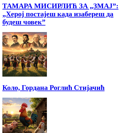
ТАМАРА МИСИРЛИЋ ЗА „ЗМАЈ”:
„Херој постајеш када изабереш да
будеш човек”
Коло, Гордана Роглић Стијачић