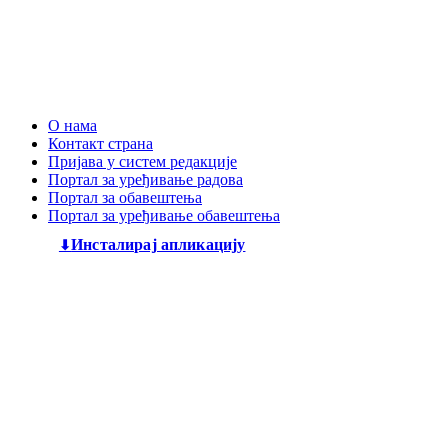
О нама
Контакт страна
Пријава у систем редакције
Портал за уређивање радова
Портал за обавештења
Портал за уређивање обавештења
Инсталирај апликацију
Дечији књижевни часопис
„Змај“
већ деценијама негује
најлепшу реч, спајајући богату традицију са савременим
стваралаштвом. Посебну пажњу посвећујемо младим
талентима, пружајући им отворен простор да објаве
своје прве радове и прикажу своју креативност свету. Ми
смо место где се инспиришу будући писци и где свака