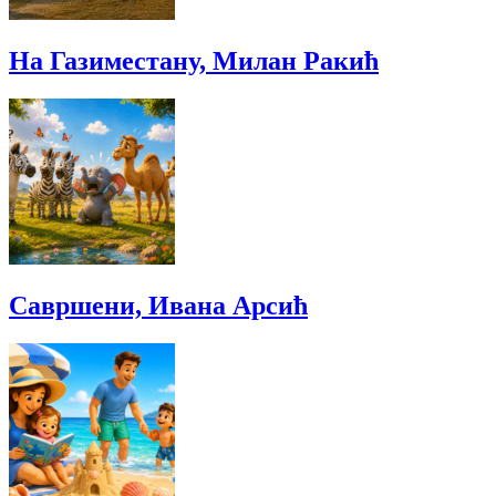
На Газиместану, Милан Ракић
Савршени, Ивана Арсић