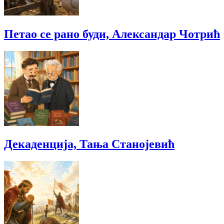
Петао се рано буди, Александар Чотрић
Декаденција, Тања Станојевић