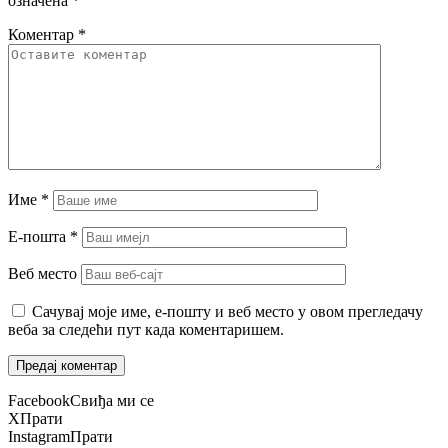
означена
*
Коментар
*
Име
*
Е-пошта
*
Веб место
Сачувај моје име, е-пошту и веб место у овом прегледачу
веба за следећи пут када коментаришем.
Facebook
Свиђа ми се
X
Прати
Instagram
Прати