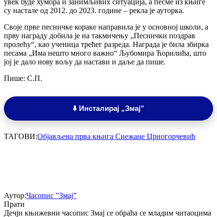
увек буде хумора и занимљивих ситуација, а песме из књиге
су настале од 2012. до 2023. године – рекла је ауторка.
Своје прве песничке кораке направила је у основној школи, а
прву награду добила је на такмичењу „Песнички поздрав
пролећу“, као ученица трећег разреда. Награда је била збирка
песама „Има нешто много важно“ Љубомира Ћорилића, што
јој је дало нову вољу да настави и даље да пише.
Пише: С.П.
⬇️ Инсталирај „Змај”
ТАГОВИ:
Објављена прва књига Снежане Црногорчевић
Аутор:
Часопис ”Змај”
Прати
Дечји књижевни часопис Змај се обраћа се младим читаоцима