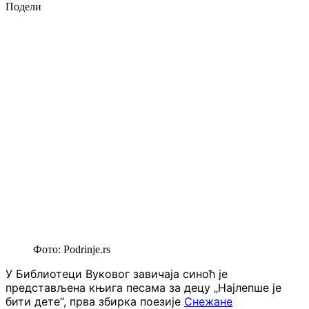
Подели
Фото: Podrinje.rs
У Библиотеци Вуковог завичаја синоћ је
представљена књига песама за децу „Најлепше је
бити дете“, прва збирка поезије
Снежане