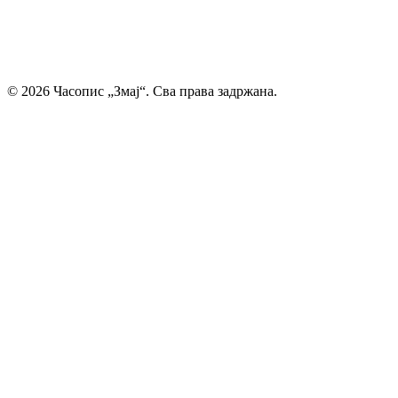
дечија машта проналази свој пут до читалаца.
Главни и одговорни уредник: Михајло Жиловић
© 2026 Часопис „Змај“. Сва права задржана.