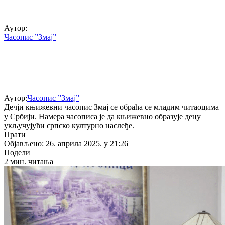
Аутор:
Часопис ”Змај”
Аутор:
Часопис ”Змај”
Дечји књижевни часопис Змај се обраћа се младим читаоцима
у Србији. Намера часописа је да књижевно образује децу
укључујући српско културно наслеђе.
Прати
Објављено: 26. априла 2025. у 21:26
Подели
2 мин. читања