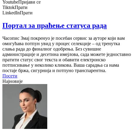
Youtube
Пријави се
Tiktok
Прати
LinkedIn
Прати
Портал за праћење статуса рада
Часопис Змај покренуо је посебан сервис за ауторе који вам
омогућава потпун увид у процес селекције – од тренутка
слања рада до финалног одобрења. Без сувишне
администрације и десетина имејлова, сада можете једноставно
пратити статус свог текста и обавити електронско
потписивање у неколико кликова. Ваша сарадња са нама
постаје бржа, сигурнија и потпуно транспарентна.
Посети
Најновије