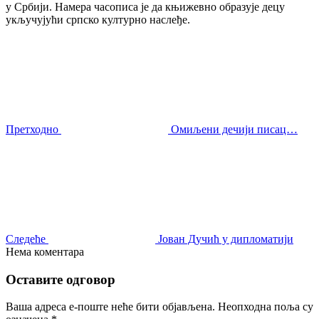
у Србији. Намера часописа је да књижевно образује децу
укључујући српско културно наслеђе.
Претходно
Омиљени дечији писац…
Следеће
Јован Дучић у дипломатији
Нема коментара
Оставите одговор
Ваша адреса е-поште неће бити објављена.
Неопходна поља су