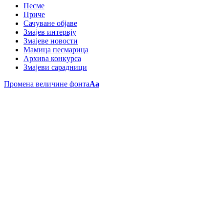
Песме
Приче
Сачуване објаве
Змајев интервју
Змајеве новости
Мамица песмарица
Архива конкурса
Змајеви сарадници
Промена величине фонта
Aa