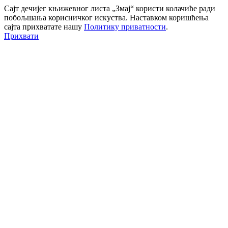
Сајт дечијег књижевног листа „Змај“ користи колачиће ради
побољшања корисничког искуства. Наставком коришћења
сајта прихватате нашу
Политику приватности
.
Прихвати