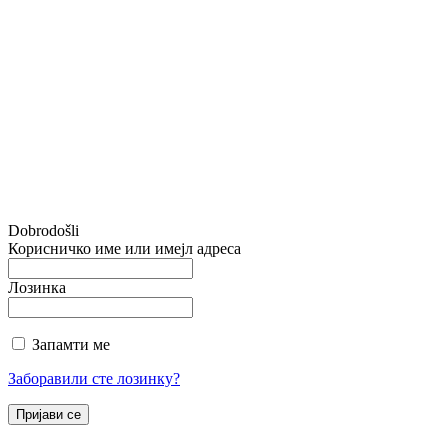
Dobrodošli
Корисничко име или имејл адреса
Лозинка
Запамти ме
Заборавили сте лозинку?