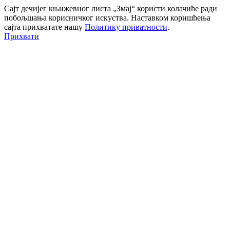
Сајт дечијег књижевног листа „Змај“ користи колачиће ради
побољшања корисничког искуства. Наставком коришћења
сајта прихватате нашу
Политику приватности
.
Прихвати