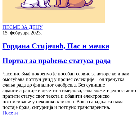
ПЕСМЕ ЗА ДЕЦУ
15. фебруара 2023.
Гордана Стијачић, Пас и мачка
Портал за праћење статуса рада
Часопис Змај покренуо је посебан сервис за ауторе који вам
омогућава потпун увид у процес селекције – од тренутка
слања рада до финалног одобрења. Без сувишне
администрације и десетина имејлова, сада можете једноставно
пратити статус свог текста и обавити електронско
потписивање у неколико кликова. Ваша сарадња са нама
постаје бржа, сигурнија и потпуно транспарентна.
Посети