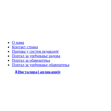
О нама
Контакт страна
Пријава у систем редакције
Портал за уређивање радова
Портал за обавештења
Портал за уређивање обавештења
Инсталирај апликацију
Дечији књижевни часопис
„Змај“
већ деценијама негује
најлепшу реч, спајајући богату традицију са савременим
стваралаштвом. Посебну пажњу посвећујемо младим
талентима, пружајући им отворен простор да објаве
своје прве радове и прикажу своју креативност свету. Ми