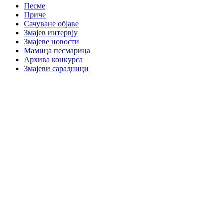
Песме
Приче
Сачуване објаве
Змајев интервју
Змајеве новости
Мамица песмарица
Архива конкурса
Змајеви сарадници