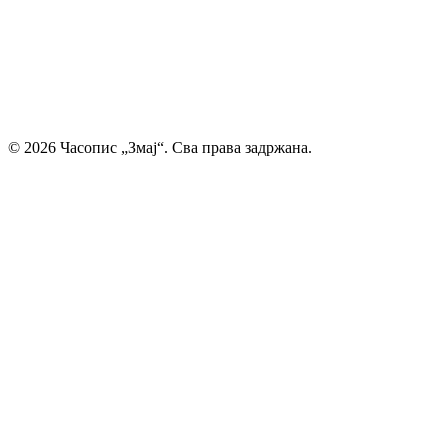
смо место где се инспиришу будући писци и где свака
дечија машта проналази свој пут до читалаца.
Главни и одговорни уредник: Михајло Жиловић
© 2026 Часопис „Змај“. Сва права задржана.