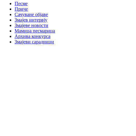
Песме
Приче
Сачуване објаве
Змајев интервју
Змајеве новости
Мамица песмарица
Архива конкурса
Змајеви сарадници