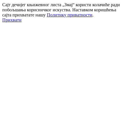
Сајт дечијег књижевног листа „Змај“ користи колачиће ради
побољшања корисничког искуства. Наставком коришћења
сајта прихватате нашу
Политику приватности
.
Прихвати