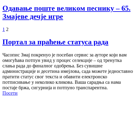
Одавање поште великом песнику – 65.
Змајеве дечје игре
1
2
Портал за праћење статуса рада
Часопис Змај покренуо је посебан сервис за ауторе који вам
омогућава потпун увид у процес селекције – од тренутка
слања рада до финалног одобрења. Без сувишне
администрације и десетина имејлова, сада можете једноставно
пратити статус свог текста и обавити електронско
потписивање у неколико кликова. Ваша сарадња са нама
постаје бржа, сигурнија и потпуно транспарентна.
Посети