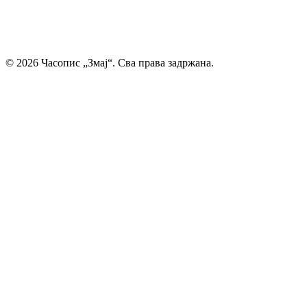
Главни и одговорни уредник: Михајло Жиловић
© 2026 Часопис „Змај“. Сва права задржана.