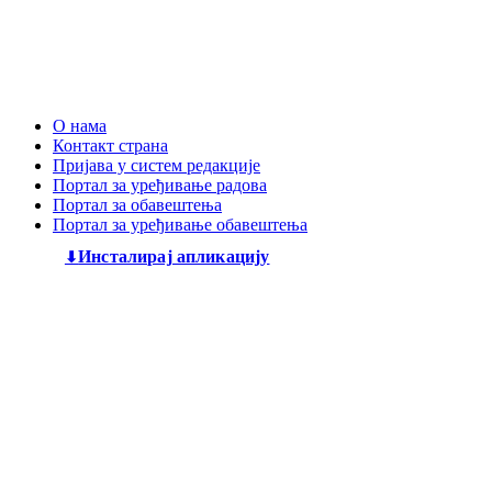
О нама
Контакт страна
Пријава у систем редакције
Портал за уређивање радова
Портал за обавештења
Портал за уређивање обавештења
Инсталирај апликацију
Дечији књижевни часопис
„Змај“
већ деценијама негује
најлепшу реч, спајајући богату традицију са савременим
стваралаштвом. Посебну пажњу посвећујемо младим
талентима, пружајући им отворен простор да објаве
своје прве радове и прикажу своју креативност свету. Ми
смо место где се инспиришу будући писци и где свака
дечија машта проналази свој пут до читалаца.