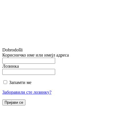
Dobrodošli
Корисничко име или имејл адреса
Лозинка
Запамти ме
Заборавили сте лозинку?