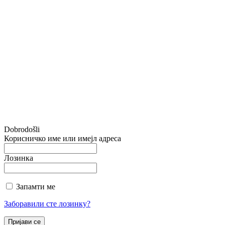
Dobrodošli
Корисничко име или имејл адреса
Лозинка
Запамти ме
Заборавили сте лозинку?