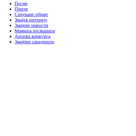
Песме
Приче
Сачуване објаве
Змајев интервју
Змајеве новости
Мамица песмарица
Архива конкурса
Змајеви сарадници