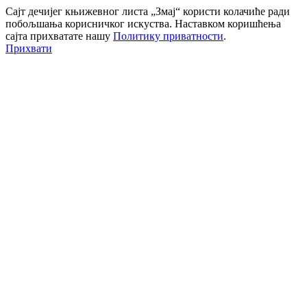
Сајт дечијег књижевног листа „Змај“ користи колачиће ради
побољшања корисничког искуства. Наставком коришћења
сајта прихватате нашу
Политику приватности
.
Прихвати