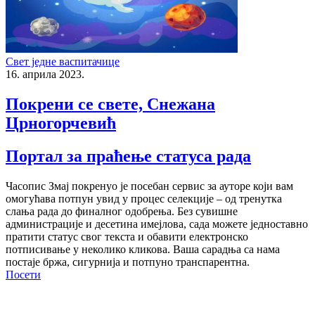
Свет једне васпитачице
16. априла 2023.
Покрени се свете, Снежана
Црногорчевић
Портал за праћење статуса рада
Часопис Змај покренуо је посебан сервис за ауторе који вам
омогућава потпун увид у процес селекције – од тренутка
слања рада до финалног одобрења. Без сувишне
администрације и десетина имејлова, сада можете једноставно
пратити статус свог текста и обавити електронско
потписивање у неколико кликова. Ваша сарадња са нама
постаје бржа, сигурнија и потпуно транспарентна.
Посети