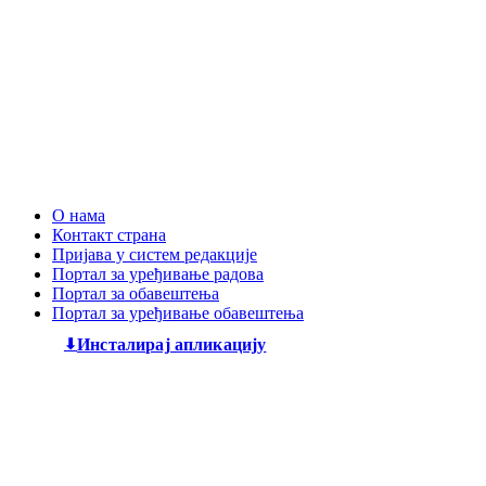
О нама
Контакт страна
Пријава у систем редакције
Портал за уређивање радова
Портал за обавештења
Портал за уређивање обавештења
Инсталирај апликацију
Дечији књижевни часопис
„Змај“
већ деценијама негује
најлепшу реч, спајајући богату традицију са савременим
стваралаштвом. Посебну пажњу посвећујемо младим
талентима, пружајући им отворен простор да објаве