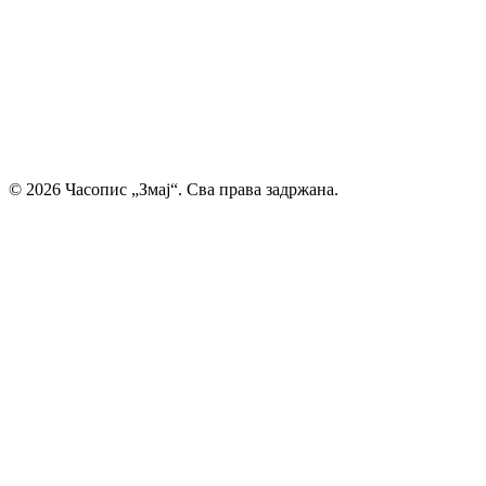
своје прве радове и прикажу своју креативност свету. Ми
смо место где се инспиришу будући писци и где свака
дечија машта проналази свој пут до читалаца.
Главни и одговорни уредник: Михајло Жиловић
© 2026 Часопис „Змај“. Сва права задржана.