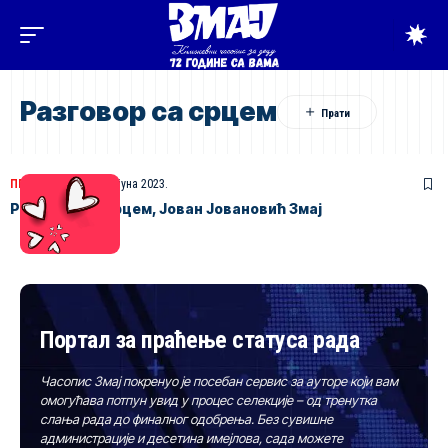
Разговор са срцем
ПЕСМЕ ЗА ДЕЦУ
18. јуна 2023.
Разговор са срцем, Јован Јовановић Змај
Портал за праћење статуса рада
Часопис Змај покренуо је посебан сервис за ауторе који вам
омогућава потпун увид у процес селекције – од тренутка
слања рада до финалног одобрења. Без сувишне
администрације и десетина имејлова, сада можете