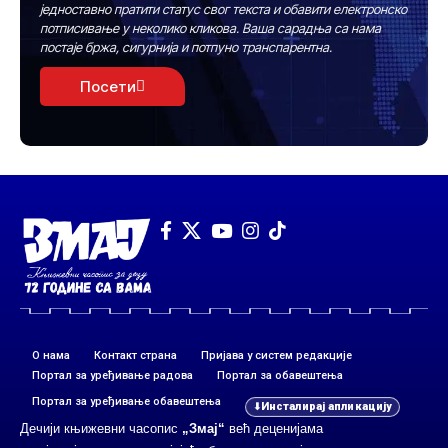
једноставно пратити статус свог текста и обавити електронско
потписивање у неколико кликова. Ваша сарадња са нама
постаје бржа, сигурнија и потпуно транспарентна.
Посети
О нама
Контакт страна
Пријава у систем редакције
Портал за уређивање радова
Портал за обавештења
Портал за уређивање обавештења
Инсталирај апликацију
Дечији књижевни часопис
„Змај“
већ деценијама