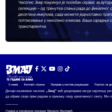
Часопис Змај покренуо је посебан сервис за аутор
селекције – од тренутка слања рада до финалног 
десетина имејлова, сада можете једноставно прати
потписивање у неколико кликова. Ваша сарадња са
транспарентна.
О нама
Контакт страна
Пријава у систем редакције
Портал за у
Дечији књижевни часопис
„Змај“
већ деценијама негује најлепшу ре
да објаве своје прве радове и прикажу своју креативност свету. Ми 
Главни и одговорни уредник: Михајло Жиловић