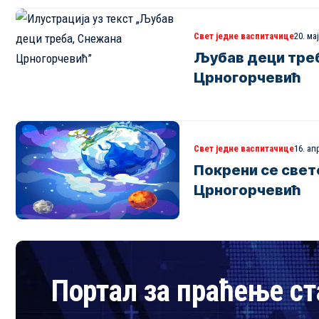
Свет једне васпитачице
20. ма
Љубав деци тре
Црногорчевић
Свет једне васпитачице
16. ап
Покрени се свет
Црногорчевић
Портал за праћење ст