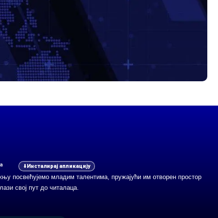
а
Инсталирај апликацију
ажњу посвећујемо младим талентима, пружајући им отворен простор
лази свој пут до читалаца.