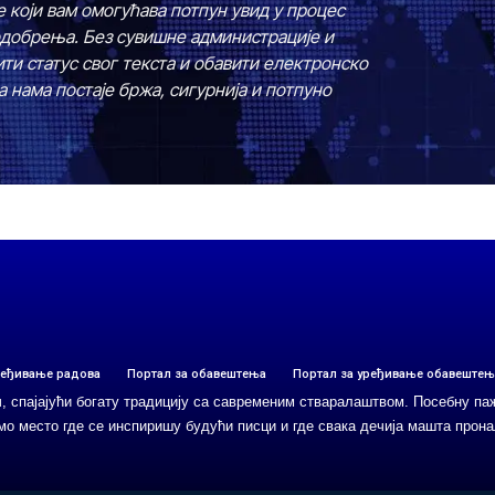
е који вам омогућава потпун увид у процес
одобрења. Без сувишне администрације и
ти статус свог текста и обавити електронско
 нама постаје бржа, сигурнија и потпуно
ређивање радова
Портал за обавештења
Портал за уређивање обавештењ
ч, спајајући богату традицију са савременим стваралаштвом. Посебну п
смо место где се инспиришу будући писци и где свака дечија машта прона