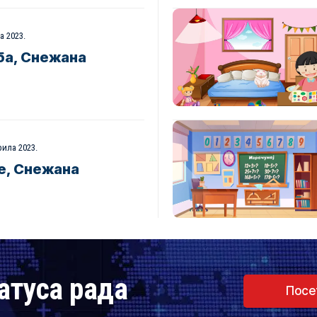
ја 2023.
ба, Снежана
рила 2023.
е, Снежана
атуса рада
Посе