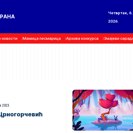
Четвртак, 6.
ТРАНА
2026.
е новости
Мамица песмарица
Архива конкурса
Змајеви сарад
а 2023.
 Црногорчевић