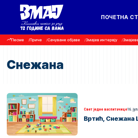
ПОЧЕТНА С
Песме
Приче
Сачуване објаве
Змајев интервју
Змајев
Снежана
Свет једне васпитачице
16. јул
Вртић, Снежана