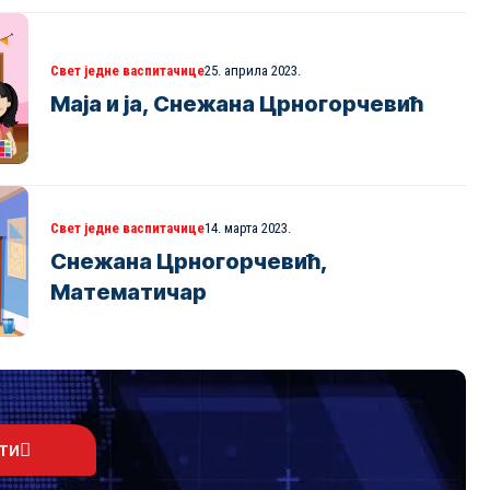
Свет једне васпитачице
25. априла 2023.
Маја и ја, Снежана Црногорчевић
Свет једне васпитачице
14. марта 2023.
Снежана Црногорчевић,
Математичар
ти