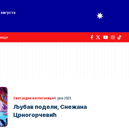
 августа
ници
Свет једне васпитачице
4. јуна 2023.
Љубав подели, Снежана
Црногорчевић