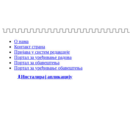
О нама
Контакт страна
Пријава у систем редакције
Портал за уређивање радова
Портал за обавештења
Портал за уређивање обавештења
Инсталирај апликацију
Дечији књижевни часопис
„Змај“
већ деценијама негује
најлепшу реч, спајајући богату традицију са савременим
стваралаштвом. Посебну пажњу посвећујемо младим
талентима, пружајући им отворен простор да објаве
своје прве радове и прикажу своју креативност свету. Ми
смо место где се инспиришу будући писци и где свака