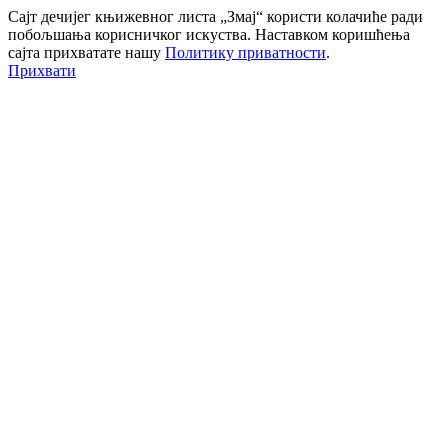
Сајт дечијег књижевног листа „Змај“ користи колачиће ради
побољшања корисничког искуства. Наставком коришћења
сајта прихватате нашу
Политику приватности
.
Прихвати