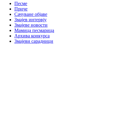
Песме
Приче
Сачуване објаве
Змајев интервју
Змајеве новости
Мамица песмарица
Архива конкурса
Змајеви сарадници