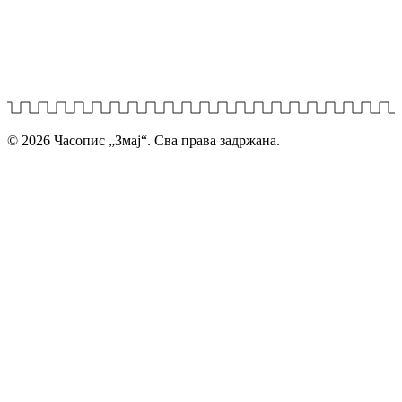
дечија машта проналази свој пут до читалаца.
Главни и одговорни уредник: Михајло Жиловић
© 2026 Часопис „Змај“. Сва права задржана.