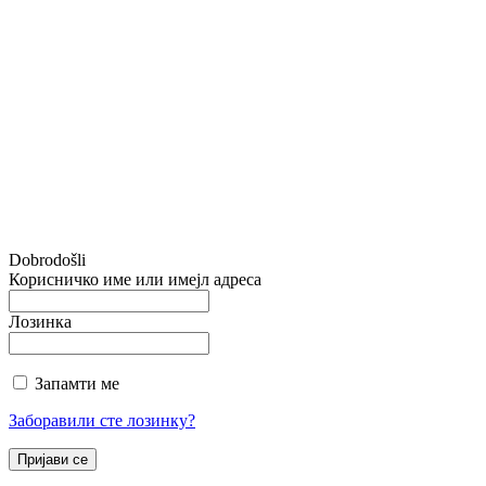
Dobrodošli
Корисничко име или имејл адреса
Лозинка
Запамти ме
Заборавили сте лозинку?