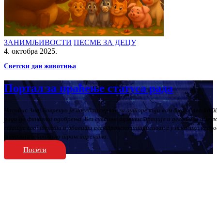
ЗАНИМЉИВОСТИ
ПЕСМЕ ЗА ДЕЦУ
4. октобра 2025.
Светски дан животиња
Портал за праћење статуса рада
Часопис Змај покренуо је посебан сервис за ауторе који вам омогућава пот
рада до финалног одобрења. Без сувишне администрације и десетина имеј
статус свог текста и обавити електронско потписивање у неколико клико
сигурнија и потпуно транспарентна.
Посети