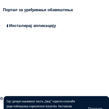
Портал за уређивање обавештења
Инсталирај апликацију
Дечији књижевни часопис
„Змај“
већ деценијама негује најлепшу реч,
спајајући богату традицију са савременим стваралаштвом. Посебну
пажњу посвећујемо младим талентима, пружајући им отворен простор
да објаве своје прве радове и прикажу своју креативност свету. Ми смо
место где се инспиришу будући писци и где свака дечија машта
проналази свој пут до читалаца.
Главни и одговорни уредник: Михајло Жиловић
© 2026 Часопис „Змај“. Сва права задржана.
Сајт дечијег књижевног листа „Змај“ користи колачиће
ради побољшања корисничког искуства. Наставком
Прихвати