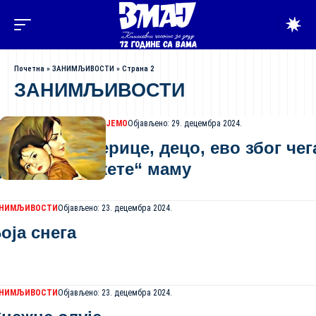
Почетна
»
ЗАНИМЉИВОСТИ
»
Страна 2
ЗАНИМЉИВОСТИ
АНИМЉИВОСТИ
ПРЕПОРУЧУЈЕМО
Објављено: 29. децембра 2024.
анас су Материце, децо, ево због чег
реба да „вежете“ маму
АНИМЉИВОСТИ
Објављено: 23. децембра 2024.
оја снега
АНИМЉИВОСТИ
Објављено: 23. децембра 2024.