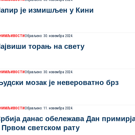
апир је измишљен у Кини
АНИМЉИВОСТИ
Објављено: 30. новембра 2024.
ајвиши торањ на свету
АНИМЉИВОСТИ
Објављено: 30. новембра 2024.
удски мозак је невероватно брз
АНИМЉИВОСТИ
Објављено: 11. новембра 2024.
рбија данас обележава Дан примирј
 Првом светском рату