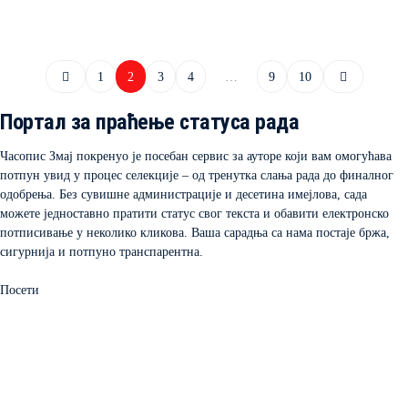
1
2
3
4
…
9
10
Портал за праћење статуса рада
Часопис Змај покренуо је посебан сервис за ауторе који вам омогућава
потпун увид у процес селекције – од тренутка слања рада до финалног
одобрења. Без сувишне администрације и десетина имејлова, сада
можете једноставно пратити статус свог текста и обавити електронско
потписивање у неколико кликова. Ваша сарадња са нама постаје бржа,
сигурнија и потпуно транспарентна.
Посети