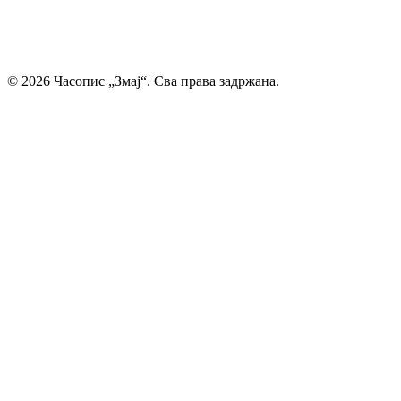
Главни и одговорни уредник: Михајло Жиловић
© 2026 Часопис „Змај“. Сва права задржана.