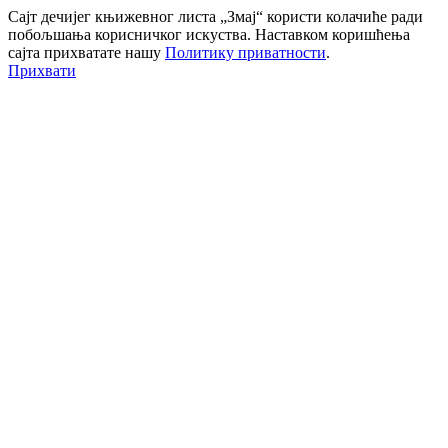
Сајт дечијег књижевног листа „Змај“ користи колачиће ради
побољшања корисничког искуства. Наставком коришћења
сајта прихватате нашу
Политику приватности
.
Прихвати