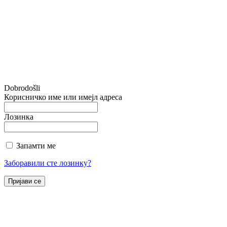
Dobrodošli
Корисничко име или имејл адреса
Лозинка
Запамти ме
Заборавили сте лозинку?