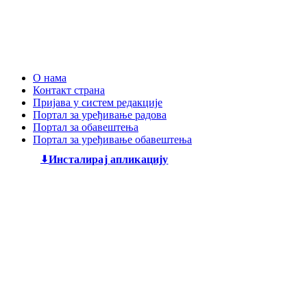
О нама
Контакт страна
Пријава у систем редакције
Портал за уређивање радова
Портал за обавештења
Портал за уређивање обавештења
Инсталирај апликацију
Дечији књижевни часопис
„Змај“
већ деценијама негује
најлепшу реч, спајајући богату традицију са савременим
стваралаштвом. Посебну пажњу посвећујемо младим
талентима, пружајући им отворен простор да објаве
своје прве радове и прикажу своју креативност свету. Ми
смо место где се инспиришу будући писци и где свака
дечија машта проналази свој пут до читалаца.