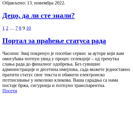
Објављено: 13. новембра 2022.
Децо, да ли сте знали?
1
2
…
7
8
9
10
Портал за праћење статуса рада
Часопис Змај покренуо је посебан сервис за ауторе који вам
омогућава потпун увид у процес селекције – од тренутка
слања рада до финалног одобрења. Без сувишне
администрације и десетина имејлова, сада можете једноставно
пратити статус свог текста и обавити електронско
потписивање у неколико кликова. Ваша сарадња са нама
постаје бржа, сигурнија и потпуно транспарентна.
Посети