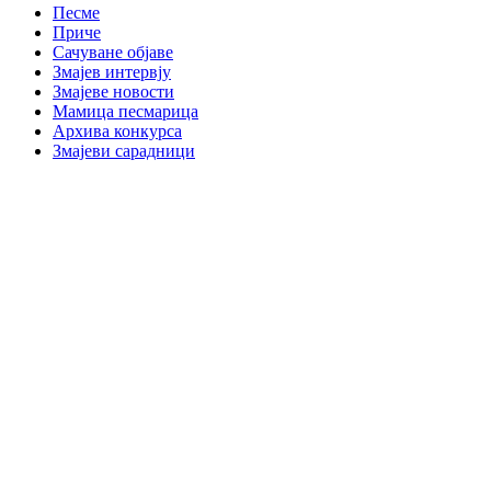
Песме
Приче
Сачуване објаве
Змајев интервју
Змајеве новости
Мамица песмарица
Архива конкурса
Змајеви сарадници