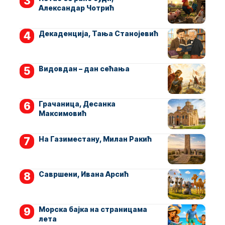
Александар Чотрић
Декаденција, Тања Станојевић
Видовдан – дан сећања
Грачаница, Десанка
Максимовић
На Газиместану, Милан Ракић
Савршени, Ивана Арсић
Морска бајка на страницама
лета