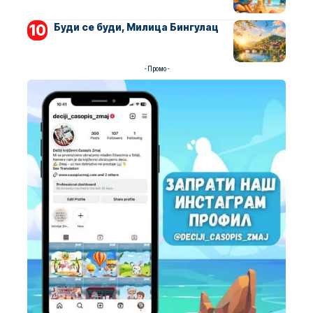
Буди се буди, Милица Бингулац
- Промо -