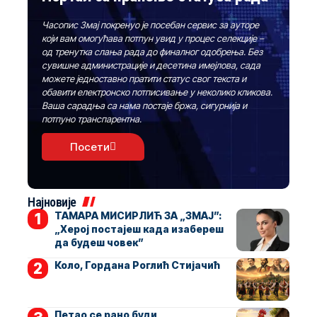
Часопис Змај покренуо је посебан сервис за ауторе
који вам омогућава потпун увид у процес селекције –
од тренутка слања рада до финалног одобрења. Без
сувишне администрације и десетина имејлова, сада
можете једноставно пратити статус свог текста и
обавити електронско потписивање у неколико кликова.
Ваша сарадња са нама постаје бржа, сигурнија и
потпуно транспарентна.
Посети
Најновије
ТАМАРА МИСИРЛИЋ ЗА „ЗМАЈ”:
„Херој постајеш када изабереш
да будеш човек”
Коло, Гордана Роглић Стијачић
Петао се рано буди,