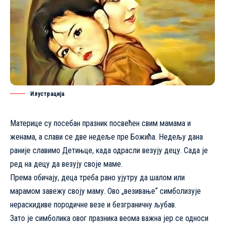
Илустрација
Материце су посебан празник посвећен свим мамама и
женама, а слави се две недеље пре Божића. Недељу дана
раније славимо Детињце, када одрасли везују децу. Сада је
ред на децу да везују своје маме.
Према обичају, деца треба рано ујутру да шалом или
марамом завежу своју маму. Ово „везивање“ симболизује
нераскидиве породичне везе и безграничну љубав.
Зато је симболика овог празника веома важна јер се односи