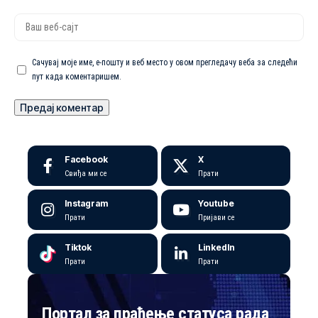
Сачувај моје име, е-пошту и веб место у овом прегледачу веба за следећи
пут када коментаришем.
Facebook
X
Свиђа ми се
Прати
Instagram
Youtube
Прати
Пријави се
Tiktok
LinkedIn
Прати
Прати
Портал за праћење статуса рада