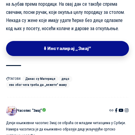
на љубав према породици. На овај дан се такође спрема
свечани, посни ручак, који окупља целу породицу за столом.
Некада су жене које имају удате ћерке без деце одлазиле
код њих у посету, носећи колаче и дарове за откупљење.
⬇️ Инсталирај „Змај”
ТАГОВИ:
Данас су Материце
децо
ево због чега треба да „вежете" маму
Часопис ”Змај”
Дечји књижевни часопис Змај се обраћа се младим читаоцима у Србији.
Намера часописа је да књижевно образује децу укључујући српско