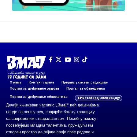
О нама
Контакт страна
Пријава у систем редакције
Портал за уређивање радова
Портал за обавештења
Портал за уређивање обавештења
Инсталирај апликацију
Дечији књижевни часопис
„Змај“
већ деценијама
негује најлепшу реч, спајајући богату традицију
са савременим стваралаштвом. Посебну пажњу
посвећујемо младим талентима, пружајући им
отворен простор да објаве своје прве радове и