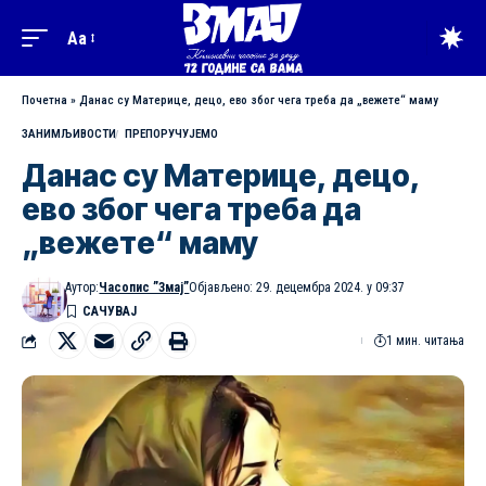
Aa
Почетна
»
Данас су Материце, децо, ево због чега треба да „вежете“ маму
ЗАНИМЉИВОСТИ
ПРЕПОРУЧУЈЕМО
Данас су Материце, децо,
ево због чега треба да
„вежете“ маму
Аутор:
Часопис ”Змај”
Објављено: 29. децембра 2024. у 09:37
1 мин. читања