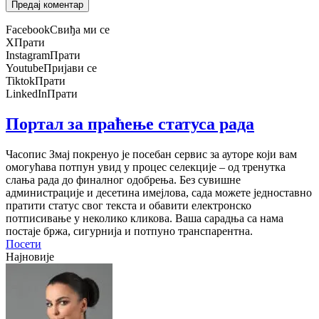
Facebook
Свиђа ми се
X
Прати
Instagram
Прати
Youtube
Пријави се
Tiktok
Прати
LinkedIn
Прати
Портал за праћење статуса рада
Часопис Змај покренуо је посебан сервис за ауторе који вам
омогућава потпун увид у процес селекције – од тренутка
слања рада до финалног одобрења. Без сувишне
администрације и десетина имејлова, сада можете једноставно
пратити статус свог текста и обавити електронско
потписивање у неколико кликова. Ваша сарадња са нама
постаје бржа, сигурнија и потпуно транспарентна.
Посети
Најновије