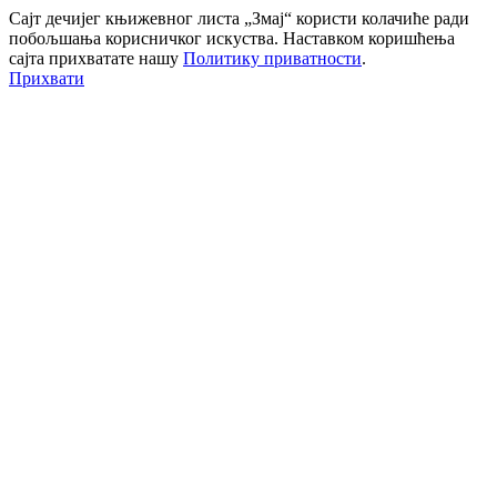
Сајт дечијег књижевног листа „Змај“ користи колачиће ради
побољшања корисничког искуства. Наставком коришћења
сајта прихватате нашу
Политику приватности
.
Прихвати