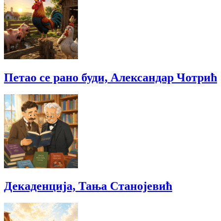
Петао се рано буди, Александар Чотрић
Декаденција, Тања Станојевић