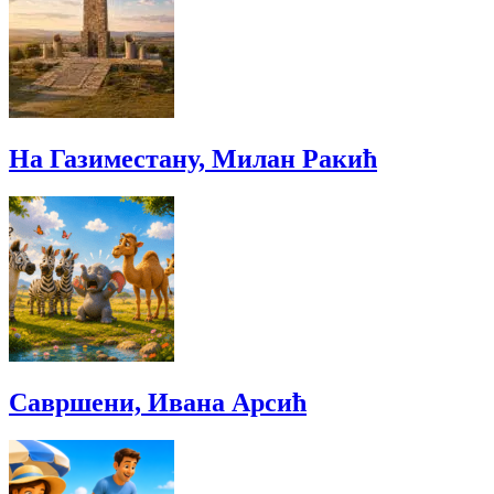
На Газиместану, Милан Ракић
Савршени, Ивана Арсић