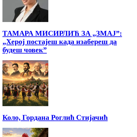
ТАМАРА МИСИРЛИЋ ЗА „ЗМАЈ”:
„Херој постајеш када изабереш да
будеш човек”
Коло, Гордана Роглић Стијачић