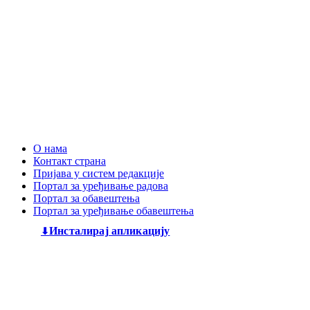
О нама
Контакт страна
Пријава у систем редакције
Портал за уређивање радова
Портал за обавештења
Портал за уређивање обавештења
Инсталирај апликацију
Дечији књижевни часопис
„Змај“
већ деценијама негује
најлепшу реч, спајајући богату традицију са савременим
стваралаштвом. Посебну пажњу посвећујемо младим