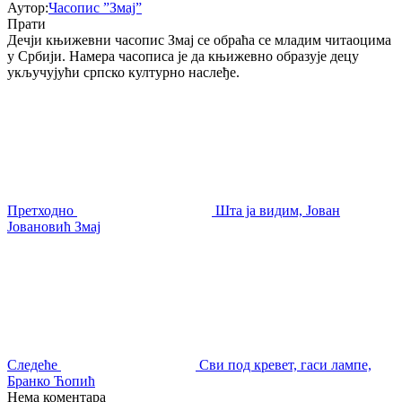
Аутор:
Часопис ”Змај”
Прати
Дечји књижевни часопис Змај се обраћа се младим читаоцима
у Србији. Намера часописа је да књижевно образује децу
укључујући српско културно наслеђе.
Претходно
Шта ја видим, Јован
Јовановић Змај
Следеће
Сви под кревет, гаси лампе,
Бранко Ћопић
Нема коментара