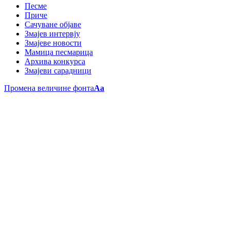
Песме
Приче
Сачуване објаве
Змајев интервју
Змајеве новости
Мамица песмарица
Архива конкурса
Змајеви сарадници
Промена величине фонта
Aa