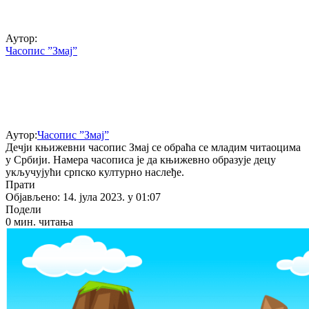
Аутор:
Часопис ”Змај”
Аутор:
Часопис ”Змај”
Дечји књижевни часопис Змај се обраћа се младим читаоцима
у Србији. Намера часописа је да књижевно образује децу
укључујући српско културно наслеђе.
Прати
Објављено: 14. јула 2023. у 01:07
Подели
0 мин. читања