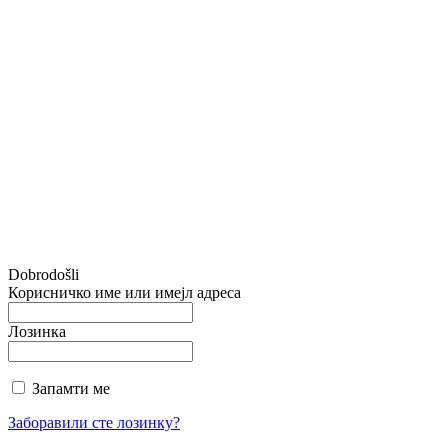
Dobrodošli
Корисничко име или имејл адреса
Лозинка
Запамти ме
Заборавили сте лозинку?