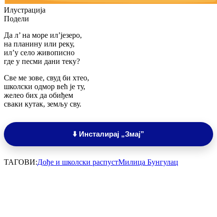
Илустрација
Подели
Да л’ на море ил’језеро,
на планину или реку,
ил’у село живописно
где у песми дани теку?
Све ме зове, свуд би хтео,
школски одмор већ је ту,
желео бих да обиђем
сваки кутак, земљу сву.
⬇️ Инсталирај „Змај”
ТАГОВИ:
Дође и школски распуст
Милица Бунгулац