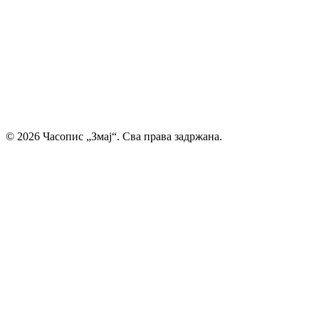
талентима, пружајући им отворен простор да објаве
своје прве радове и прикажу своју креативност свету. Ми
смо место где се инспиришу будући писци и где свака
дечија машта проналази свој пут до читалаца.
Главни и одговорни уредник: Михајло Жиловић
© 2026 Часопис „Змај“. Сва права задржана.