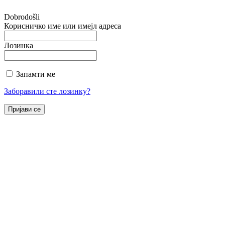
Dobrodošli
Корисничко име или имејл адреса
Лозинка
Запамти ме
Заборавили сте лозинку?