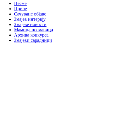
Песме
Приче
Сачуване објаве
Змајев интервју
Змајеве новости
Мамица песмарица
Архива конкурса
Змајеви сарадници