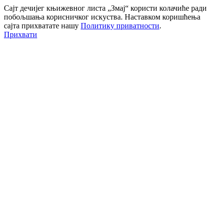
Сајт дечијег књижевног листа „Змај“ користи колачиће ради
побољшања корисничког искуства. Наставком коришћења
сајта прихватате нашу
Политику приватности
.
Прихвати