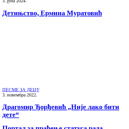
3. јуна 2024.
Детињство, Ермина Муратовић
ПЕСМЕ ЗА ДЕЦУ
3. новембра 2022.
Драгомир Ђорђевић „Није лако бити
дете“
Портал за праћење статуса рада