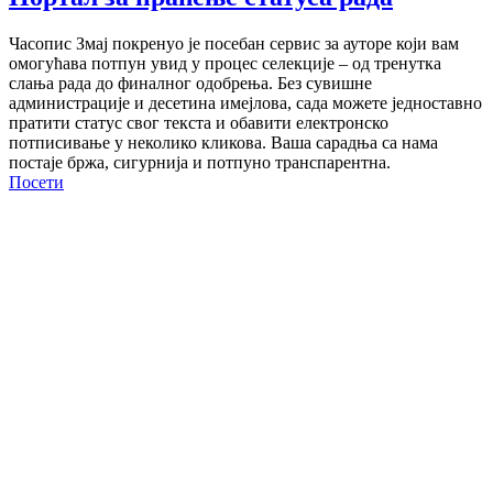
Часопис Змај покренуо је посебан сервис за ауторе који вам
омогућава потпун увид у процес селекције – од тренутка
слања рада до финалног одобрења. Без сувишне
администрације и десетина имејлова, сада можете једноставно
пратити статус свог текста и обавити електронско
потписивање у неколико кликова. Ваша сарадња са нама
постаје бржа, сигурнија и потпуно транспарентна.
Посети