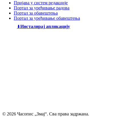
Пријава у систем редакције
Портал за уређивање радова
Портал за обавештења
Портал за уређивање обавештења
Инсталирај апликацију
Дечији књижевни часопис
„Змај“
већ деценијама негује
најлепшу реч, спајајући богату традицију са савременим
стваралаштвом. Посебну пажњу посвећујемо младим
талентима, пружајући им отворен простор да објаве
своје прве радове и прикажу своју креативност свету. Ми
смо место где се инспиришу будући писци и где свака
дечија машта проналази свој пут до читалаца.
Главни и одговорни уредник: Михајло Жиловић
© 2026 Часопис „Змај“. Сва права задржана.