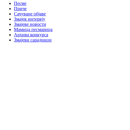
Песме
Приче
Сачуване објаве
Змајев интервју
Змајеве новости
Мамица песмарица
Архива конкурса
Змајеви сарадници