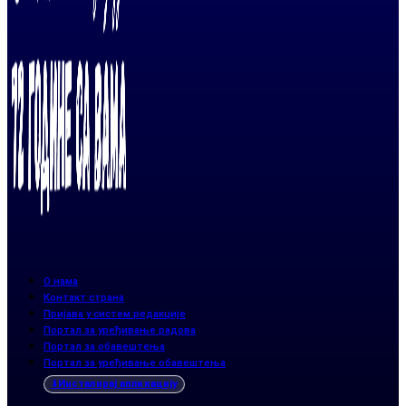
О нама
Контакт страна
Пријава у систем редакције
Портал за уређивање радова
Портал за обавештења
Портал за уређивање обавештења
Инсталирај апликацију