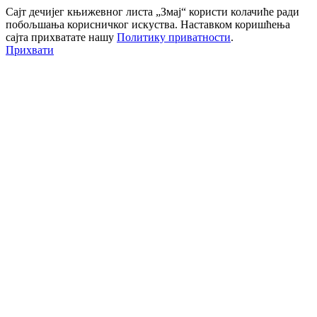
Сајт дечијег књижевног листа „Змај“ користи колачиће ради
побољшања корисничког искуства. Наставком коришћења
сајта прихватате нашу
Политику приватности
.
Прихвати