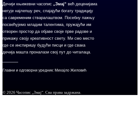
Дечији књижевни часопис
„Змај“
већ деценијама
негује најлепшу реч, спајајући богату традицију
са савременим стваралаштвом. Посебну пажњу
посвећујемо младим талентима, пружајући им
отворен простор да објаве своје прве радове и
прикажу своју креативност свету. Ми смо место
где се инспиришу будући писци и где свака
дечија машта проналази свој пут до читалаца.
Главни и одговорни уредник: Михајло Жиловић
© 2026 Часопис „Змај“. Сва права задржана.