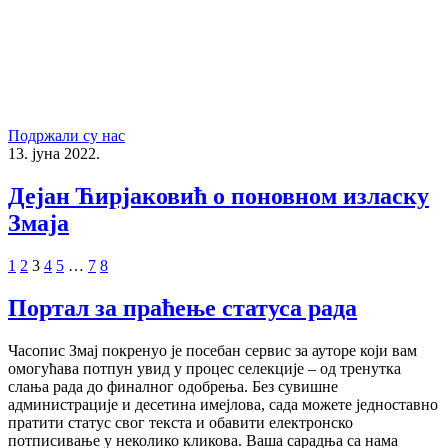
Подржали су нас
13. јуна 2022.
Дејан Ћирјаковић о поновном изласку
Змаја
1
2
3
4
5
…
7
8
Портал за праћење статуса рада
Часопис Змај покренуо је посебан сервис за ауторе који вам
омогућава потпун увид у процес селекције – од тренутка
слања рада до финалног одобрења. Без сувишне
администрације и десетина имејлова, сада можете једноставно
пратити статус свог текста и обавити електронско
потписивање у неколико кликова. Ваша сарадња са нама