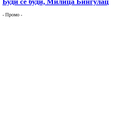
Буди се буди, Милица Бингулац
- Промо -