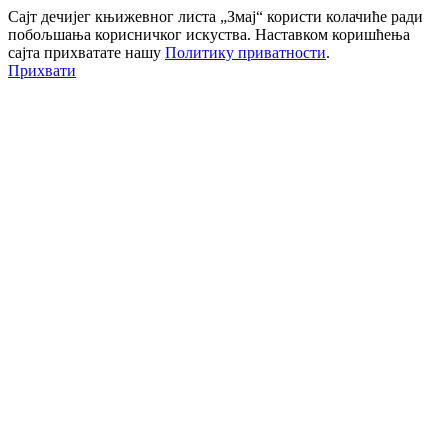
Сајт дечијег књижевног листа „Змај“ користи колачиће ради
побољшања корисничког искуства. Наставком коришћења
сајта прихватате нашу
Политику приватности
.
Прихвати