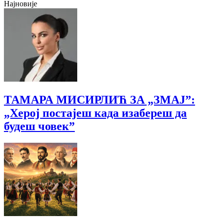
Најновије
ТАМАРА МИСИРЛИЋ ЗА „ЗМАЈ”:
„Херој постајеш када изабереш да
будеш човек”