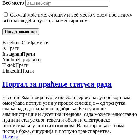
Веб место
Сачувај моје име, е-пошту и веб место у овом прегледачу
веба за следећи пут када коментаришем.
Facebook
Свиђа ми се
X
Прати
Instagram
Прати
Youtube
Пријави се
Tiktok
Прати
LinkedIn
Прати
Портал за праћење статуса рада
Часопис Змај покренуо је посебан сервис за ауторе који вам
омогућава потпун увид у процес селекције – од тренутка
слања рада до финалног одобрења. Без сувишне
администрације и десетина имејлова, сада можете једноставно
пратити статус свог текста и обавити електронско
потписивање у неколико кликова. Ваша сарадња са нама
постаје бржа, сигурнија и потпуно транспарентна.
Посети