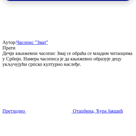
Аутор:
Часопис ”Змај”
Прати
Дечји књижевни часопис Змај се обраћа се младим читаоцима
у Србији. Намера часописа је да књижевно образује децу
укључујући српско културно наслеђе.
Претходно
Отаџбина, Ђура Јакшић