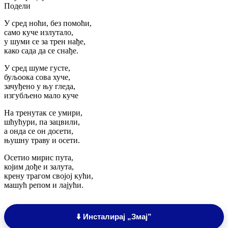
Подели
У сред ноћи, без помоћи,
само куче излутало,
у шуми се за трен нађе,
како сада да се снађе.
У сред шуме густе,
буљоока сова хуче,
зачуђено у њу гледа,
изгубљено мало куче
На тренутак се умири,
шћућури, па зацвили,
а онда се он досети,
њушну траву и осети.
Осетио мирис пута,
којим дође и залута,
крену трагом својој кући,
машућ репом и лајући.
⬇️ Инсталирај „Змај”