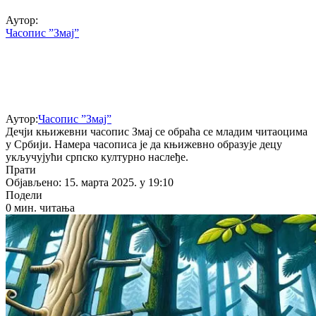
Аутор:
Часопис ”Змај”
Аутор:
Часопис ”Змај”
Дечји књижевни часопис Змај се обраћа се младим читаоцима
у Србији. Намера часописа је да књижевно образује децу
укључујући српско културно наслеђе.
Прати
Објављено: 15. марта 2025. у 19:10
Подели
0 мин. читања