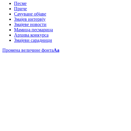
Песме
Приче
Сачуване објаве
Змајев интервју
Змајеве новости
Мамица песмарица
Архива конкурса
Змајеви сарадници
Промена величине фонта
Aa