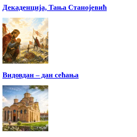
Декаденција, Тања Станојевић
Видовдан – дан сећања