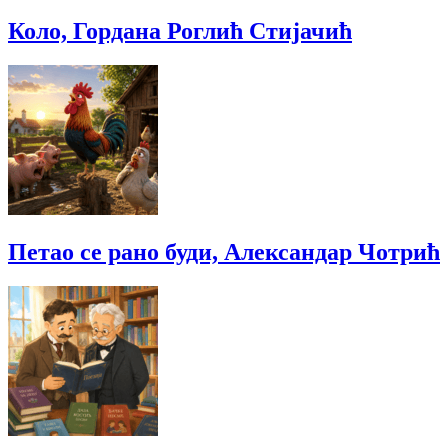
Коло, Гордана Роглић Стијачић
Петао се рано буди, Александар Чотрић