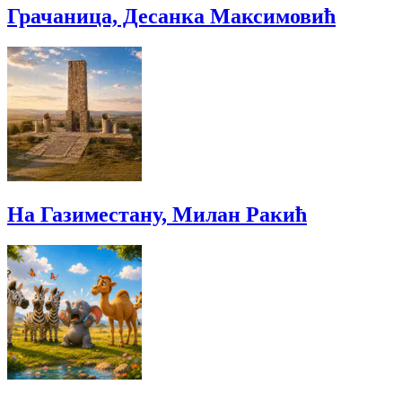
Грачаница, Десанка Максимовић
На Газиместану, Милан Ракић