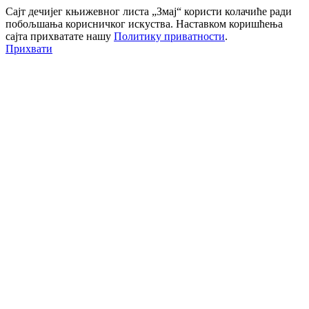
Сајт дечијег књижевног листа „Змај“ користи колачиће ради
побољшања корисничког искуства. Наставком коришћења
сајта прихватате нашу
Политику приватности
.
Прихвати