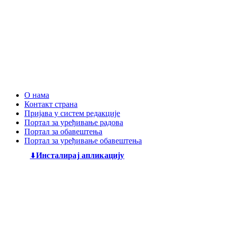
О нама
Контакт страна
Пријава у систем редакције
Портал за уређивање радова
Портал за обавештења
Портал за уређивање обавештења
Инсталирај апликацију
Дечији књижевни часопис
„Змај“
већ деценијама негује
најлепшу реч, спајајући богату традицију са савременим
стваралаштвом. Посебну пажњу посвећујемо младим
талентима, пружајући им отворен простор да објаве