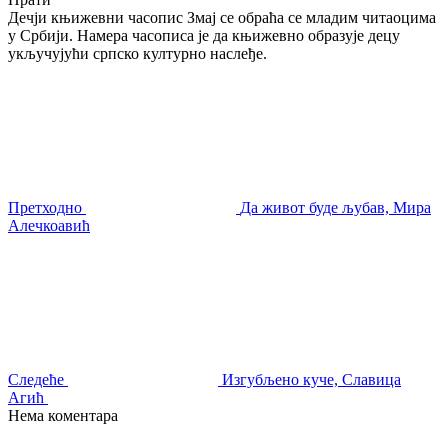
Дечји књижевни часопис Змај се обраћа се младим читаоцима
у Србији. Намера часописа је да књижевно образује децу
укључујући српско културно наслеђе.
Претходно
Да живот буде љубав, Мира
Алечкоавић
Следеће
Изгубљено куче, Славица
Агић
Нема коментара