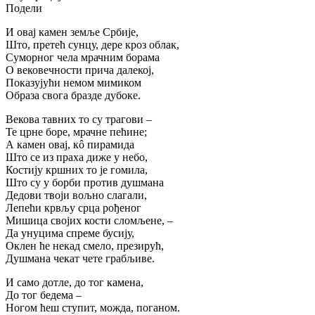
Подели
И овај камен земље Србије,
Што, претећ сунцу, дере кроз облак,
Суморног чела мрачним борама
О вековечности прича далекој,
Показујући немом мимиком
Образа свога бразде дубоке.
Векова тавних то су трагови –
Те црне боре, мрачне пећине;
А камен овај, кô пирамида
Што се из праха диже у небо,
Костију кршних то је гомила,
Што су у борби против душмана
Дедови твоји вољно слагали,
Лепећи крвљу срца рођеног
Мишица својих кости сломљене, –
Да унуцима спреме бусију,
Оклен ће некад смело, презирућ,
Душмана чекат чете грабљиве.
И само дотле, до тог камена,
До тог бедема –
Ногом ћеш ступит, можда, поганом.