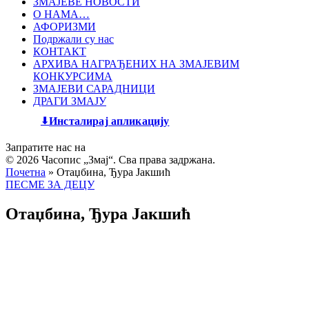
ЗМАЈЕВЕ НОВОСТИ
О НАМА…
АФОРИЗМИ
Подржали су нас
КОНТАКТ
АРХИВА НАГРАЂЕНИХ НА ЗМАЈЕВИМ
КОНКУРСИМА
ЗМАЈЕВИ САРАДНИЦИ
ДРАГИ ЗМАЈУ
Инсталирај апликацију
Запратите нас на
© 2026 Часопис „Змај“. Сва права задржана.
Почетна
»
Отаџбина, Ђура Јакшић
ПЕСМЕ ЗА ДЕЦУ
Отаџбина, Ђура Јакшић