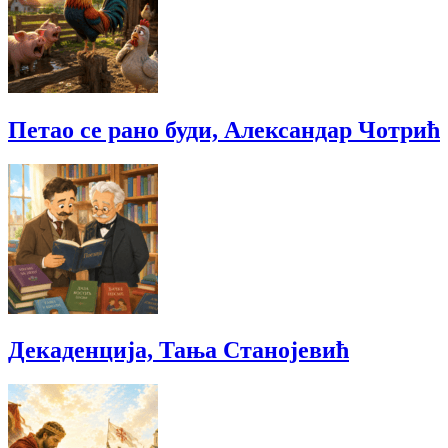
Петао се рано буди, Александар Чотрић
Декаденција, Тања Станојевић