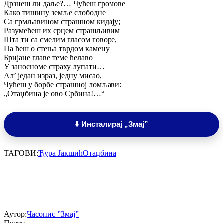
Дрзнеш ли даље?… Чућеш громове
Како тишину земље слободне
Са грмљавином страшном кидају;
Разумећеш их срцем страшљивим
Шта ти са смелим гласом говоре,
Па ћеш о стења тврдом камену
Бријане главе теме ћелаво
У заносноме страху лупати…
Ал’ један израз, једну мисао,
Чућеш у борбе страшној ломљави:
„Отаџбина је ово Србина!…“
⬇️ Инсталирај „Змај”
ТАГОВИ:
Ђура Јакшић
Отаџбина
Аутор:
Часопис ”Змај”
Прати