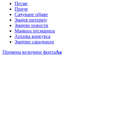
Песме
Приче
Сачуване објаве
Змајев интервју
Змајеве новости
Мамица песмарица
Архива конкурса
Змајеви сарадници
Промена величине фонта
Aa