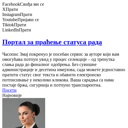
Facebook
Свиђа ми се
X
Прати
Instagram
Прати
Youtube
Пријави се
Tiktok
Прати
LinkedIn
Прати
Портал за праћење статуса рада
Часопис Змај покренуо је посебан сервис за ауторе који вам
омогућава потпун увид у процес селекције – од тренутка
слања рада до финалног одобрења. Без сувишне
администрације и десетина имејлова, сада можете једноставно
пратити статус свог текста и обавити електронско
потписивање у неколико кликова. Ваша сарадња са нама
постаје бржа, сигурнија и потпуно транспарентна.
Посети
Најновије