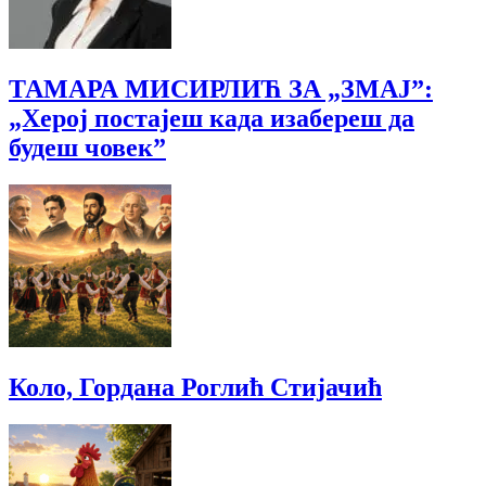
ТАМАРА МИСИРЛИЋ ЗА „ЗМАЈ”:
„Херој постајеш када изабереш да
будеш човек”
Коло, Гордана Роглић Стијачић