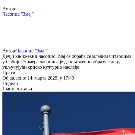
Аутор:
Часопис ”Змај”
Аутор:
Часопис ”Змај”
Дечји књижевни часопис Змај се обраћа се младим читаоцима
у Србији. Намера часописа је да књижевно образује децу
укључујући српско културно наслеђе.
Прати
Објављено: 14. марта 2025. у 17:49
Подели
1 мин. читања