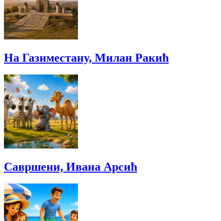
На Газиместану, Милан Ракић
Савршени, Ивана Арсић