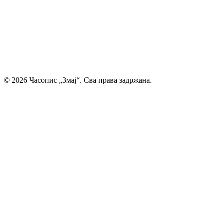
своје прве радове и прикажу своју креативност свету. Ми
смо место где се инспиришу будући писци и где свака
дечија машта проналази свој пут до читалаца.
Главни и одговорни уредник: Михајло Жиловић
© 2026 Часопис „Змај“. Сва права задржана.