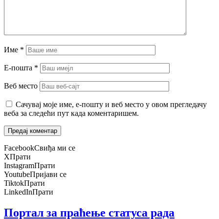
Име
*
Е-пошта
*
Веб место
Сачувај моје име, е-пошту и веб место у овом прегледачу
веба за следећи пут када коментаришем.
Facebook
Свиђа ми се
X
Прати
Instagram
Прати
Youtube
Пријави се
Tiktok
Прати
LinkedIn
Прати
Портал за праћење статуса рада