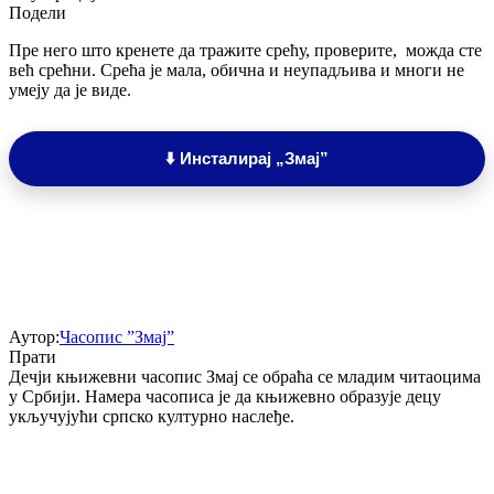
Подели
Пре него што кренете да тражите срећу, проверите, можда сте
већ срећни. Срећа је мала, обична и неупадљива и многи не
умеју да је виде.
⬇️ Инсталирај „Змај”
Аутор:
Часопис ”Змај”
Прати
Дечји књижевни часопис Змај се обраћа се младим читаоцима
у Србији. Намера часописа је да књижевно образује децу
укључујући српско културно наслеђе.