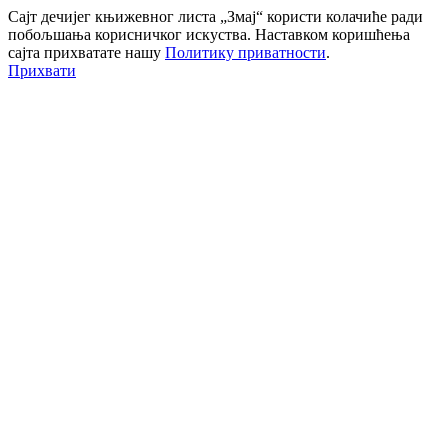
Сајт дечијег књижевног листа „Змај“ користи колачиће ради
побољшања корисничког искуства. Наставком коришћења
сајта прихватате нашу
Политику приватности
.
Прихвати