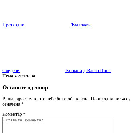
Претходно
Ћуп злата
Следеће
Кромпир, Васко Попа
Нема коментара
Оставите одговор
Ваша адреса е-поште неће бити објављена.
Неопходна поља су
означена
*
Коментар
*