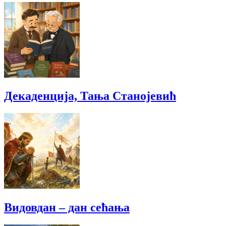
Декаденција, Тања Станојевић
Видовдан – дан сећања