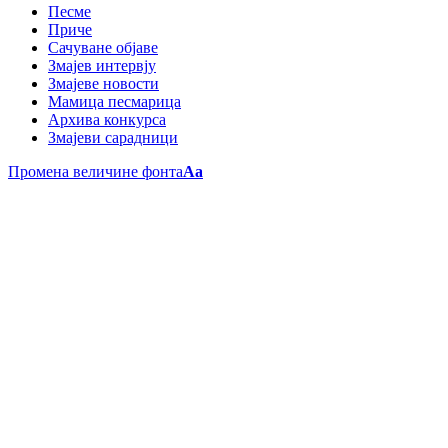
Песме
Приче
Сачуване објаве
Змајев интервју
Змајеве новости
Мамица песмарица
Архива конкурса
Змајеви сарадници
Промена величине фонта
Aa