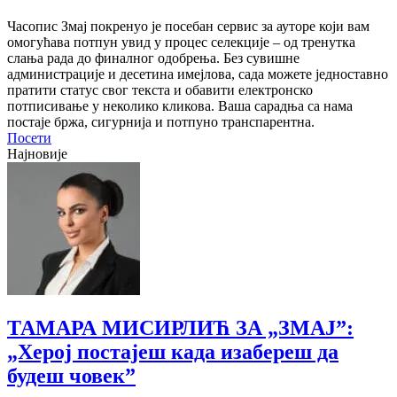
Часопис Змај покренуо је посебан сервис за ауторе који вам
омогућава потпун увид у процес селекције – од тренутка
слања рада до финалног одобрења. Без сувишне
администрације и десетина имејлова, сада можете једноставно
пратити статус свог текста и обавити електронско
потписивање у неколико кликова. Ваша сарадња са нама
постаје бржа, сигурнија и потпуно транспарентна.
Посети
Најновије
ТАМАРА МИСИРЛИЋ ЗА „ЗМАЈ”:
„Херој постајеш када изабереш да
будеш човек”