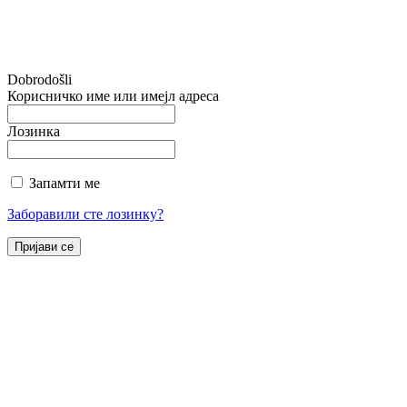
Dobrodošli
Корисничко име или имејл адреса
Лозинка
Запамти ме
Заборавили сте лозинку?