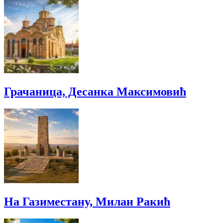
Грачаница, Десанка Максимовић
На Газиместану, Милан Ракић