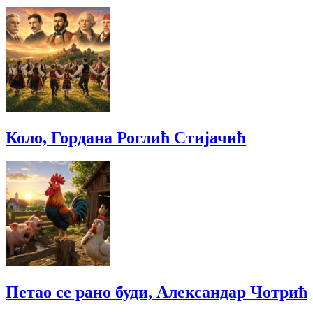
Коло, Гордана Роглић Стијачић
Петао се рано буди, Александар Чотрић