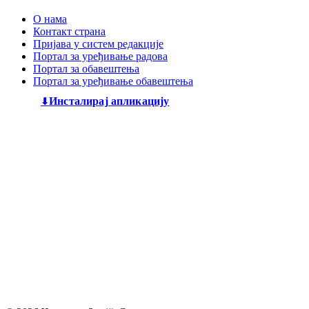
О нама
Контакт страна
Пријава у систем редакције
Портал за уређивање радова
Портал за обавештења
Портал за уређивање обавештења
Инсталирај апликацију
Дечији књижевни часопис
„Змај“
већ деценијама негује
најлепшу реч, спајајући богату традицију са савременим
стваралаштвом. Посебну пажњу посвећујемо младим
талентима, пружајући им отворен простор да објаве
своје прве радове и прикажу своју креативност свету. Ми
смо место где се инспиришу будући писци и где свака
дечија машта проналази свој пут до читалаца.
Главни и одговорни уредник: Михајло Жиловић