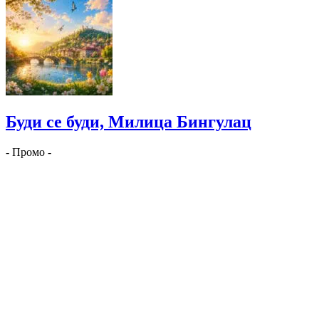
Буди се буди, Милица Бингулац
- Промо -