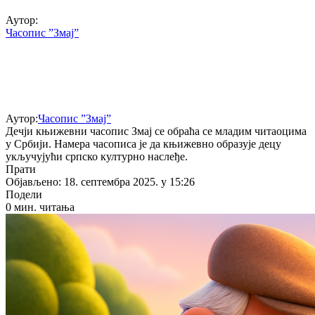
Аутор:
Часопис ”Змај”
Аутор:
Часопис ”Змај”
Дечји књижевни часопис Змај се обраћа се младим читаоцима
у Србији. Намера часописа је да књижевно образује децу
укључујући српско културно наслеђе.
Прати
Објављено: 18. септембра 2025. у 15:26
Подели
0 мин. читања