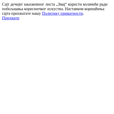
Сајт дечијег књижевног листа „Змај“ користи колачиће ради
побољшања корисничког искуства. Наставком коришћења
сајта прихватате нашу
Политику приватности
.
Прихвати