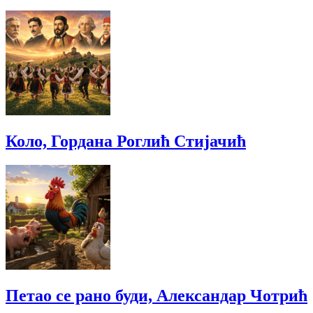
Коло, Гордана Роглић Стијачић
Петао се рано буди, Александар Чотрић