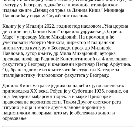
културу у Београду одржаће се промоција италијанског
издања књиге „Венац од трња за Данила Киша“ Миливоја
Павловића у издању Службеног гласника.
Књигу је у Италији 2022. године под насловом „Уна цорона
ди спине пер Данило Киш“ објавило удружење „Олтре ил
Маре“ у преводу Миле Михајловић. На промоцији ће
учествовати Роберто Чинкота, директор Италијанског
института за културу у Београду, проф. др Миливоје
Павловић, аутор књиге, др Мила Михајловић, ауторка
превода, проф. др Радивоје Константиновић са Филолошког
факултета у Београду и књижевни критичар Петар Арбутина.
Одабране одломке из књиге читаће студенти Катедре за
италијанистику Филолошког факултета у Београду.
Данило Киш сматра се једним од највећих југословенских
приповедача XX века. Рођен је у Суботици 1935. године, од
оца Јеврејина мађарског порекла и мајке Црногорке
православне вероисповести. Током Другог светског рата
изгубио је оца и многе друге чланове породице у
нацистичким логорима, што му је обележило живот и
образовање.