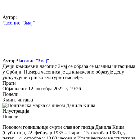
Аутор:
Часопис ”Змај”
Аутор:
Часопис ”Змај”
Дечји књижевни часопис Змај се обраћа се младим читаоцима
у Србији. Намера часописа је да књижевно образује децу
укључујући српско културно наслеђе.
Прати
Објављено: 12. октобра 2022. у 19:26
Подели
3 мин. читања
Илустрација
Подели
Поводом годишњице смрти славног писца Данила Киша
(Суботица, 22. фебруар 1935 – Париз, 15. октобар 1989), у
петак, 14. октобра у 18.00 часова у Италијанском институту за