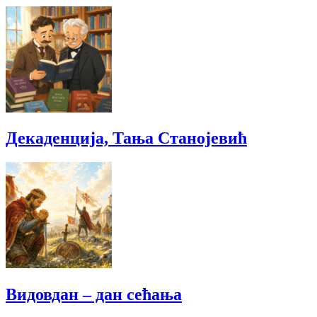
Декаденција, Тања Станојевић
Видовдан – дан сећања