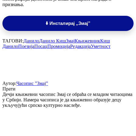
признања.
⬇️ Инсталирај „Змај”
ТАГОВИ:
Данило
Данило Киш
Змај
Књижевник
Киш
Данило
Поезија
Посац
Промоција
Редакција
Уметност
Аутор:
Часопис ”Змај”
Прати
Дечји књижевни часопис Змај се обраћа се младим читаоцима
у Србији. Намера часописа је да књижевно образује децу
укључујући српско културно наслеђе.