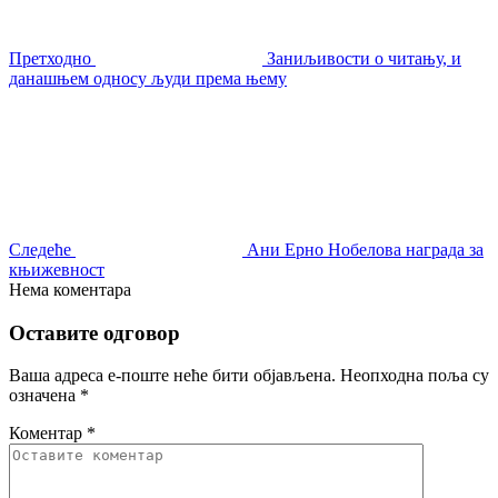
Претходно
Заниљивости о читању, и
данашњем односу људи према њему
Следеће
Ани Ерно Нобелова награда за
књижевност
Нема коментара
Оставите одговор
Ваша адреса е-поште неће бити објављена.
Неопходна поља су
означена
*
Коментар
*