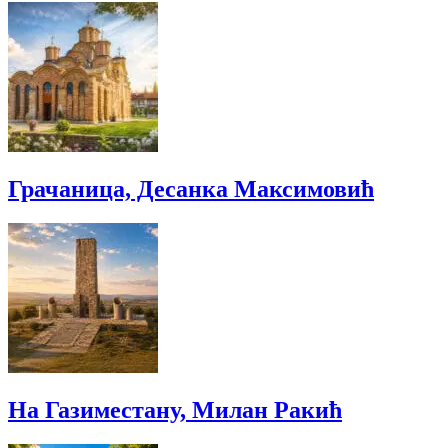
Грачаница, Десанка Максимовић
На Газиместану, Милан Ракић