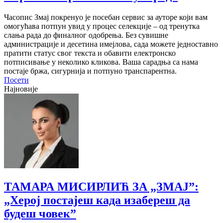
Часопис Змај покренуо је посебан сервис за ауторе који вам
омогућава потпун увид у процес селекције – од тренутка
слања рада до финалног одобрења. Без сувишне
администрације и десетина имејлова, сада можете једноставно
пратити статус свог текста и обавити електронско
потписивање у неколико кликова. Ваша сарадња са нама
постаје бржа, сигурнија и потпуно транспарентна.
Посети
Најновије
ТАМАРА МИСИРЛИЋ ЗА „ЗМАЈ”:
„Херој постајеш када изабереш да
будеш човек”