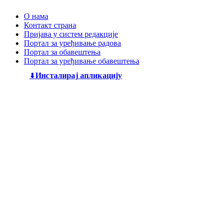
О нама
Контакт страна
Пријава у систем редакције
Портал за уређивање радова
Портал за обавештења
Портал за уређивање обавештења
Инсталирај апликацију
Дечији књижевни часопис
„Змај“
већ деценијама негује
најлепшу реч, спајајући богату традицију са савременим
стваралаштвом. Посебну пажњу посвећујемо младим
талентима, пружајући им отворен простор да објаве
своје прве радове и прикажу своју креативност свету. Ми
смо место где се инспиришу будући писци и где свака
дечија машта проналази свој пут до читалаца.
Главни и одговорни уредник: Михајло Жиловић