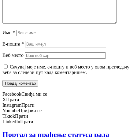
Име
*
Е-пошта
*
Веб место
Сачувај моје име, е-пошту и веб место у овом прегледачу
веба за следећи пут када коментаришем.
Facebook
Свиђа ми се
X
Прати
Instagram
Прати
Youtube
Пријави се
Tiktok
Прати
LinkedIn
Прати
Портал за праћење статуса рада