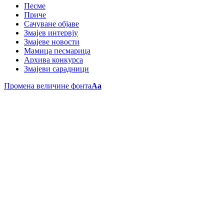
Песме
Приче
Сачуване објаве
Змајев интервју
Змајеве новости
Мамица песмарица
Архива конкурса
Змајеви сарадници
Промена величине фонта
Aa