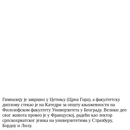
Гимназију је завршио у Цетињу (Црна Гора), а факултетску
диплому стекао је на Катедри за општу књижевности на
Филозофском факултету Универзитета у Београду. Велики део
свог живота провео је у Француској, радећи као лектор
српскохрватског језика на универзитетима у Стразбуру,
Бордоу и Лилу.