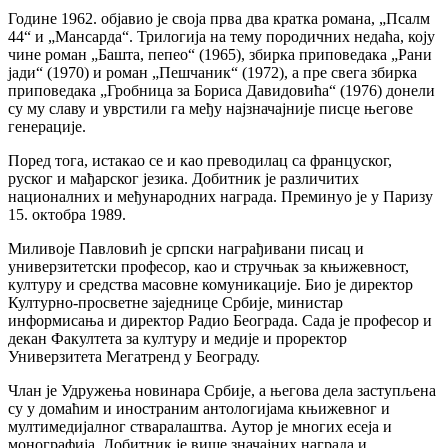
Године 1962. објавио је своја прва два кратка романа, „Псалм
44“ и „Мансарда“. Трилогија на тему породичних недаћа, коју
чине роман „Башта, пепео“ (1965), збирка приповедака „Рани
јади“ (1970) и роман „Пешчаник“ (1972), а пре свега збирка
приповедака „Гробница за Бориса Давидовића“ (1976) донели
су му славу и уврстили га међу најзначајније писце његове
генерације.
Поред тога, истакао се и као преводилац са француског,
руског и мађарског језика. Добитник је различитих
националних и међународних награда. Преминуо је у Паризу
15. октобра 1989.
Миливоје Павловић је српски награђивани писац и
универзитетски професор, као и стручњак за књижевност,
културу и средства масовне комуникације. Био је директор
Културно-просветне заједнице Србије, министар
информисања и директор Радио Београда. Сада је професор и
декан Факултета за културу и медије и проректор
Универзитета Мегатренд у Београду.
Члан је Удружења новинара Србије, а његова дела заступљена
су у домаћим и иностраним антологијама књижевног и
мултимедијалног стваралаштва. Аутор је многих есеја и
монографија. Добитник је више значајних награда и