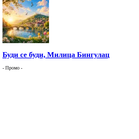
Буди се буди, Милица Бингулац
- Промо -