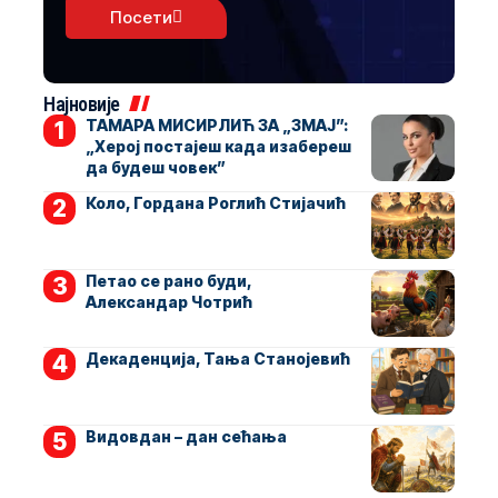
Посети
Најновије
ТАМАРА МИСИРЛИЋ ЗА „ЗМАЈ”:
„Херој постајеш када изабереш
да будеш човек”
Коло, Гордана Роглић Стијачић
Петао се рано буди,
Александар Чотрић
Декаденција, Тања Станојевић
Видовдан – дан сећања