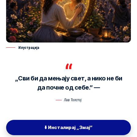
Илустрација
„Сви би да мењају свет, а нико не би
да почне од себе.” —
Лав Толстој
⬇️ Инсталирај „Змај”