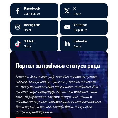
Facebook
X
Свиђа ми се
Прати
Instagram
Youtube
Прати
Пријави се
Tiktok
LinkedIn
Прати
Прати
Портал за праћење статуса рада
Часопис Змај покренуо је посебан сервис за ауторе
који вам омогућава потпун увид у процес селекције –
од тренутка слања рада до финалног одобрења. Без
сувишне администрације и десетина имејлова, сада
можете једноставно пратити статус свог текста и
обавити електронско потписивање у неколико кликова.
Ваша сарадња са нама постаје бржа, сигурнија и
потпуно транспарентна.