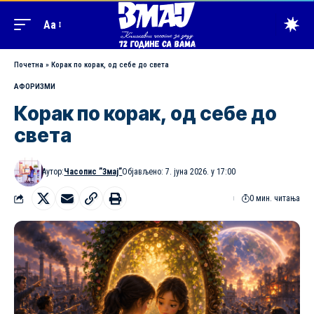
Aa
Почетна
»
Корак по корак, од себе до света
АФОРИЗМИ
Корак по корак, од себе до
света
Аутор:
Часопис ”Змај”
Објављено: 7. јуна 2026. у 17:00
0 мин. читања