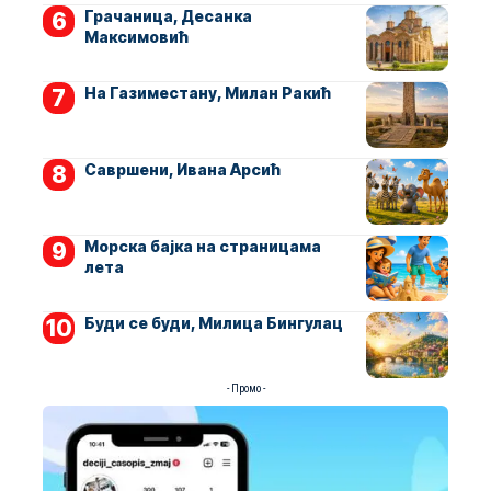
Грачаница, Десанка
Максимовић
На Газиместану, Милан Ракић
Савршени, Ивана Арсић
Морска бајка на страницама
лета
Буди се буди, Милица Бингулац
- Промо -