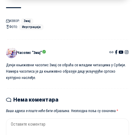
ИЗВОР:
Змај
ФОТО:
Илустрација
Часопис ”Змај”
Дечји књижевни часопис Змај се обраћа се младим читаоцима у Србији.
Намера часописа је да књижевно образује децу укључујући српско
културно наслеђе.
Нема коментара
Ваша адреса е-поште неће бити објављена.
Неопходна поља су означена
*