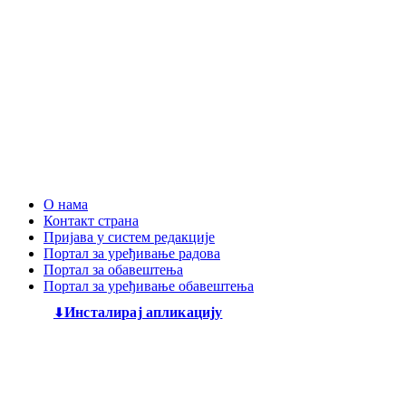
О нама
Контакт страна
Пријава у систем редакције
Портал за уређивање радова
Портал за обавештења
Портал за уређивање обавештења
Инсталирај апликацију
Дечији књижевни часопис
„Змај“
већ деценијама негује
најлепшу реч, спајајући богату традицију са савременим
стваралаштвом. Посебну пажњу посвећујемо младим