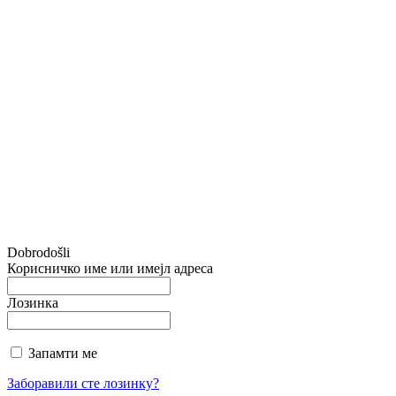
Dobrodošli
Корисничко име или имејл адреса
Лозинка
Запамти ме
Заборавили сте лозинку?