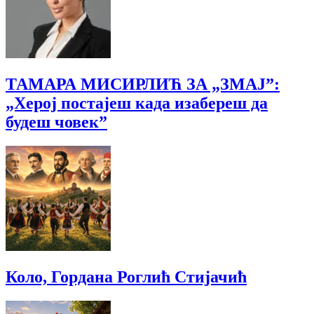
ТАМАРА МИСИРЛИЋ ЗА „ЗМАЈ”:
„Херој постајеш када изабереш да
будеш човек”
Коло, Гордана Роглић Стијачић