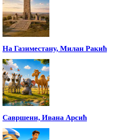
На Газиместану, Милан Ракић
Савршени, Ивана Арсић