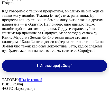
Подели
Кад говоримо о тешким предметима, мислимо на оне који се
тешко могу подићи. Тежина је, међутим, релативна, јер
предмети који су тешки на Земљи могу бити лаки на другим
планетама — и обрнуто. На пример, није нимало тешко
подићи кубни сантиметар олова. С друге стране, кубни
сантиметар прашине са Сиријуса, мале звезде у сазвежђу
Канис Мајор, на Земљи би био тежак више стотина
килограма! Када би неко донео кофер са те планете, он би на
Земљи био тежак као осам локомотива. Зато, кад се следећи
пут будете жалили на нешто тешко, сетите се Сиријуса!
⬇️ Инсталирај „Змај”
ТАГОВИ:
Шта је тешко?
ИЗВОР:
Змај
ФОТО:
Илустрација