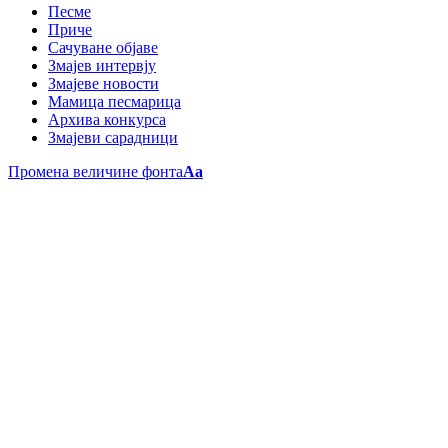
Песме
Приче
Сачуване објаве
Змајев интервју
Змајеве новости
Мамица песмарица
Архива конкурса
Змајеви сарадници
Промена величине фонта
Aa