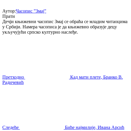
Аутор:
Часопис ”Змај”
Прати
Дечји књижевни часопис Змај се обраћа се младим читаоцима
у Србији. Намера часописа је да књижевно образује децу
укључујући српско културно наслеђе.
Претходно
Кад мати плете, Бранко В.
Радичевић
Следеће
Биће најмилије, Ивана Арсић