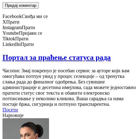
Facebook
Свиђа ми се
X
Прати
Instagram
Прати
Youtube
Пријави се
Tiktok
Прати
LinkedIn
Прати
Портал за праћење статуса рада
Часопис Змај покренуо је посебан сервис за ауторе који вам
омогућава потпун увид у процес селекције – од тренутка
слања рада до финалног одобрења. Без сувишне
администрације и десетина имејлова, сада можете једноставно
пратити статус свог текста и обавити електронско
потписивање у неколико кликова. Ваша сарадња са нама
постаје бржа, сигурнија и потпуно транспарентна.
Посети
Најновије