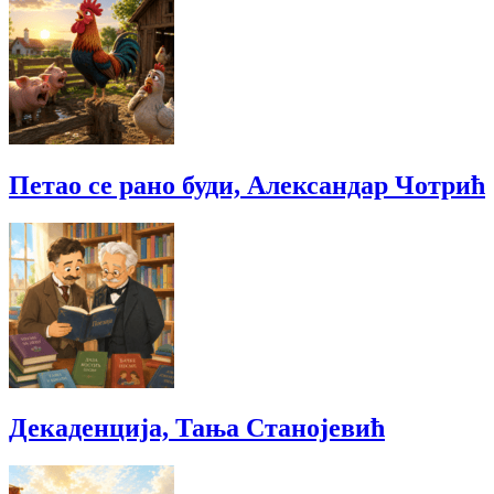
Петао се рано буди, Александар Чотрић
Декаденција, Тања Станојевић