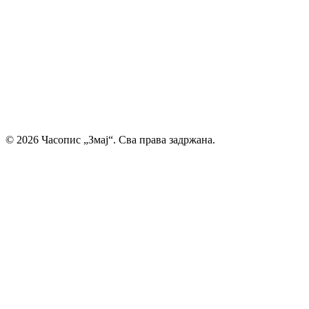
талентима, пружајући им отворен простор да објаве
своје прве радове и прикажу своју креативност свету. Ми
смо место где се инспиришу будући писци и где свака
дечија машта проналази свој пут до читалаца.
Главни и одговорни уредник: Михајло Жиловић
© 2026 Часопис „Змај“. Сва права задржана.