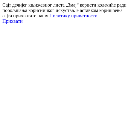
Сајт дечијег књижевног листа „Змај“ користи колачиће ради
побољшања корисничког искуства. Наставком коришћења
сајта прихватате нашу
Политику приватности
.
Прихвати