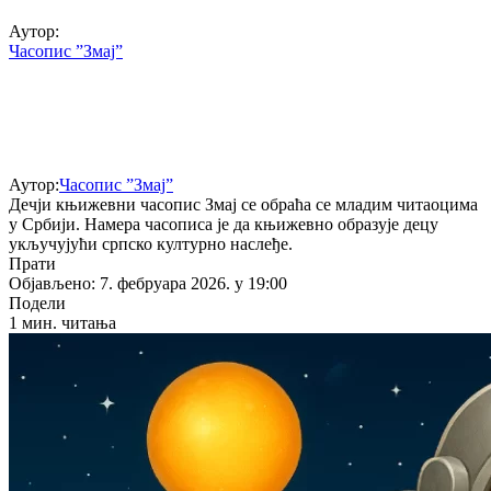
Аутор:
Часопис ”Змај”
Аутор:
Часопис ”Змај”
Дечји књижевни часопис Змај се обраћа се младим читаоцима
у Србији. Намера часописа је да књижевно образује децу
укључујући српско културно наслеђе.
Прати
Објављено: 7. фебруара 2026. у 19:00
Подели
1 мин. читања