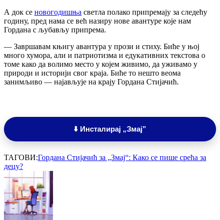
А док се
новогодишња
светла полако припремају за следећу
годину, пред нама се већ назиру нове авантуре које нам
Гордана с љубављу припрема.
— Завршавам књигу авантура у прози и стиху. Биће у њој
много хумора, али и патриотизма и едукативних текстова о
томе како да волимо место у којем живимо, да уживамо у
природи и историји свог краја. Биће то нешто веома
занимљиво — најављује на крају Гордана Стијачић.
⬇️ Инсталирај „Змај”
ТАГОВИ:
Гордана Стијачић за „Змај“: Како се пише срећа за
децу?