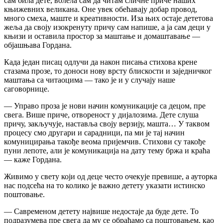
сам била дете, волела сам да читам сличне приче наших
књижевних великана. Оне увек обећавају добар провод,
много смеха, маште и креативности. Иза њих остаје дететова
жеља да своју изокренуту причу сам напише, а ја сам деци у
књизи и оставила простор за маштање и домаштавање —
објашњава Гордана.
Када један писац одлучи да након писања стихова крене
стазама прозе, то доноси нову врсту блискости и заједничког
маштања са читаоцима — тако је и у случају наше
саговорнице.
— Управо проза је нови начин комуникације са децом, пре
свега. Више приче, отвореност у дијалозима. Дете слуша
причу, закључује, наставља своју верзију, машта… У таквом
процесу смо другари и сарадници, па ми је тај начин
комуницирања такође веома пријемчив. Стихови су такође
пуни лепоте, али је комуникација на дату тему бржа и краћа
— каже Гордана.
Живимо у свету који од деце често очекује превише, а ауторка
нас подсећа на то колико је важно детету указати истинско
поштовање.
— Савременом детету највише недостаје да буде дете. То
подразумева пре свега да му се обраћамо са поштовањем, као