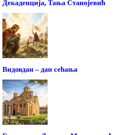
Декаденција, Тања Станојевић
Видовдан – дан сећања