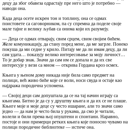
децу да због обавеза одрастају пре него што је потребно —
наводи она.
Када деца осете искрен тон и топлину, она се одмах
поистовете са саговорником, па су спремна да поделе своје
мале тајне и велику љубав са онима који их разумеју.
— Деца се одмах отварају, свим срцем, свим својим бићем.
Желе комуникацију, да стану поред мене, да ме загрле. Понеко
покуша да ми седне у крило. Питају ме да ли имам децу, да ли
сам удата… показују велико интересовање за моју личност…
То је добар знак. Значи да сам им се допала и да их све
интересује у вези са мном — открива Гордана кроз осмех.
Књига у њеном дому никада није била само предмет на
полици, већ живо биће које се воли, носи свуда и остаје као
најдража породична успомена.
— Својој деци сам допуштала да се на тај начин играју са
књигама. Битно је да су у друштву књига и да их се не плаше.
Књиге моје и моје деце су често ишаране, али то значи само
једно — да нам је често била у рукама, да смо је читали,
волели и били према њој опуштени и спонтани. Наравно,
постоје и они примерци ретких књига које поносно чувамо на
полици породичне библиотеке — истиче она.