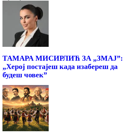
ТАМАРА МИСИРЛИЋ ЗА „ЗМАЈ”:
„Херој постајеш када изабереш да
будеш човек”