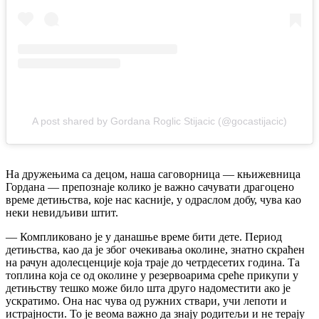
A post shared by Gordana Roglic Stijacic (@gocastijacic)
На дружењима са децом, наша саговорница — књижевница
Гордана — препознаје колико је важно сачувати драгоцено
време детињства, које нас касније, у одраслом добу, чува као
неки невидљиви штит.
— Компликовано је у данашње време бити дете. Период
детињства, као да је због очекивања околине, знатно скраћен
на рачун адолесценције која траје до четрдесетих година. Та
топлина која се од околине у резервоарима среће прикупи у
детињству тешко може било шта друго надоместити ако је
ускратимо. Она нас чува од ружних ствари, учи лепоти и
истрајности. То је веома важно да знају родитељи и не терају