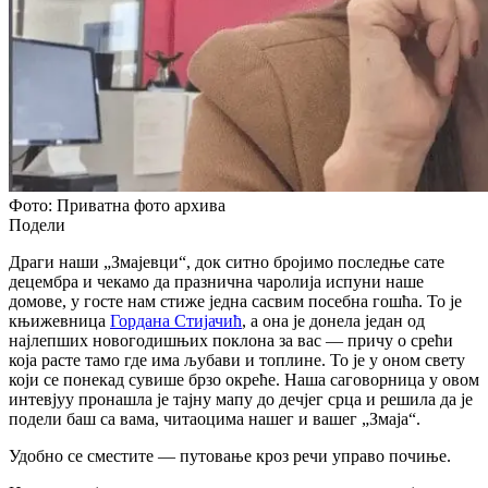
Фото: Приватна фото архива
Подели
Драги наши „Змајевци“, док ситно бројимо последње сате
децембра и чекамо да празнична чаролија испуни наше
домове, у госте нам стиже једна сасвим посебна гошћа. То је
књижевница
Гордана Стијачић
, а она је донела један од
најлепших новогодишњих поклона за вас — причу о срећи
која расте тамо где има љубави и топлине. То је у оном свету
који се понекад сувише брзо окреће. Наша саговорница у овом
интевјуу пронашла је тајну мапу до дечјег срца и решила да је
подели баш са вама, читаоцима нашег и вашег „Змаја“.
Удобно се сместите — путовање кроз речи управо почиње.