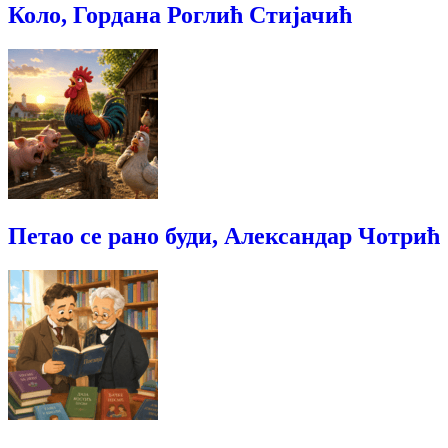
Коло, Гордана Роглић Стијачић
Петао се рано буди, Александар Чотрић