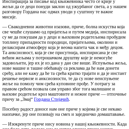
Инспирација за писање код књижевника често се крије у
жељи да се деци понуди заклон од ужурбаног света, а у нашем
разговору Гордана нас одмах уводи у суштину те важне
мисије.
— Свакодневни животни изазови, приче, болна искуства која
све чешће слушамо од пријатеља и путем медија, инспирисала
су ме да покушам да у деци и њиховим родитељима пробудим
топлину припадности породици, пријатељима, околини и
релаксирам атмосферу која је веома напета чак и међу децом.
Та анксиозност, која је све присутнија, инспирисана је све
већим жељама у потрошачком друштву које је немогуће
задовољити, јер их је из дана у дан све више. Испуњења жеља,
нове машне и ташне обећавају са реклама да ће нам донети
срећу, али не кажу да ће та срећа кратко трајати и да је инстант
решење нервозе и анксиозности, те да су нове неиспуњене
жеље на помолу чим срећа куповине прође. У потрагу за
правом срећом позвала сам управо због тога малишане и
њихове родитеље кроз маштовите и нежне приче — отпочиње
причу за „Змај“
Гордана Стијачић
.
Посебну радост доносе нам оне приче у којима је све некако
наопачке, јер оне позивају на смех и заједничко домаштавање.
— Изокренуте приче нису новина у нашој књижевности. Када