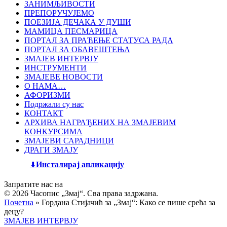
ЗАНИМЉИВОСТИ
ПРЕПОРУЧУЈЕМО
ПОЕЗИЈА ДЕЧАКА У ДУШИ
МАМИЦА ПЕСМАРИЦА
ПОРТАЛ ЗА ПРАЋЕЊЕ СТАТУСА РАДА
ПОРТАЛ ЗА ОБАВЕШТЕЊА
ЗМАЈЕВ ИНТЕРВЈУ
ИНСТРУМЕНТИ
ЗМАЈЕВЕ НОВОСТИ
О НАМА…
АФОРИЗМИ
Подржали су нас
КОНТАКТ
АРХИВА НАГРАЂЕНИХ НА ЗМАЈЕВИМ
КОНКУРСИМА
ЗМАЈЕВИ САРАДНИЦИ
ДРАГИ ЗМАЈУ
Инсталирај апликацију
Запратите нас на
© 2026 Часопис „Змај“. Сва права задржана.
Почетна
»
Гордана Стијачић за „Змај“: Како се пише срећа за
децу?
ЗМАЈЕВ ИНТЕРВЈУ