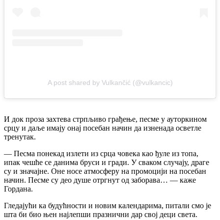
A post shared by Vulkančić (@vulkancic)
И док проза захтева стрпљиво грађење, песме у ауторкином
срцу и даље имају онај посебан начин да изненада осветле
тренутак.
— Песма понекад излети из срца човека као ђуле из топа,
ипак чешће се данима бруси и гради. У сваком случају, драге
су и значајне. Оне носе атмосферу на промоцији на посебан
начин. Песме су део душе отргнут од заборава… — каже
Гордана.
Гледајући ка будућности и новим календарима, питали смо је
шта би био њен најлепши празнични дар свој деци света.