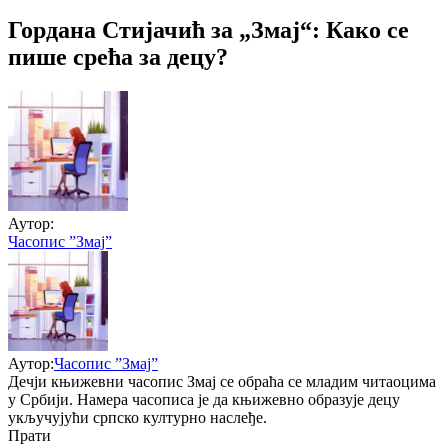
Гордана Стијачић за „Змај“: Како се
пише срећа за децу?
Аутор:
Часопис ”Змај”
Аутор:
Часопис ”Змај”
Дечји књижевни часопис Змај се обраћа се младим читаоцима
у Србији. Намера часописа је да књижевно образује децу
укључујући српско културно наслеђе.
Прати