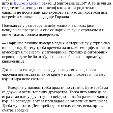
што је
Душко Радовић
рекао: „Поштована децо!“ А то значи да
се дете осећа лепо у сопственој кожи, да га родитељи и
одрасли не посматрају као аксесоар већ као личност која има
потребе и мишљење — додаје Гордана.
Понекад се у разговору између малих и великих јаве
невидљиве препреке, а оне се најлакше руше стрпљењем и
оним тихим, топлим поверењем.
— Најчешће разлике између младих и старијих су у стрпљењу
и поверењу. Детету треба времена да искаже емоције, да осети
атмосферу или енергију саговорника. Уколико је саговорник
нервозан, дете ће бити збуњено и колебљиво — примећује
књижевница.
Док екрани свакодневно краду пажњу свих нас, права
чаролија детињства ипак се крије у игри, покрету и читању
које отвара нове светове.
— Телефоне углавном треба држати по страни. Дете треба да
се дружи и осети топлину другарства. Треба што више да се
игра само или у друштву — свеједно — да би развило машту
која је неопходан алат за превладавање животних потешкоћа.
Треба му читати. Дете треба да се пење, скаче, пева, црта… —
сматра Гордана.