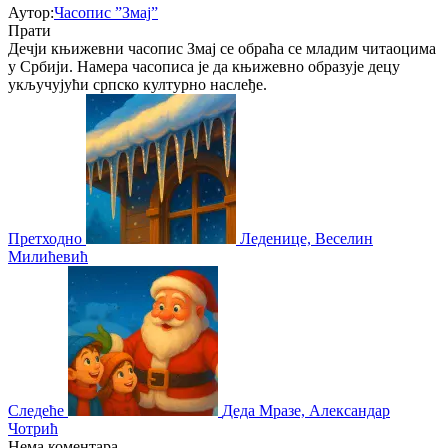
Аутор:
Часопис ”Змај”
Прати
Дечји књижевни часопис Змај се обраћа се младим читаоцима
у Србији. Намера часописа је да књижевно образује децу
укључујући српско културно наслеђе.
Претходно
Леденице, Веселин
Милићевић
Следеће
Деда Мразе, Александар
Чотрић
Нема коментара