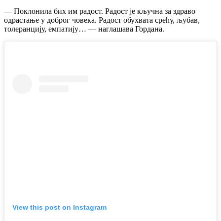
— Поклонила бих им радост. Радост је кључна за здраво
одрастање у доброг човека. Радост обухвата срећу, љубав,
толеранцију, емпатију… — наглашава Гордана.
View this post on Instagram