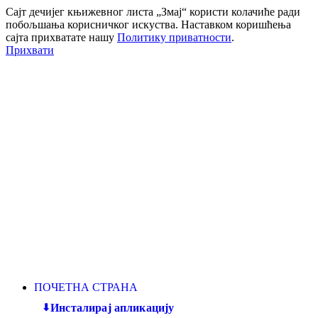
Сајт дечијег књижевног листа „Змај“ користи колачиће ради
побољшања корисничког искуства. Наставком коришћења
сајта прихватате нашу
Политику приватности
.
Прихвати
ПОЧЕТНА СТРАНА
Инсталирај апликацију