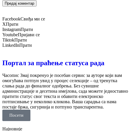
Facebook
Свиђа ми се
X
Прати
Instagram
Прати
Youtube
Пријави се
Tiktok
Прати
LinkedIn
Прати
Портал за праћење статуса рада
Часопис Змај покренуо је посебан сервис за ауторе који вам
омогућава потпун увид у процес селекције – од тренутка
слања рада до финалног одобрења. Без сувишне
администрације и десетина имејлова, сада можете једноставно
пратити статус свог текста и обавити електронско
потписивање у неколико кликова. Ваша сарадња са нама
постаје бржа, сигурнија и потпуно транспарентна.
Посети
Најновије