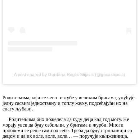
A post shared by Gordana Roglic Stijacic (@gocastijacic)
Родитељима, који се често изгубе у великим бригама, упућује
једну сасвим једноставну и топлу жељу, подсећајући их на
снагу љубави.
— Родитељима бих пожелела да буду деца кад год могу. Не
морају увек да буду озбиљни, у бригама и журби. Многи
проблеми се реше сами од себе. Треба да буду стрпљивији са
децом и да их воле, воле, воле… — поручује књижевница.