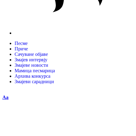
Песме
Приче
Сачуване објаве
Змајев интервју
Змајеве новости
Мамица песмарица
Архива конкурса
Змајеви сарадници
Aa