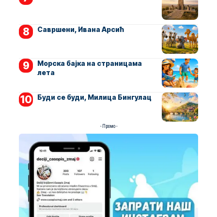
Савршени, Ивана Арсић
Морска бајка на страницама
лета
Буди се буди, Милица Бингулац
- Промо -