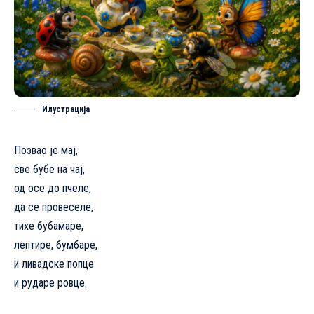
Илустрација
Позвао је мај,
све бубе на чај,
од осе до пчеле,
да се провеселе,
тихе бубамаре,
лептире, бумбаре,
и ливадске попце
и рударе ровце.