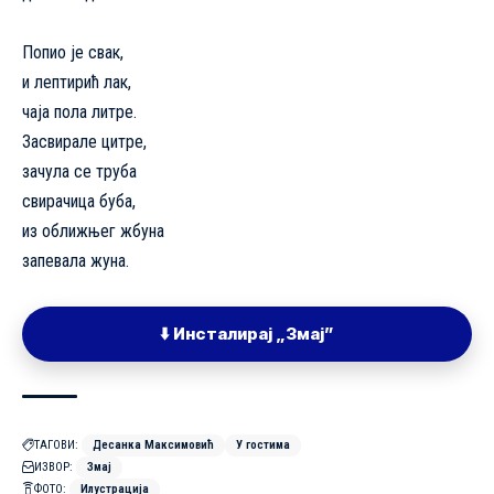
Попио је свак,
и лептирић лак,
чаја пола литре.
Засвирале цитре,
зачула се труба
свирачица буба,
из оближњег жбуна
запевала жуна.
⬇️ Инсталирај „Змај”
ТАГОВИ:
Десанка Максимовић
У гостима
ИЗВОР:
Змај
ФОТО:
Илустрација