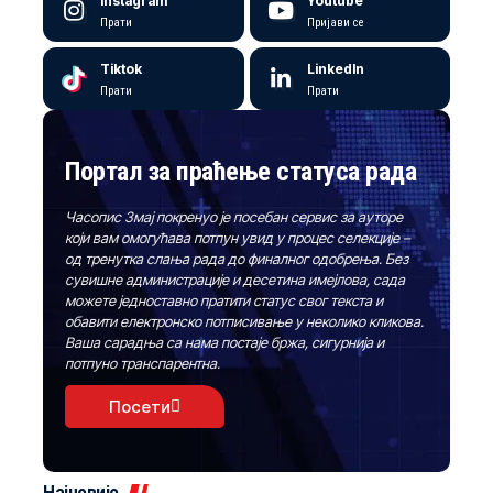
Instagram
Youtube
Прати
Пријави се
Tiktok
LinkedIn
Прати
Прати
Портал за праћење статуса рада
Часопис Змај покренуо је посебан сервис за ауторе
који вам омогућава потпун увид у процес селекције –
од тренутка слања рада до финалног одобрења. Без
сувишне администрације и десетина имејлова, сада
можете једноставно пратити статус свог текста и
обавити електронско потписивање у неколико кликова.
Ваша сарадња са нама постаје бржа, сигурнија и
потпуно транспарентна.
Посети
Најновије