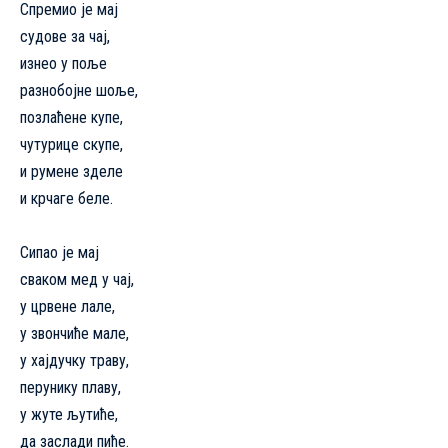
Спремио је мај
судове за чај,
изнео у поље
разнобојне шоље,
позлаћене купе,
чутурице скупе,
и румене зделе
и крчаге беле.
Сипао је мај
сваком мед у чај,
у црвене лале,
у звончиће мале,
у хајдучку траву,
перунику плаву,
у жуте љутиће,
да заслади пиће.