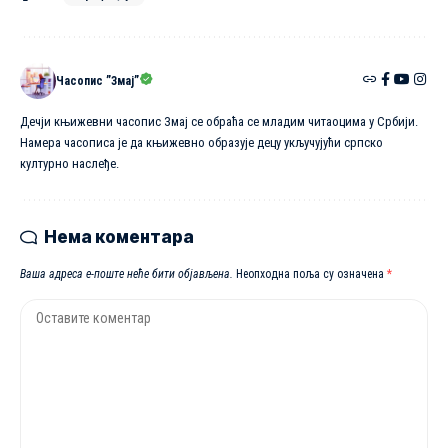
Часопис ”Змај”
Дечји књижевни часопис Змај се обраћа се младим читаоцима у Србији.
Намера часописа је да књижевно образује децу укључујући српско
културно наслеђе.
Нема коментара
Ваша адреса е-поште неће бити објављена.
Неопходна поља су означена
*