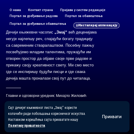
О нама
Контакт страна
Пријава у систем редакције
Портал за уређивање радова
Портал за обавештења
Портал за уређивање обавештења
Инсталирај апликацију
Дечији књижевни часопис
„Змај“
већ деценијама
негује најлепшу реч, спајајући богату традицију
са савременим стваралаштвом. Посебну пажњу
посвећујемо младим талентима, пружајући им
отворен простор да објаве своје прве радове и
прикажу своју креативност свету. Ми смо место
где се инспиришу будући писци и где свака
дечија машта проналази свој пут до читалаца.
Главни и одговорни уредник: Михајло Жиловић
Сајт дечијег књижевног листа „Змај“ користи
колачиће ради побољшања корисничког искуства.
Прихвати
Наставком коришћења сајта прихватате нашу
© 2026 Часопис „Змај“. Сва права задржана.
Политику приватности
.