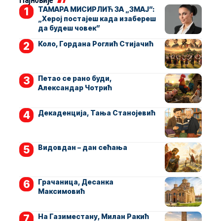
ТАМАРА МИСИРЛИЋ ЗА „ЗМАЈ”:
„Херој постајеш када изабереш
да будеш човек”
Коло, Гордана Роглић Стијачић
Петао се рано буди,
Александар Чотрић
Декаденција, Тања Станојевић
Видовдан – дан сећања
Грачаница, Десанка
Максимовић
На Газиместану, Милан Ракић