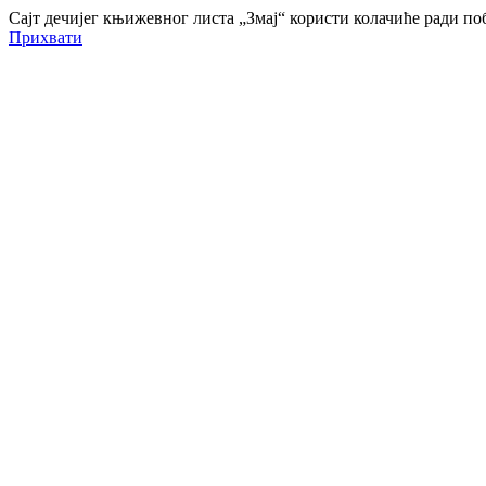
Сајт дечијег књижевног листа „Змај“ користи колачиће ради 
Прихвати