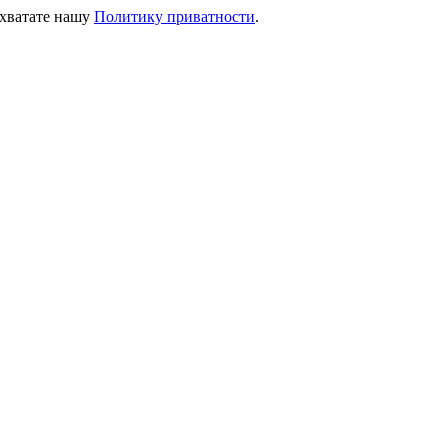
ихватате нашу
Политику приватности
.