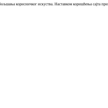
побољшања корисничког искуства. Наставком коришћења сајта пр