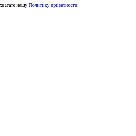
ихватате нашу
Политику приватности
.