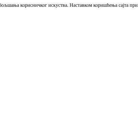
побољшања корисничког искуства. Наставком коришћења сајта пр