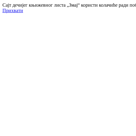
Сајт дечијег књижевног листа „Змај“ користи колачиће ради 
Прихвати