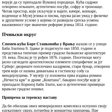
верује да су припадали Вуковој породици. Кућа садржи
отворено огњиште, аутентично посуђе, софру и троношце.
Читав простор, који укључује и вајате, качере, млекаре,
воденице и Музеј језика и писма, пружа јасан увид у физичке
и друштвене услове у којима се развијала српска усмена
књижевност пре званичне реформе језика 1814. године.
Пчињски округ
Спомен-кућа Боре Станковића у Врању
налази се у улици
Баба Златина 9. Здање је подигнуто око 1850. године и
представља типичан пример градске балканске архитектуре
19. века. Писац је ту рођен 1876. године. Посетиоци могу
јасно сагледати архитектонске елементе специфичне за југ
Србије: двориште поплочано калдрмом, стари бунар, отворени
трем који се назива диванхана и гостинску собу са
миндерлуцима. У музеју су изложена прва издања романа
„Нечиста крв” и драме „Коштана”, бакарно посуђе које је
припадало Бориној баби Злати, као и аутентични примерци
врањске градске ношње.
Припрема за теренску наставу
Да би обилазак ових меморијалних комплекса испунио своју
едукативну сврху, потребна је конкретна припрема. Пре