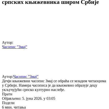
српских књижевника широм Србије
Аутор:
Часопис ”Змај”
Аутор:
Часопис ”Змај”
Дечји књижевни часопис Змај се обраћа се младим читаоцима
у Србији. Намера часописа је да књижевно образује децу
укључујући српско културно наслеђе.
Прати
Објављено: 5. јуна 2026. у 03:05
Подели
6 мин. читања