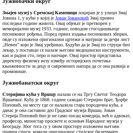
Јужнобачки округ
Змајев музеј у Сремској Каменици
лоциран је у улици Змај
Јовина 1, у кући у којој је
Јован Јовановић
Змај провео
последње године живота. Овај објекат је претворен у
меморијални музеј 1933. године, поводом стогодишњице
песниковог рођења. Поред првих издања песникових збирки,
овде су изложени оригинални цртежи и матрице за дечји лист
„Невен” који је Змај уређивао. Будући да је Змај по струци био
лекар, у поставци се налазе његови медицински инструменти,
као и радни сто, перо и наочаре. Овај простор представља
директну физичку везу између историјских почетака
књижевности за децу и савремених напора да се она развија и
промовише.
Јужнобанатски округ
Стеријина кућа у Вршцу
налази се на Тргу Светог Теодора
Вршачког. Кућу је 1868. године сазидао Стеријин брат, Ђорђе
Поповић, на месту где се налазила стара породична кућа, а
данас је она саставни део Градског музеја Вршац. Јован
Стерија Поповић био је не само писац комедија, већ и адвокат,
професор, министар просвете и оснивач Народног музеја у
Београду. Због тога су у овом простору изложени његови
правни списи, комади оригиналног стилског бидермајер