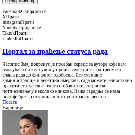
Facebook
Свиђа ми се
X
Прати
Instagram
Прати
Youtube
Пријави се
Tiktok
Прати
LinkedIn
Прати
Портал за праћење статуса рада
Часопис Змај покренуо је посебан сервис за ауторе који вам
омогућава потпун увид у процес селекције – од тренутка
слања рада до финалног одобрења. Без сувишне
администрације и десетина имејлова, сада можете једноставно
пратити статус свог текста и обавити електронско
потписивање у неколико кликова. Ваша сарадња са нама
постаје бржа, сигурнија и потпуно транспарентна.
Посети
Најновије