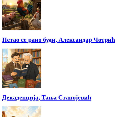
Петао се рано буди, Александар Чотрић
Декаденција, Тања Станојевић