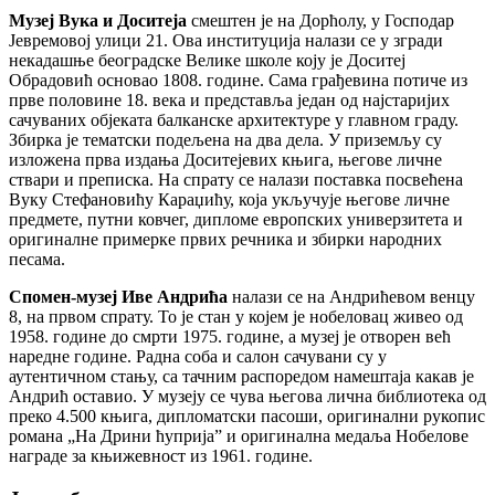
Музеј Вука и Доситеја
смештен је на Дорћолу, у Господар
Јевремовој улици 21. Ова институција налази се у згради
некадашње београдске Велике школе коју је Доситеј
Обрадовић основао 1808. године. Сама грађевина потиче из
прве половине 18. века и представља један од најстаријих
сачуваних објеката балканске архитектуре у главном граду.
Збирка је тематски подељена на два дела. У приземљу су
изложена прва издања Доситејевих књига, његове личне
ствари и преписка. На спрату се налази поставка посвећена
Вуку Стефановићу Караџићу, која укључује његове личне
предмете, путни ковчег, дипломе европских универзитета и
оригиналне примерке првих речника и збирки народних
песама.
Спомен-музеј Иве Андрића
налази се на Андрићевом венцу
8, на првом спрату. То је стан у којем је нобеловац живео од
1958. године до смрти 1975. године, а музеј је отворен већ
наредне године. Радна соба и салон сачувани су у
аутентичном стању, са тачним распоредом намештаја какав је
Андрић оставио. У музеју се чува његова лична библиотека од
преко 4.500 књига, дипломатски пасоши, оригинални рукопис
романа „На Дрини ћуприја” и оригинална медаља Нобелове
награде за књижевност из 1961. године.