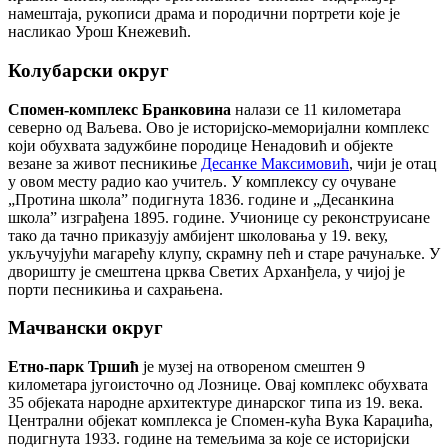
намештаја, рукописи драма и породични портрети које је
насликао Урош Кнежевић.
Колубарски округ
Спомен-комплекс Бранковина
налази се 11 километара
северно од Ваљева. Ово је историјско-меморијални комплекс
који обухвата задужбине породице Ненадовић и објекте
везане за живот песникиње
Десанке Максимовић
, чији је отац
у овом месту радио као учитељ. У комплексу су очуване
„Протина школа” подигнута 1836. године и „Десанкина
школа” изграђена 1895. године. Учионице су реконструисане
тако да тачно приказују амбијент школовања у 19. веку,
укључујући магарећу клупу, скрамну пећ и старе рачунаљке. У
дворишту је смештена црква Светих Арханђела, у чијој је
порти песникиња и сахрањена.
Мачвански округ
Етно-парк Тршић
је музеј на отвореном смештен 9
километара југоисточно од Лознице. Овај комплекс обухвата
35 објеката народне архитектуре динарског типа из 19. века.
Централни објекат комплекса је Спомен-кућа Вука Караџића,
подигнута 1933. године на темељима за које се историјски