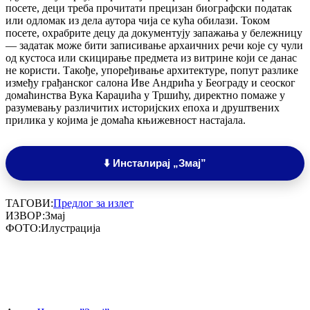
посете, деци треба прочитати прецизан биографски податак
или одломак из дела аутора чија се кућа обилази. Током
посете, охрабрите децу да документују запажања у бележницу
— задатак може бити записивање архаичних речи које су чули
од кустоса или скицирање предмета из витрине који се данас
не користи. Такође, упоређивање архитектуре, попут разлике
између грађанског салона Иве Андрића у Београду и сеоског
домаћинства Вука Караџића у Тршићу, директно помаже у
разумевању различитих историјских епоха и друштвених
прилика у којима је домаћа књижевност настајала.
⬇️ Инсталирај „Змај”
ТАГОВИ:
Предлог за излет
ИЗВОР:
Змај
ФОТО:
Илустрација