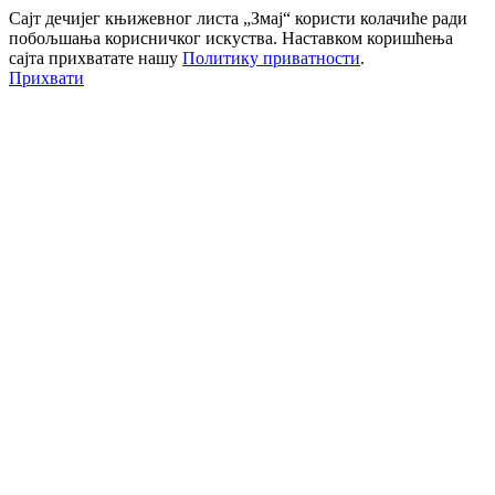
Сајт дечијег књижевног листа „Змај“ користи колачиће ради
побољшања корисничког искуства. Наставком коришћења
сајта прихватате нашу
Политику приватности
.
Прихвати