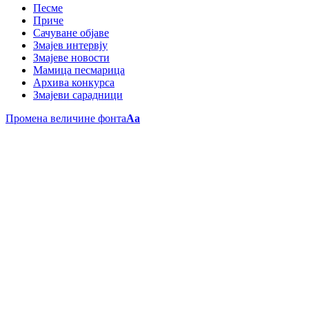
Песме
Приче
Сачуване објаве
Змајев интервју
Змајеве новости
Мамица песмарица
Архива конкурса
Змајеви сарадници
Промена величине фонта
Aa