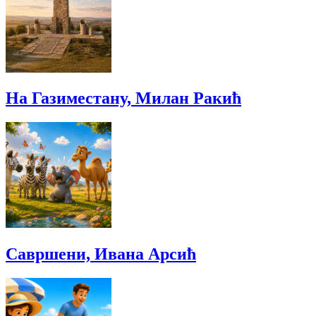
На Газиместану, Милан Ракић
Савршени, Ивана Арсић