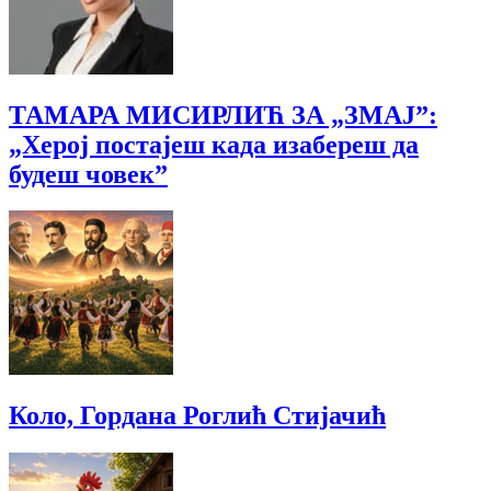
ТАМАРА МИСИРЛИЋ ЗА „ЗМАЈ”:
„Херој постајеш када изабереш да
будеш човек”
Коло, Гордана Роглић Стијачић