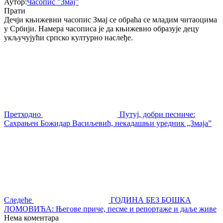
Аутор:
Часопис ”Змај”
Прати
Дечји књижевни часопис Змај се обраћа се младим читаоцима
у Србији. Намера часописа је да књижевно образује децу
укључујући српско културно наслеђе.
Претходно
Путуј, добри песниче:
Сахрањен Божидар Васиљевић, некадашњи уредник „Змаја”
Следеће
ГОДИНА БЕЗ БОШКА
ЛОМОВИЋА: Његове приче, песме и репортаже и даље живе
Нема коментара