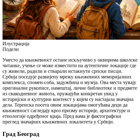
Илустрација
Подели
Уместо да књижевност остане искључиво у оквирима школске
читанке, учење се може изместити на аутентичне локације где
су живели, радили и стварали истакнути српски писци.
Србија поседује развијену мрежу књижевних меморијалних
комплекса, спомен-соба, задужбина и музеја. Ова места чувају
оригиналне рукописе, намештај, личне библиотеке и предмете
из свакодневног живота, пружајући конкретан увид у
историјски и културни контекст у којем су настајала значајна
дела. Теренска посета овим локацијама омогућава деци да
књижевност сагледају кроз призму историје, архитектуре и
етнологије одређеног краја. Пред вама је фактографски
преглед значајних књижевних локалитета у Србији.
Град Београд