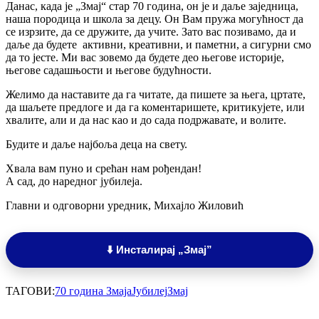
Данас, када је „Змај“ стар 70 година, он је и даље заједница,
наша породица и школа за децу. Он Вам пружа могућност да
се изрзите, да се дружите, да учите. Зато вас позивамо, да и
даље да будете
активни, креативни, и паметни, а сигурни смо
да то јесте. Ми вас зовемо да будете део његове историје,
његове садашњости и његове будућности.
Желимо да наставите да га читате, да пишете за њега, цртате,
да шаљете предлоге и да га коментаришете, критикујете, или
хвалите, али и да нас као и до сада подржавате, и волите.
Будите и даље најбоља деца на свету.
Хвала вам пуно и срећан нам рођендан!
А сад, до наредног јубилеја.
Главни и одговорни уредник, Михајло Жиловић
⬇️ Инсталирај „Змај”
ТАГОВИ:
70 година Змаја
Јубилеј
Змај