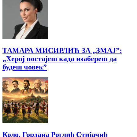
ТАМАРА МИСИРЛИЋ ЗА „ЗМАЈ”:
„Херој постајеш када изабереш да
будеш човек”
Коло, Гордана Роглић Стијачић