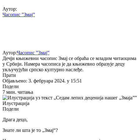
Аутор:
Часопис ”Змај”
Аутор:
Часопис ”Змај”
Дечји књижевни часопис Змај се обраћа се младим читаоцима
у Србији. Намера часописа је да књижевно образује децу
укључујући српско културно наслеђе.
Прати
Објављено: 3. фебруара 2024. у 15:51
Подели
7 мин. читања
Илустрација
Подели
Драга децо,
Знате ли шта је то „Змај“?