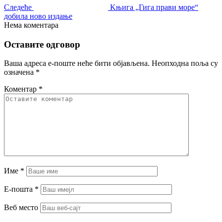
Следеће
Kњига „Гига прави море“
добила ново издање
Нема коментара
Оставите одговор
Ваша адреса е-поште неће бити објављена.
Неопходна поља су
означена
*
Коментар
*
Име
*
Е-пошта
*
Веб место