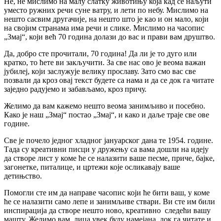
Не, не мислимо на малу слатку животињу која кад се наљути
уместо ружних речи суне ватру, и лети по небу. Мислимо на
нешто сасвим другачије, на нешто што је као и он малo, који
на својим странама има речи и слике. Мислимо на часопис
„Змај“, који већ 70 година долази до вас и прави вам друштво.
Да, добро сте прочитали, 70 година! Да ли је то дуго или
кратко, то ћете ви закључити. За све нас ово је веома важан
јубилеј, који заслужује велику прославу. Зато смо вас све
позвали да кроз овај текст будете са нама и да се док га читате
заједно радујемо и забављамо, кроз причу.
Желимо да вам кажемо нешто веома занимљиво и посебно.
Како је наш „Змај“ постао „Змај“, и како и даље траје све ове
године.
Све је почело једног хладног јануарског дана те 1954. године.
Тада су креативни писци у дружењу са вама дошли на идеју
да створе лист у коме ће се налазити ваше песме, приче, бајке,
загонетке, питалице, и цртежи које осликавају ваше
детињство.
Помогли сте им да направе часопис који ће бити ваш, у коме
ће се налазити само лепе и занимљиве ствари. Ви сте им били
инспирација да створе нешто ново, креативно следећи вашу
машту. Желимо вам, лица увек буду намејана, док га читате и