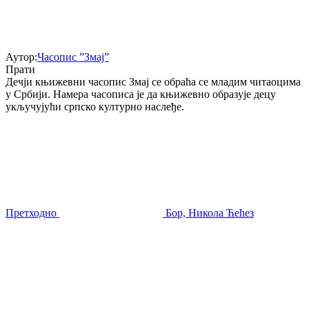
Аутор:
Часопис ”Змај”
Прати
Дечји књижевни часопис Змај се обраћа се младим читаоцима
у Србији. Намера часописа је да књижевно образује децу
укључујући српско културно наслеђе.
Претходно
Бор, Никола Ћећез