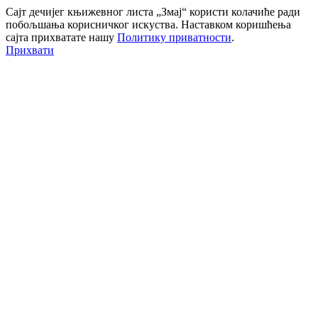
Сајт дечијег књижевног листа „Змај“ користи колачиће ради
побољшања корисничког искуства. Наставком коришћења
сајта прихватате нашу
Политику приватности
.
Прихвати