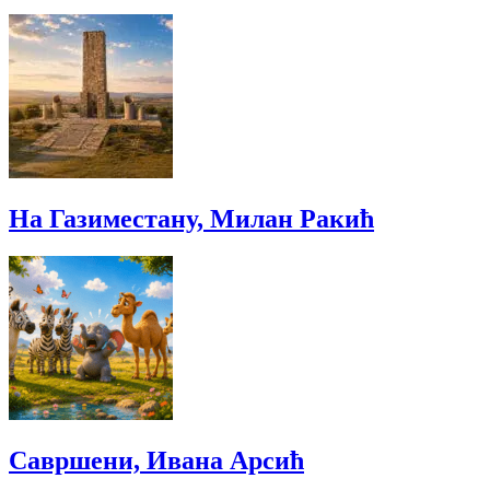
На Газиместану, Милан Ракић
Савршени, Ивана Арсић