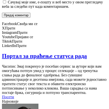
Сачувај моје име, е-пошту и веб место у овом прегледачу
веба за следећи пут када коментаришем.
Facebook
Свиђа ми се
X
Прати
Instagram
Прати
Youtube
Пријави се
Tiktok
Прати
LinkedIn
Прати
Портал за праћење статуса рада
Часопис Змај покренуо је посебан сервис за ауторе који вам
омогућава потпун увид у процес селекције – од тренутка
слања рада до финалног одобрења. Без сувишне
администрације и десетина имејлова, сада можете једноставно
пратити статус свог текста и обавити електронско
потписивање у неколико кликова. Ваша сарадња са нама
постаје бржа, сигурнија и потпуно транспарентна.
Посети
Најновије