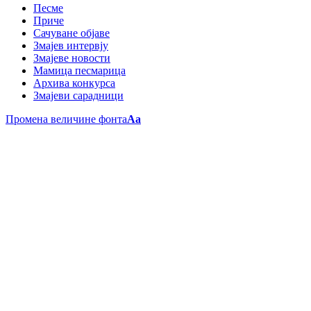
Песме
Приче
Сачуване објаве
Змајев интервју
Змајеве новости
Мамица песмарица
Архива конкурса
Змајеви сарадници
Промена величине фонта
Aa