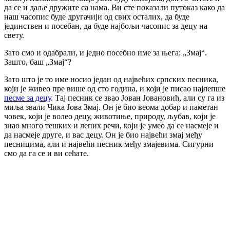
да се и даље дружите са нама. Ви сте показали путоказ како да
наш часопис буде другачији од свих осталих, да буде
јединствен и посебан, да буде најбољи часопис за децу на
свету.
Зато смо и одабрали, и једно посебно име за њега: „Змај“.
Зашто, баш „Змај“?
Зато што је то име носио један од највећих српских песника,
који је живео пре више од сто година, и који је писао најлепше
песме за децу
. Тај песник се звао Јован Јовановић, али су га из
миља звали Чика Јова Змај. Он је био веома добар и паметан
човек, који је волео децу, животиње, природу, љубав, који је
знао много тешких и лепих речи, који је умео да се насмеје и
да насмеје друге, и вас децу. Он је био највећи змај међу
песницима, али и највећи песник међу змајевима. Сигурни
смо да га се и ви сећате.