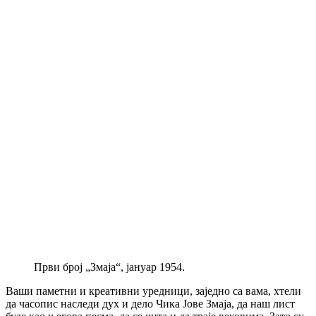
Први број „Змаја“, јануар 1954.
Ваши паметни и креативни уредници, заједно са вама, хтели
да часопис наследи дух и дело Чика Јове Змаја, да наш лист