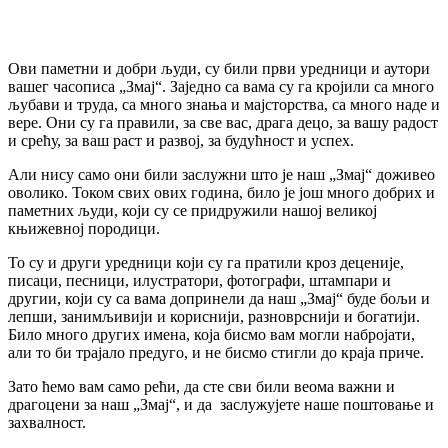
Ови паметни и добри људи, су били први уредници и аутори
вашег часописа „Змај“. Заједно са вама су га кројили са много
љубави и труда, са много знања и мајсторства, са много наде и
вере. Они су га правили, за све вас, драга децо, за вашу радост
и срећу, за ваш раст и развој, за будућност и успех.
Али нису само они били заслужни што је наш „Змај“ доживео
оволико. Током свих ових година, било је још много добрих и
паметних људи, који су се придружили нашој великој
књижевној породици.
То су и други уредници који су га пратили кроз деценије,
писаци, песници, илустратори, фотографи, штампари и
другии, који су са вама допринели да наш „Змај“ буде бољи и
лепши, занимљивији и кориснији, разноврснији и богатији.
Било
много других имена, која бисмо вам могли набројати,
али то би трајало предуго, и не бисмо стигли до краја приче.
Зато ћемо вам само рећи, да сте сви били веома важни и
драгоцени за наш „Змај“, и да
заслужујете наше поштовање и
захвалност.