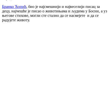
Бранко Ћопић
, био је најсмешнији и највеселији писац за
децу, најчешће је писао о животињама и људима у Босни, а уз
његове стихове, могли сте стално да се насмејете
и да се
радујете животу.