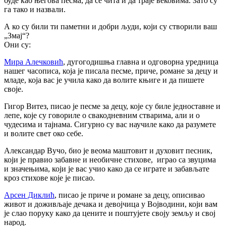
буде као његова песма, да се чита и да траје вековима. Зато су
га тако и назвали.
А ко су били ти паметни и добри људи, који су створили ваш
„Змај“?
Они су:
Мира Алечковић
, дугогодишња главна и одговорна уредница
нашег часописа, која је писала песме, приче, романе за децу и
младе, која вас је учила како да волите књиге и да пишете
своје.
Гигop Витез, писао је песме за децу, које су биле једноставне и
лепе, које су говориле о свакодневним стварима, али и о
чудесима и тајнама. Сигурно су вас научиле како да разумете
и волите свет око себе.
Александар Вучо, био је веома маштовит и духовит песник,
који је правио забавне и необичне стихове,
играо са звуцима
и значењима, који је вас учио како да се играте и забављате
кроз стихове које је писао.
Арсен Диклић
, писао је приче и романе за децу, описивао
живот и доживљаје дечака и девојчица у Војводини, који вам
је слао поруку како да цените и поштујете своју земљу и свој
народ.