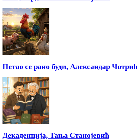
Петао се рано буди, Александар Чотрић
Декаденција, Тања Станојевић