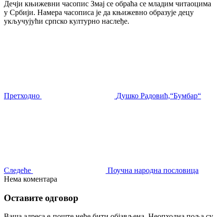
Дечји књижевни часопис Змај се обраћа се младим читаоцима
у Србији. Намера часописа је да књижевно образује децу
укључујући српско културно наслеђе.
Претходно
Душко Радовић,“Бумбар“
Следеће
Поучна народна пословица
Нема коментара
Оставите одговор
Ваша адреса е-поште неће бити објављена.
Неопходна поља су