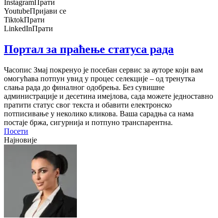
Instagram
Прати
Youtube
Пријави се
Tiktok
Прати
LinkedIn
Прати
Портал за праћење статуса рада
Часопис Змај покренуо је посебан сервис за ауторе који вам
омогућава потпун увид у процес селекције – од тренутка
слања рада до финалног одобрења. Без сувишне
администрације и десетина имејлова, сада можете једноставно
пратити статус свог текста и обавити електронско
потписивање у неколико кликова. Ваша сарадња са нама
постаје бржа, сигурнија и потпуно транспарентна.
Посети
Најновије