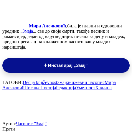
Мира Алечковић
,била је главни и одroворни
уредник „
Змаја
„, све до своје смрти, такође песник и
романсијер, један од најугледнијих писаца за децу и младеж,
вредни прегалац на књижевном васпитавању младих
нараиштаја.
⬇️ Инсталирај „Змај”
ТАГОВИ:
Dečija književnost
Змај
књижевни часопис
Мира
Алечковић
Писање
Поезија
Редакција
Уметност
Хаљина
Аутор:
Часопис ”Змај”
Прати