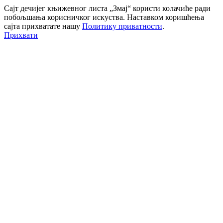
Сајт дечијег књижевног листа „Змај“ користи колачиће ради
побољшања корисничког искуства. Наставком коришћења
сајта прихватате нашу
Политику приватности
.
Прихвати