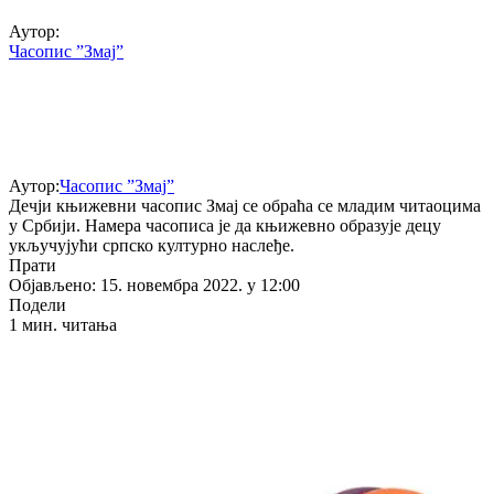
Аутор:
Часопис ”Змај”
Аутор:
Часопис ”Змај”
Дечји књижевни часопис Змај се обраћа се младим читаоцима
у Србији. Намера часописа је да књижевно образује децу
укључујући српско културно наслеђе.
Прати
Објављено: 15. новембра 2022. у 12:00
Подели
1 мин. читања