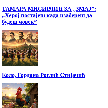
ТАМАРА МИСИРЛИЋ ЗА „ЗМАЈ”:
„Херој постајеш када изабереш да
будеш човек”
Коло, Гордана Роглић Стијачић