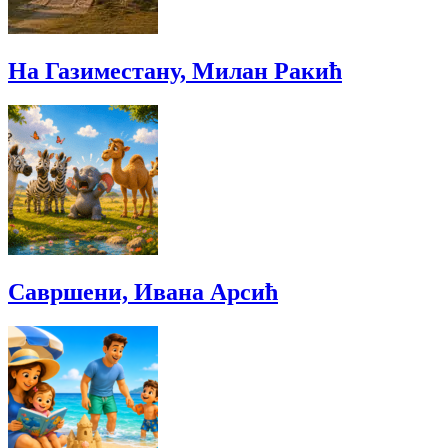
На Газиместану, Милан Ракић
Савршени, Ивана Арсић