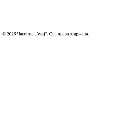
дечија машта проналази свој пут до читалаца.
Главни и одговорни уредник: Михајло Жиловић
© 2026 Часопис „Змај“. Сва права задржана.