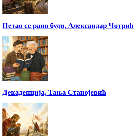
Петао се рано буди, Александар Чотрић
Декаденција, Тања Станојевић