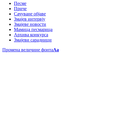
Песме
Приче
Сачуване објаве
Змајев интервју
Змајеве новости
Мамица песмарица
Архива конкурса
Змајеви сарадници
Промена величине фонта
Aa