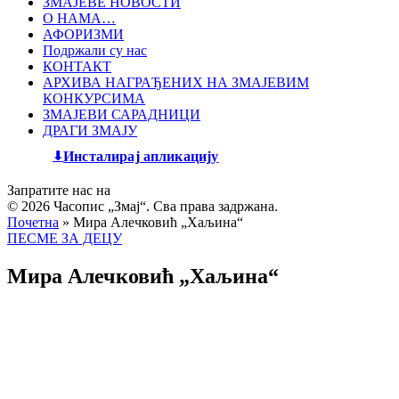
ЗМАЈЕВЕ НОВОСТИ
О НАМА…
АФОРИЗМИ
Подржали су нас
КОНТАКТ
АРХИВА НАГРАЂЕНИХ НА ЗМАЈЕВИМ
КОНКУРСИМА
ЗМАЈЕВИ САРАДНИЦИ
ДРАГИ ЗМАЈУ
Инсталирај апликацију
Запратите нас на
© 2026 Часопис „Змај“. Сва права задржана.
Почетна
»
Мира Алечковић „Хаљина“
ПЕСМЕ ЗА ДЕЦУ
Мира Алечковић „Хаљина“