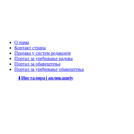
О нама
Контакт страна
Пријава у систем редакције
Портал за уређивање радова
Портал за обавештења
Портал за уређивање обавештења
Инсталирај апликацију
Дечији књижевни часопис
„Змај“
већ деценијама негује
најлепшу реч, спајајући богату традицију са савременим
стваралаштвом. Посебну пажњу посвећујемо младим
талентима, пружајући им отворен простор да објаве
своје прве радове и прикажу своју креативност свету. Ми
смо место где се инспиришу будући писци и где свака