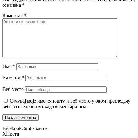
означена
*
Коментар
*
Име
*
Е-пошта
*
Веб место
Сачувај моје име, е-пошту и веб место у овом прегледачу
веба за следећи пут када коментаришем.
Facebook
Свиђа ми се
X
Прати