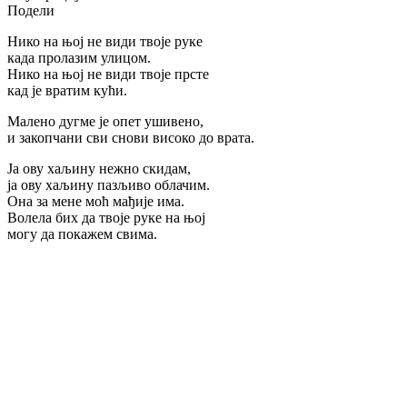
Подели
Нико на њој не види твоје руке
када пролазим улицом.
Нико на њој не види твоје прсте
кад је вратим кући.
Малено дугме је опет ушивено,
и закопчани сви снови високо до врата.
Ја ову хаљину нежно скидам,
ја ову хаљину пазљиво облачим.
Она за мене моћ мађије има.
Волела бих да твоје руке на њој
могу да покажем свима.