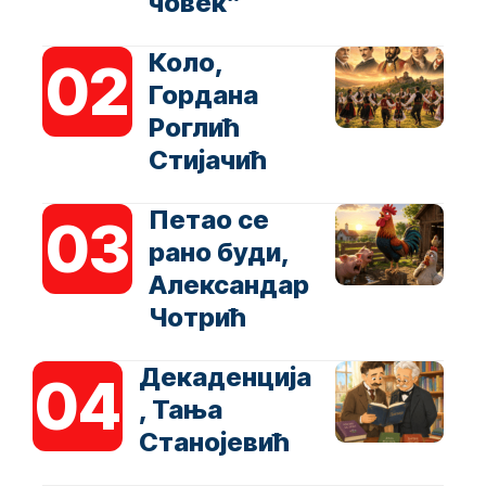
човек”
Коло,
Гордана
Роглић
Стијачић
Петао се
рано буди,
Александар
Чотрић
Декаденција
, Тања
Станојевић