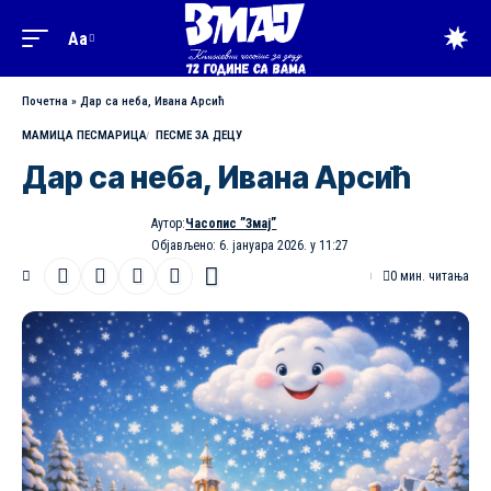
Aa
Промена
величине
Почетна
»
Дар са неба, Ивана Арсић
фонта
МАМИЦА ПЕСМАРИЦА
ПЕСМЕ ЗА ДЕЦУ
Дар са неба, Ивана Арсић
Аутор:
Часопис ”Змај”
Објављено: 6. јануара 2026. у 11:27
0 мин. читања