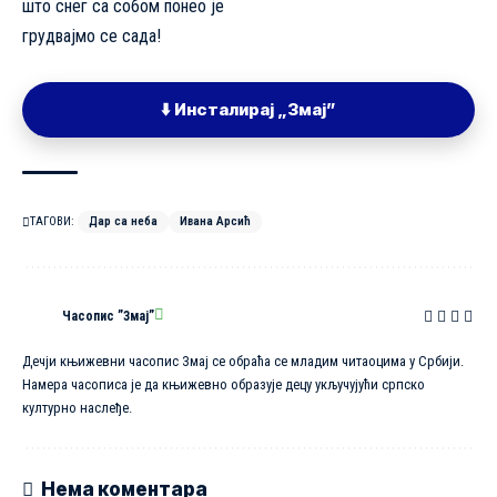
што снег са собом понео је
грудвајмо се сада!
⬇️ Инсталирај „Змај”
ТАГОВИ:
Дар са неба
Ивана Арсић
Часопис ”Змај”
Дечји књижевни часопис Змај се обраћа се младим читаоцима у Србији.
Намера часописа је да књижевно образује децу укључујући српско
културно наслеђе.
Нема коментара