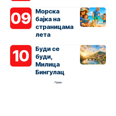
Морска
бајка на
страницама
лета
Буди се
буди,
Милица
Бингулац
- Промо -