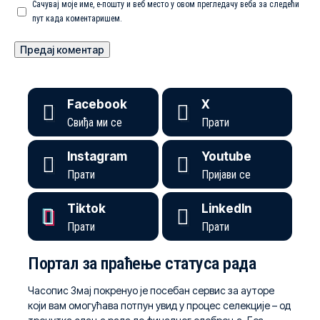
Сачувај моје име, е-пошту и веб место у овом прегледачу веба за следећи
пут када коментаришем.
Facebook
X
Свиђа ми се
Прати
Instagram
Youtube
Прати
Пријави се
Tiktok
LinkedIn
Прати
Прати
Портал за праћење статуса рада
Часопис Змај покренуо је посебан сервис за ауторе
који вам омогућава потпун увид у процес селекције – од