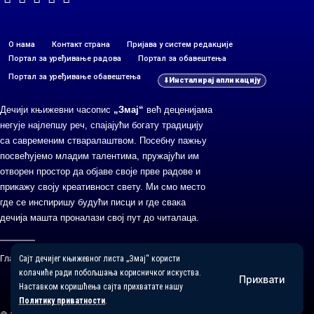
О нама
Контакт страна
Пријава у систем редакције
Портал за уређивање радова
Портал за обавештења
Портал за уређивање обавештења
Инсталирај апликацију
Дечији књижевни часопис
„Змај“
већ деценијама
негује најлепшу реч, спајајући богату традицију
са савременим стваралаштвом. Посебну пажњу
посвећујемо младим талентима, пружајући им
отворен простор да објаве своје прве радове и
прикажу своју креативност свету. Ми смо место
где се инспиришу будући писци и где свака
дечија машта проналази свој пут до читалаца.
Сајт дечијег књижевног листа „Змај“ користи
Главни и одговорни уредник: Михајло Жиловић
колачиће ради побољшања корисничког искуства.
Прихвати
Наставком коришћења сајта прихватате нашу
Политику приватности
.