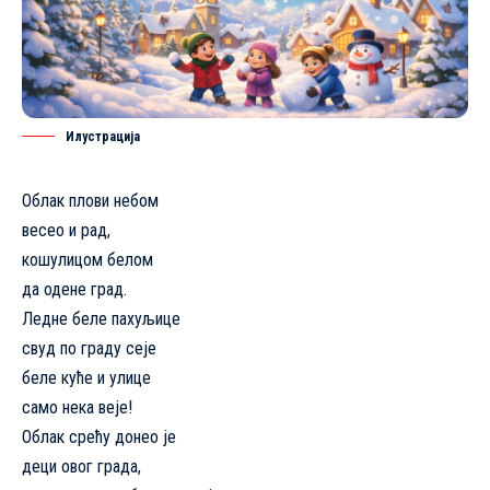
Илустрација
Облак плови небом
весео и рад,
кошулицом белом
да одене град.
Ледне беле пахуљице
свуд по граду сеје
беле куће и улице
само нека веје!
Облак срећу донео је
деци овог града,