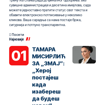
тренутка слања рада до финалног одобрења. Без
сувишне администрације и десетина имејлова, сада
можете једноставно пратити статус свог текста и
обавити електронско потписивање у неколико
кликова. Ваша сарадња са нама постаје бржа,
сигурнија и потпуно транспарентна.
Посети
Најновије
ТАМАРА
МИСИРЛИЋ
ЗА „ЗМАЈ”:
„Херој
постајеш
када
изабереш
да будеш