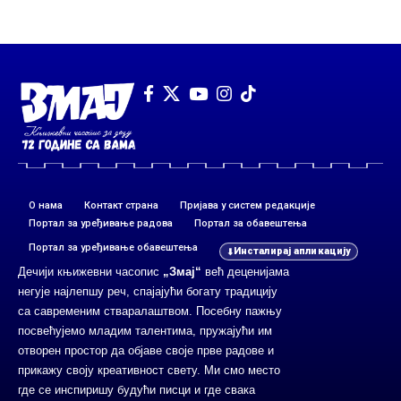
О нама
Контакт страна
Пријава у систем редакције
Портал за уређивање радова
Портал за обавештења
Портал за уређивање обавештења
Инсталирај апликацију
Дечији књижевни часопис
„Змај“
већ деценијама
негује најлепшу реч, спајајући богату традицију
са савременим стваралаштвом. Посебну пажњу
посвећујемо младим талентима, пружајући им
отворен простор да објаве своје прве радове и
прикажу своју креативност свету. Ми смо место
где се инспиришу будући писци и где свака