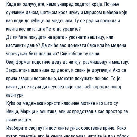
Када ви одлучујете, нема унапред задатог краја. Почиње
сунчаним даном, шетњом кроз шуму и мирисом шећера који
вас води до кућице од медењака. Ту се радња прекида и
књига вас пита: шта ћете да урадите?
Да ли ћете покуцати на врата и упознати вештицу, или
наставити даље? Да ли ће вас дочекати бака или ће медени
човечуљак бити плашљив? Сви избори су ваши.
Овај формат подстиче децу да читају, размишљају и маштају.
Завршетака има више од десет, и сваки је другачији. Ако се
прича заврши неповољно, можете покушати поново. То је
начин да се научи да неуспех није крај, већ корак ка новој
авантури.
Кућа од медењака користи класичне мотиве као што су
Ивица, Марица и вештица, али их представља као простор за
личну машту.
Изаберите свој пут и постаните јунак сопствене приче. Како
аутор саветује, ако је књига неодољива, читајте је и уз оброк