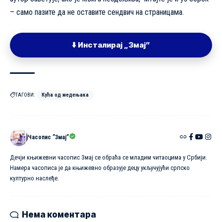
– само пазите да не оставите сендвич на страницама.
⬇️ Инсталирај „Змај”
ТАГОВИ:
Кућа од медењака
Часопис ”Змај”
Дечји књижевни часопис Змај се обраћа се младим читаоцима у Србији.
Намера часописа је да књижевно образује децу укључујући српско
културно наслеђе.
Нема коментара