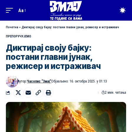
Aa
Почетна
»
Диктирај своју бајку: постани главни јунак, режисер и истраживач
ПРЕПОРУЧУЈЕМО
Диктирај своју бајку:
постани главни јунак,
режисер и истраживач
Аутор:
Часопис ”Змај”
Објављено: 16. октобра 2025. у 01:13
2 мин. читања