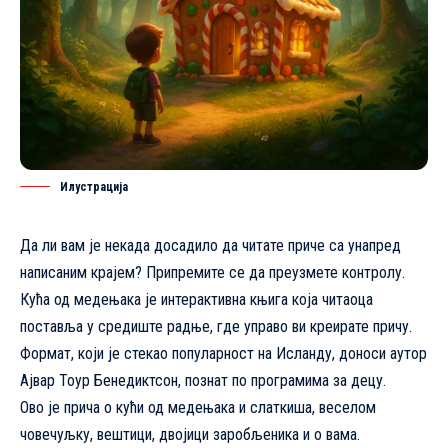
Илустрација
Да ли вам је некада досадило да читате приче са унапред
написаним крајем? Припремите се да преузмете контролу.
Кућа од медењака
је интерактивна књига која читаоца
поставља у средиште радње, где управо ви креирате причу.
Формат, који је стекао популарност на Исланду, доноси аутор
Ајвар Тоур Бенедиктсон, познат по програмима за децу.
Ово је прича о кући од медењака и слаткиша, веселом
човечуљку, вештици, двојици заробљеника и о вама.