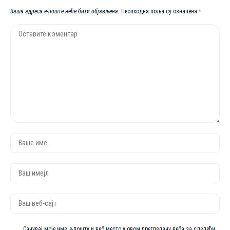
Ваша адреса е-поште неће бити објављена.
Неопходна поља су означена
*
Сачувај моје име, е-пошту и веб место у овом прегледачу веба за следећи