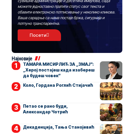
сувишне администрације и десетина имејлова, сада
можете једноставно пратити статус свог текста и
обавити електронско потписивање у неколико кликова.
Ваша сарадња са нама постаје бржа, сигурнија и
потпуно транспарентна.
Посети
Најновије
ТАМАРА МИСИРЛИЋ ЗА „ЗМАЈ”:
„Херој постајеш када изабереш
да будеш човек”
Коло, Гордана Роглић Стијачић
Петао се рано буди,
Александар Чотрић
Декаденција, Тања Станојевић