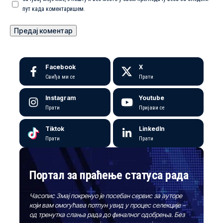
пут када коментаришем.
Facebook
X
Свиђа ми се
Прати
Instagram
Youtube
Прати
Пријави се
Tiktok
LinkedIn
Прати
Прати
Портал за праћење статуса рада
Часопис Змај покренуо је посебан сервис за ауторе
који вам омогућава потпун увид у процес селекције –
од тренутка слања рада до финалног одобрења. Без