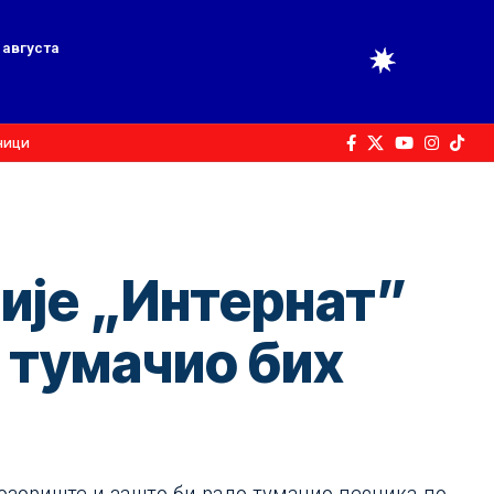
 августа
ници
ије „Интернат”
, тумачио бих