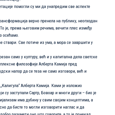
ретације помогли су ми да унапредим све аспекте
трансформација верно пренела на публику, неопходан
 То је, према његовим речима, вечити плес између
о осећамо.
 ствари. Све потиче из ума, а мора се завршити у
езан само у културу, већ и у капитална дела светске
лексне филозофије Алберта Камија пред
дски напор да се теза не само изговори, већ и
 „Калигула“ Алберта Камија. Ками је изложио
и су заступали Сартр, Бовоар и многи други – био је
цијализам има дубину у свим својим концептима, а
сно да бисте то могли изговорити наглас и да
добро разумети оно што говорите, а то је понекад