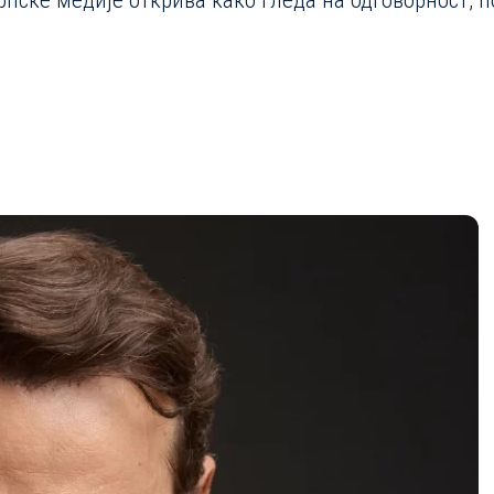
српске медије открива како гледа на одговорност,
3