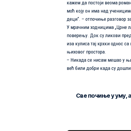
кажем да постоји веома романт
моћ коју он има над ученицима 
деци“. – отпочиње разговор за
У мрачним ходницима „Црне л
поверењу. Док су ликови пред 
иза кулиса тај крхки однос с
њиховог простора.
– Никада се нисам мешао у њихо
већ били добри када су дошли
Све почиње у уму, 