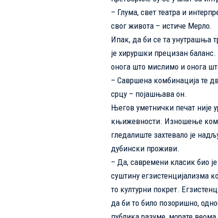
– Глума, свет театра и интерп
свог живота – истиче Мерло.
Ипак, да би се та унутрашња 
је хируршки прецизан баланс.
онога што мислимо и онога шт
– Савршена комбинација те две
срцу – појашњава он.
Његов уметнички печат није ур
књижевности. Изношење комп
гледалиште захтевало је надљу
дубински проживи.
– Да, савремени класик био је
суштину егзистенцијализма кој
то културни покрет. Егзистен
да би то било позоришно, одно
публика разуме, морате веома 