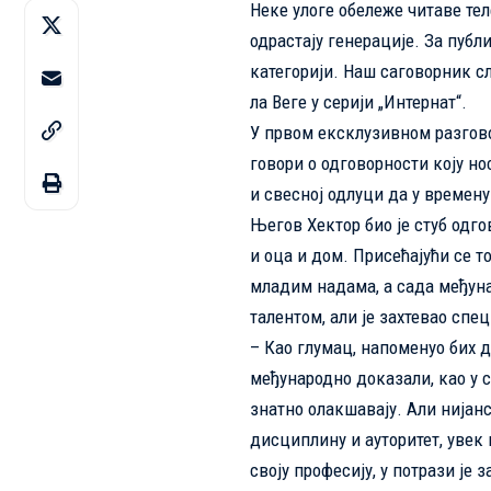
Неке улоге обележе читаве тел
одрастају генерације. За публ
категорији. Наш саговорник сл
ла Веге у серији „Интернат“.
У првом ексклузивном разгово
говори о одговорности коју но
и свесној одлуци да у времен
Његов Хектор био је стуб одго
и оца и дом. Присећајући се т
младим надама, а сада међун
талентом, али је захтевао спе
– Као глумац, напоменуо бих д
међународно доказали, као у с
знатно олакшавају. Али нијанс
дисциплину и ауторитет, увек
своју професију, у потрази је 