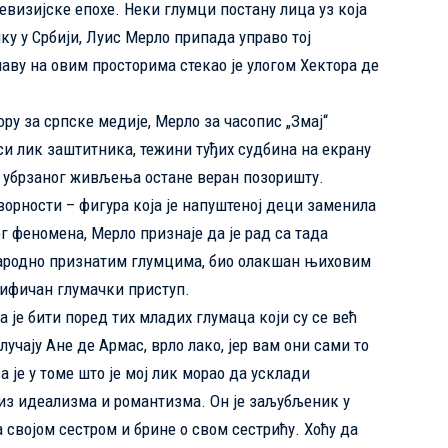
евизијске епохе. Неки глумци постану лица уз која
ику у Србији, Луис Мерло припада управо тој
аву на овим просторима стекао је улогом Хектора де
ру за српске медије, Мерло за
часопис „Змај“
си лик заштитника, тежини туђих судбина на екрану
у убрзаног живљења остане веран позоришту.
ворности – фигура која је напуштеној деци заменила
ог феномена, Мерло признаје да је рад са тада
ародно признатим глумцима, био олакшан њиховим
цифичан глумачки приступ.
а је бити поред тих младих глумаца који су се већ
лучају Ане де Армас, врло лако, јер вам они сами то
а је у томе што је мој лик морао да усклади
 из идеализма и романтизма. Он је заљубљеник у
за својом сестром и брине о свом сестрићу. Хоћу да