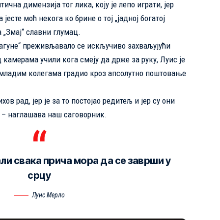
ична димензија тог лика, коју је лепо играти, јер
јесте моћ некога ко брине о тој „јадној богатој
 „Змај“ славни глумац.
агуне“ преживљавало се искључиво захваљујући
камерама учили кога смеју да држе за руку, Луис је
а младим колегама градио кроз апсолутно поштовање
в рад, јер је за то постојао редитељ и јер су они
 – наглашава наш саговорник.
али свака прича мора да се заврши у
срцу
Луис Мерло