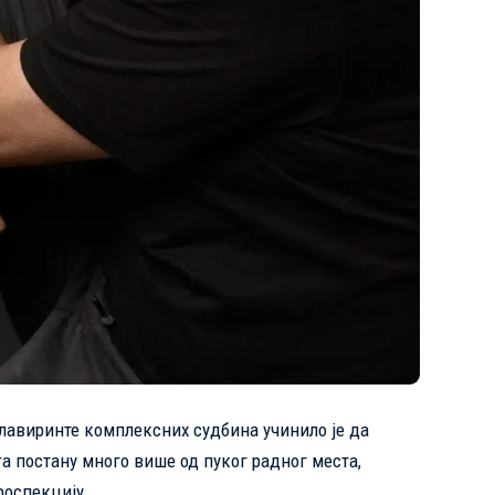
лавиринте комплексних судбина учинило је да
га постану много више од пуког радног места,
роспекцију.