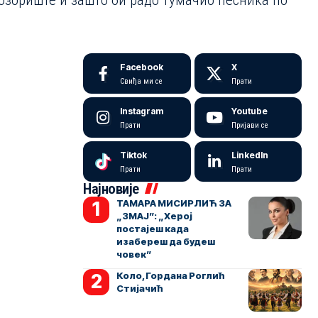
 позориште и зашто би радо тумачио песника по
Facebook
X
Свиђа ми се
Прати
Instagram
Youtube
Прати
Пријави се
Tiktok
LinkedIn
Прати
Прати
Најновије
ТАМАРА МИСИРЛИЋ ЗА
„ЗМАЈ”: „Херој
постајеш када
изабереш да будеш
човек”
Коло, Гордана Роглић
Стијачић