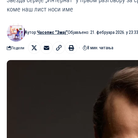
Звезда серије „Интернат” у првом разговору за 
коме наш лист носи име
Аутор:
Часопис ”Змај”
Објављено: 21. фебруара 2026. у 23:3
8 мин. читања
Подели