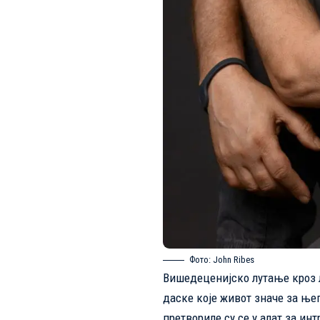
Фото: John Ribes
Вишедеценијско лутање кроз 
даске које живот значе за ње
претвориле су се у алат за инт