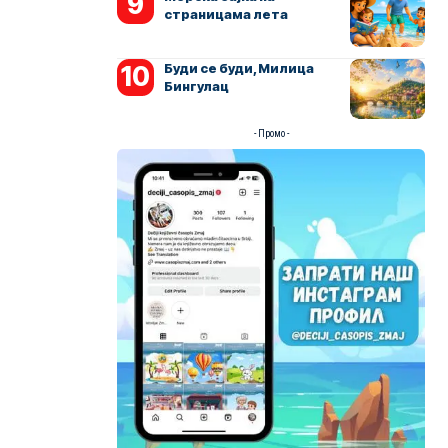
страницама лета
Буди се буди, Милица
Бингулац
- Промо -