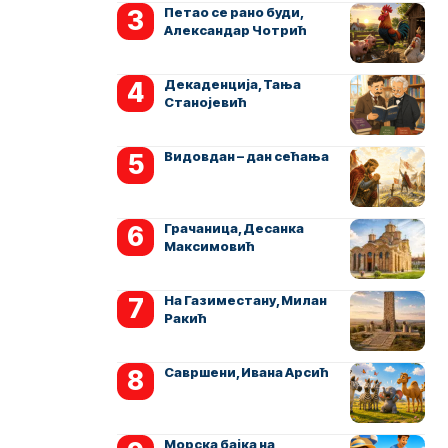
Петао се рано буди,
Александар Чотрић
Декаденција, Тања
Станојевић
Видовдан – дан сећања
Грачаница, Десанка
Максимовић
На Газиместану, Милан
Ракић
Савршени, Ивана Арсић
Морска бајка на