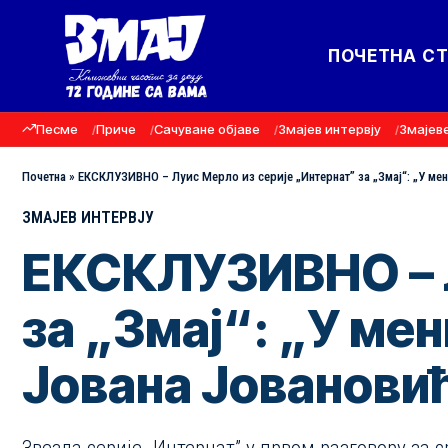
ПОЧЕТНА С
Песме
Приче
Сачуване објаве
Змајев интервју
Змајев
Почетна
»
ЕКСКЛУЗИВНО – Луис Мерло из серије „Интернат” за „Змај“: „У мен
ЗМАЈЕВ ИНТЕРВЈУ
ЕКСКЛУЗИВНО – Л
за „Змај“: „У ме
Јована Јованови