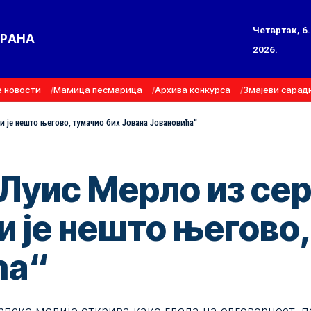
Четвртак, 6.
ТРАНА
2026.
е новости
Мамица песмарица
Архива конкурса
Змајеви сарад
и је нешто његово, тумачио бих Јована Јовановића“
уис Мерло из сер
ни је нешто његово
ћа“