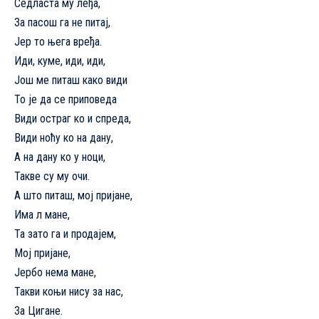
Седласта му леђа,
За пасош га не питај,
Јер то њега вређа.
Иди, куме, иди, иди,
Још ме питаш како види
То је да се приповеда
Види остраг ко и спреда,
Види ноћу ко на дану,
А на дану ко у ноци,
Такве су му очи.
А што питаш, мој пријане,
Има л мане,
Та зато га и продајем,
Мој пријане,
Јербо нема мане,
Такви коњи нису за нас,
За Цигане.