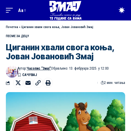
Aa
Почетна
»
Циганин хвали свога коња, Јован Јовановић Змај
ПЕСМЕ ЗА ДЕЦУ
Циганин хвали свога коња,
Јован Јовановић Змај
Аутор:
Часопис ”Змај”
Објављено: 13. фебруара 2025. у 12:00
2 мин. читања