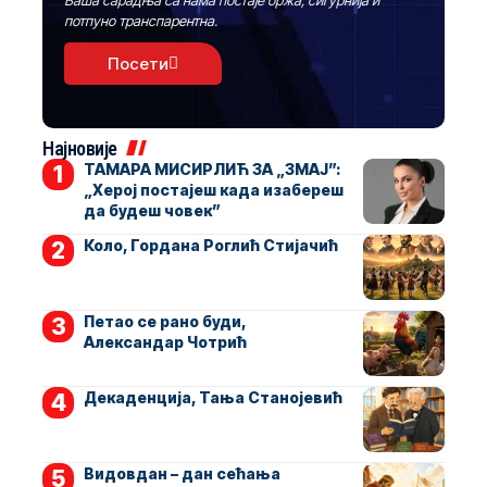
потпуно транспарентна.
Посети
Најновије
ТАМАРА МИСИРЛИЋ ЗА „ЗМАЈ”:
„Херој постајеш када изабереш
да будеш човек”
Коло, Гордана Роглић Стијачић
Петао се рано буди,
Александар Чотрић
Декаденција, Тања Станојевић
Видовдан – дан сећања