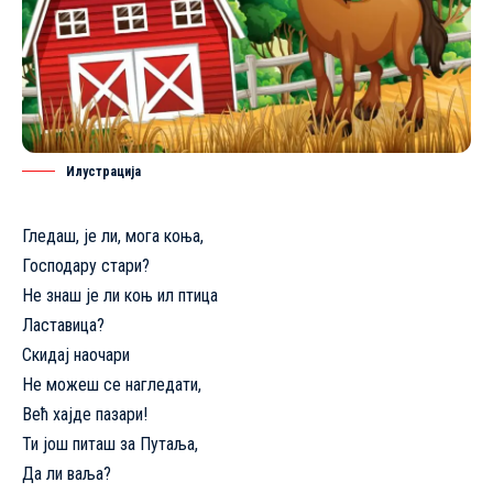
Илустрацијa
Гледаш, је ли, мога коња,
Господару стари?
Не знаш је ли коњ ил птица
Ластавица?
Скидај наочари
Не можеш се нагледати,
Већ хајде пазари!
Ти још питаш за Путаља,
Да ли ваља?