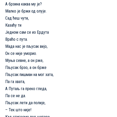
А брзина каква му је?
Малко је бржи од олује.
Сад ћеш чути,
Казаћу ти
Једном сам се из Ердута
Враћо с пута.
Мада нас је пљусак вијо,
Он се није уморио.
Муња севне, а он рже,
Пљусак брзо, а он брже
Пљусак пишман на мог хата,
Па га хвата,
А Путаљ га преко гледа,
Па се не да.
Пљусак лети да полије,
– Тек што није!
Кад стигосмо под шатора,