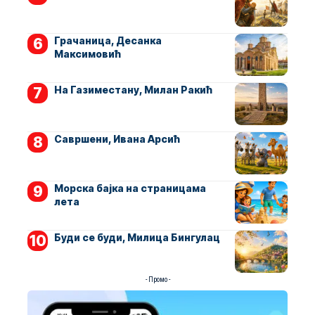
Грачаница, Десанка
Максимовић
На Газиместану, Милан Ракић
Савршени, Ивана Арсић
Морска бајка на страницама
лета
Буди се буди, Милица Бингулац
- Промо -