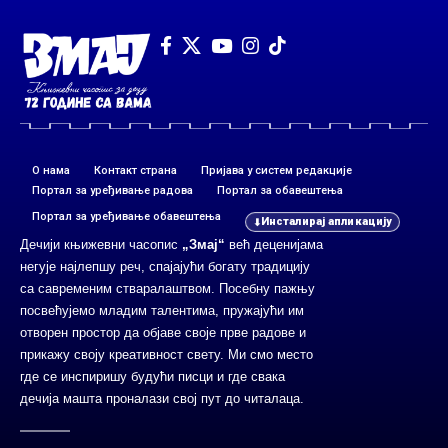
О нама
Контакт страна
Пријава у систем редакције
Портал за уређивање радова
Портал за обавештења
Портал за уређивање обавештења
Инсталирај апликацију
Дечији књижевни часопис
„Змај“
већ деценијама
негује најлепшу реч, спајајући богату традицију
са савременим стваралаштвом. Посебну пажњу
посвећујемо младим талентима, пружајући им
отворен простор да објаве своје прве радове и
прикажу своју креативност свету. Ми смо место
где се инспиришу будући писци и где свака
дечија машта проналази свој пут до читалаца.