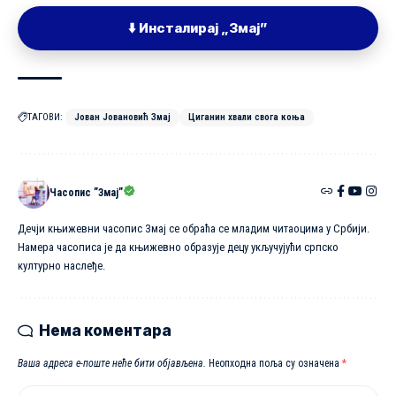
⬇️ Инсталирај „Змај”
ТАГОВИ:
Јован Јовановић Змај
Циганин хвали свога коња
Часопис ”Змај”
Дечји књижевни часопис Змај се обраћа се младим читаоцима у Србији.
Намера часописа је да књижевно образује децу укључујући српско
културно наслеђе.
Нема коментара
Ваша адреса е-поште неће бити објављена.
Неопходна поља су означена
*