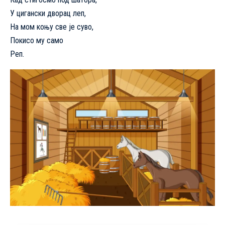
У цигански дворац леп,
На мом коњу све је суво,
Покисо му само
Реп.