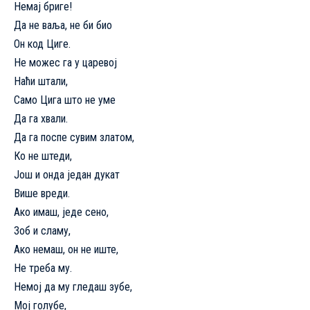
Немај бриге!
Да не ваља, не би био
Он код Циге.
Не можес га у царевој
Наћи штали,
Само Цига што не уме
Да га хвали.
Да га поспе сувим златом,
Ко не штеди,
Још и онда један дукат
Више вреди.
Ако имаш, једе сено,
Зоб и сламу,
Ако немаш, он не иште,
Не треба му.
Немој да му гледаш зубе,
Мој голубе,