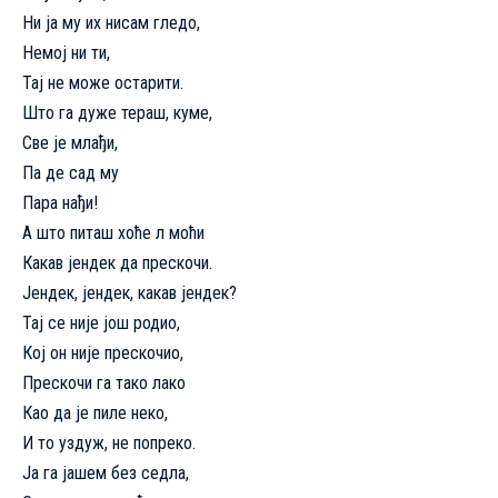
Ни ја му их нисам гледо,
Немој ни ти,
Тај не може остарити.
Што га дуже тераш, куме,
Све је млађи,
Па де сад му
Пара нађи!
А што питаш хоће л моћи
Какав јендек да прескочи.
Јендек, јендек, какав јендек?
Тај се није још родио,
Кој он није прескочио,
Прескочи га тако лако
Као да је пиле неко,
И то уздуж, не попреко.
Ја га јашем без седла,