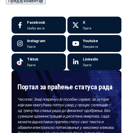
Facebook
X
Свиђа ми се
Прати
Instagram
Youtube
Прати
Пријави се
Tiktok
LinkedIn
Прати
Прати
Портал за праћење статуса рада
Часопис Змај покренуо је посебан сервис за ауторе
који вам омогућава потпун увид у процес селекције –
од тренутка слања рада до финалног одобрења. Без
сувишне администрације и десетина имејлова, сада
можете једноставно пратити статус свог текста и
обавити електронско потписивање у неколико кликова.
Ваша сарадња са нама постаје бржа, сигурнија и